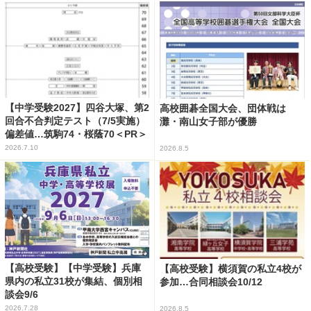
【中学受験2027】四谷大塚、第2
高校囲碁全国大会、団体戦は
回合不合判定テスト（7/5実施）
灘・南山女子部が優勝
偏差値…筑駒74・桜蔭70＜PR＞
2026.7.10
2026.8.5
【高校受験】【中学受験】兵庫
【高校受験】横須賀の私立4校が
県内の私立31校が集結、個別相
参加…合同相談会10/12
談会9/6
2026.7.28
2026.8.5