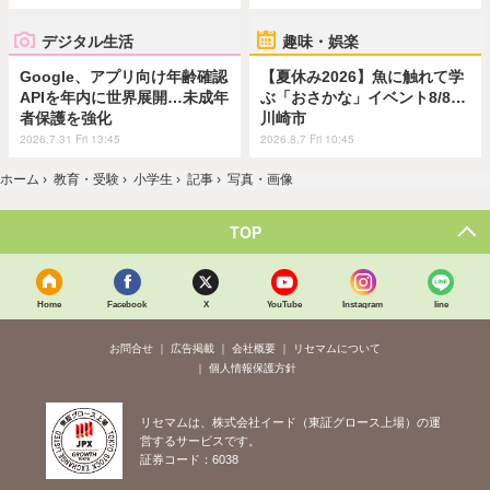
デジタル生活
趣味・娯楽
Google、アプリ向け年齢確認
【夏休み2026】魚に触れて学
APIを年内に世界展開…未成年
ぶ「おさかな」イベント8/8…
者保護を強化
川崎市
2026.7.31 Fri 13:45
2026.8.7 Fri 10:45
ホーム
›
教育・受験
›
小学生
›
記事
›
写真・画像
TOP
Home
Facebook
X
YouTube
Instagram
line
お問合せ
広告掲載
会社概要
リセマムについて
個人情報保護方針
リセマムは、株式会社イード（東証グロース上場）の運
営するサービスです。
証券コード：6038