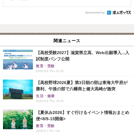
Sponsored by
関連ニュース
【高校受験2027】滋賀県立高、Web出願導入...入
試制度パンフ公開
教育・受験
2026.8.6 Thu 20:45
【高校野球2026夏】第3日朝の部は東海大甲府が
勝利、午後の部で八幡商と健大高崎が激突
生活・健康
2026.8.6 Thu 18:45
【夏休み2026】すぐ行けるイベント情報おまとめ
便<8/9-15開催>
教育・受験
2026.8.7 Fri 1:45