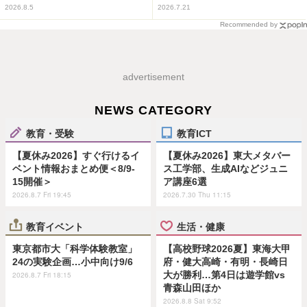
2026.8.5
2026.7.21
Recommended by
advertisement
NEWS CATEGORY
教育・受験
教育ICT
【夏休み2026】すぐ行けるイ
【夏休み2026】東大メタバー
ベント情報おまとめ便＜8/9-
ス工学部、生成AIなどジュニ
15開催＞
ア講座6選
2026.8.7 Fri 19:45
2026.7.30 Thu 11:15
教育イベント
生活・健康
東京都市大「科学体験教室」
【高校野球2026夏】東海大甲
24の実験企画…小中向け9/6
府・健大高崎・有明・長崎日
大が勝利…第4日は遊学館vs
2026.8.7 Fri 18:15
青森山田ほか
2026.8.8 Sat 9:52