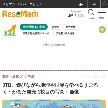
リセマム メンバーズ
Language
JP
/
CN
menu
search
大学受験 by 東進
医学部
東大受験
医専予備校徹底リサーチ
河合塾×東大特集
親子で考える大学選び
高校受験
中学受験
小学校受験
advertisement
共通テスト
夏休み
8月開催学校説明会・相談会
8月開催イベント・WS
全国公立高校 過去問
人気記事
自由研究教材（小学生向け）
自由研究教材（中学生向け）
ランキング
教育・受験
小学生
2017.10.31（火） 15:45
JTB、遊びながら地理や世界を学べるすごろ
く・かるた発売 1枚目の写真・画像