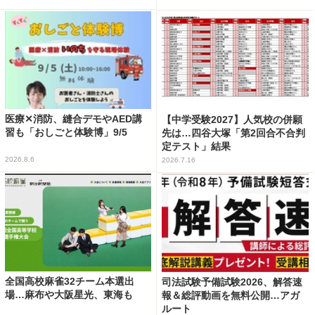
医療✕消防、縫合デモやAED講
【中学受験2027】人気校の併願
習も「おしごと体験博」9/5
先は…四谷大塚「第2回合不合判
定テスト」結果
2026.8.6
2026.7.16
全国高校麻雀32チーム本選出
司法試験予備試験2026、解答速
場…麻布や大阪星光、東海も
報＆総評動画を無料公開…アガ
ルート