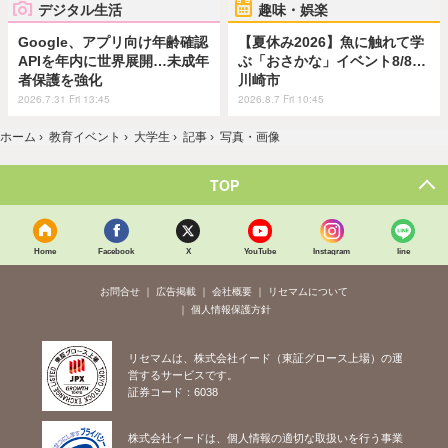
デジタル生活
趣味・娯楽
Google、アプリ向け年齢確認
【夏休み2026】魚に触れて学
APIを年内に世界展開…未成年
ぶ「おさかな」イベント8/8…
者保護を強化
川崎市
2026.7.31 Fri 13:45
2026.8.7 Fri 10:45
ホーム
›
教育イベント
›
大学生
›
記事
›
写真・画像
TOP
Home
Facebook
X
YouTube
Instagram
line
お問合せ
広告掲載
会社概要
リセマムについて
個人情報保護方針
リセマムは、株式会社イード（東証グロース上場）の運
営するサービスです。
証券コード：6038
株式会社イードは、個人情報の適切な取扱いを行う事業