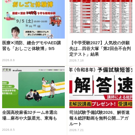
医療✕消防、縫合デモやAED講
【中学受験2027】人気校の併願
習も「おしごと体験博」9/5
先は…四谷大塚「第2回合不合判
定テスト」結果
2026.8.6
2026.7.16
全国高校麻雀32チーム本選出
司法試験予備試験2026、解答速
場…麻布や大阪星光、東海も
報＆総評動画を無料公開…アガ
ルート
2026.8.5
2026.7.21