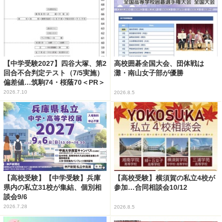
【中学受験2027】四谷大塚、第2
高校囲碁全国大会、団体戦は
回合不合判定テスト（7/5実施）
灘・南山女子部が優勝
偏差値…筑駒74・桜蔭70＜PR＞
2026.7.10
2026.8.5
【高校受験】【中学受験】兵庫
【高校受験】横須賀の私立4校が
県内の私立31校が集結、個別相
参加…合同相談会10/12
談会9/6
2026.7.28
2026.8.5