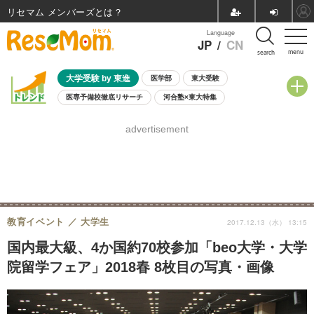
リセマム メンバーズ
Language
JP
/
CN
menu
search
大学受験 by 東進
医学部
東大受験
医専予備校徹底リサーチ
河合塾×東大特集
親子で考える大学選び
高校受験
中学受験
小学校受験
advertisement
共通テスト
夏休み
8月開催学校説明会・相談会
8月開催イベント・WS
全国公立高校 過去問
人気記事
自由研究教材（小学生向け）
自由研究教材（中学生向け）
ランキング
教育イベント
大学生
2017.12.13（水） 13:15
国内最大級、4か国約70校参加「beo大学・大学
院留学フェア」2018春 8枚目の写真・画像