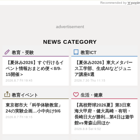
Recommended by
advertisement
NEWS CATEGORY
教育・受験
教育ICT
【夏休み2026】すぐ行けるイ
【夏休み2026】東大メタバー
ベント情報おまとめ便＜8/9-
ス工学部、生成AIなどジュニ
15開催＞
ア講座6選
2026.8.7 Fri 19:45
2026.7.30 Thu 11:15
教育イベント
生活・健康
東京都市大「科学体験教室」
【高校野球2026夏】第3日東
24の実験企画…小中向け9/6
海大甲府・健大高崎・有明・
長崎日大が勝利…第4日は遊学
2026.8.7 Fri 18:15
館vs青森山田ほか
2026.8.8 Sat 9:52