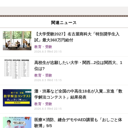
関連ニュース
【大学受験2027】名古屋商科大「特別奨学生入
試」最大360万円給付
教育・受験
2026.8.5 Wed 20:15
高校生が志願したい大学・関西...2位は関西大、1
位は?
教育・受験
2026.8.5 Wed 15:15
灘・渋幕など全国の中高生18名が入賞...京進「数
学解法コンテスト」結果発表
教育・受験
2026.8.5 Wed 22:15
医療✕消防、縫合デモやAED講習も「おしごと体
験博」9/5