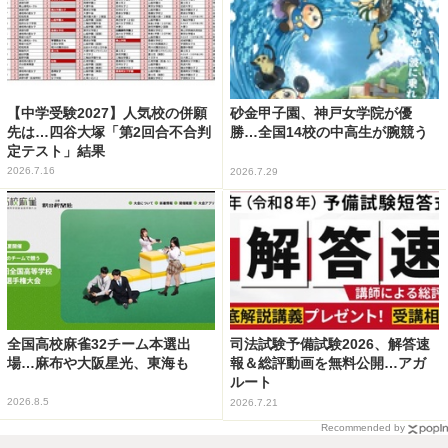
【中学受験2027】人気校の併願
砂金甲子園、神戸女学院が優
先は…四谷大塚「第2回合不合判
勝…全国14校の中高生が腕競う
定テスト」結果
2026.7.16
2026.7.29
全国高校麻雀32チーム本選出
司法試験予備試験2026、解答速
場…麻布や大阪星光、東海も
報＆総評動画を無料公開…アガ
ルート
2026.8.5
2026.7.21
Recommended by