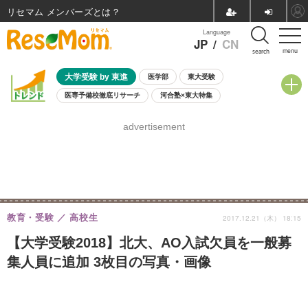
リセマム メンバーズ
Language
JP
/
CN
menu
search
大学受験 by 東進
医学部
東大受験
医専予備校徹底リサーチ
河合塾×東大特集
親子で考える大学選び
高校受験
中学受験
小学校受験
advertisement
共通テスト
夏休み
8月開催学校説明会・相談会
8月開催イベント・WS
全国公立高校 過去問
人気記事
自由研究教材（小学生向け）
自由研究教材（中学生向け）
ランキング
教育・受験
高校生
2017.12.21（木） 18:15
【大学受験2018】北大、AO入試欠員を一般募
集人員に追加 3枚目の写真・画像