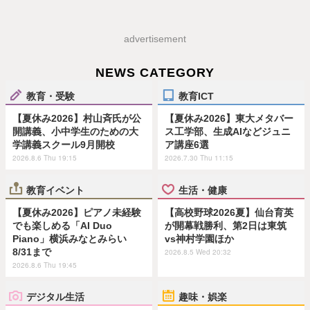
advertisement
NEWS CATEGORY
教育・受験
教育ICT
【夏休み2026】村山斉氏が公
【夏休み2026】東大メタバー
開講義、小中学生のための大
ス工学部、生成AIなどジュニ
学講義スクール9月開校
ア講座6選
2026.8.6 Thu 19:15
2026.7.30 Thu 11:15
教育イベント
生活・健康
【夏休み2026】ピアノ未経験
【高校野球2026夏】仙台育英
でも楽しめる「AI Duo
が開幕戦勝利、第2日は東筑
Piano」横浜みなとみらい
vs神村学園ほか
8/31まで
2026.8.5 Wed 20:32
2026.8.6 Thu 19:45
デジタル生活
趣味・娯楽