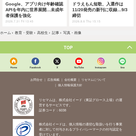
Google、アプリ向け年齢確認
ドラえもん短歌、入選作は
APIを年内に世界展開…未成年
11/20発売の新刊に収録…9/3
者保護を強化
締切
2026.7.31 Fri 13:45
2026.8.6 Thu 15:15
ホーム
›
教育・受験
›
高校生
›
記事
›
写真・画像
TOP
Home
Facebook
X
YouTube
Instagram
line
お問合せ
広告掲載
会社概要
リセマムについて
個人情報保護方針
リセマムは、株式会社イード（東証グロース上場）の運
営するサービスです。
証券コード：6038
株式会社イードは、個人情報の適切な取扱いを行う事業
者に対して付与されるプライバシーマークの付与認定を
受けています。