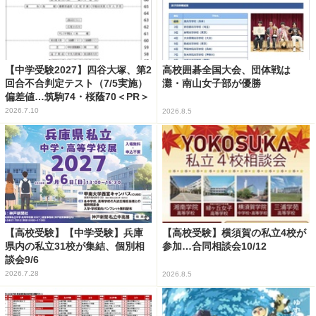
【中学受験2027】四谷大塚、第2
高校囲碁全国大会、団体戦は
回合不合判定テスト（7/5実施）
灘・南山女子部が優勝
偏差値…筑駒74・桜蔭70＜PR＞
2026.7.10
2026.8.5
【高校受験】【中学受験】兵庫
【高校受験】横須賀の私立4校が
県内の私立31校が集結、個別相
参加…合同相談会10/12
談会9/6
2026.7.28
2026.8.5