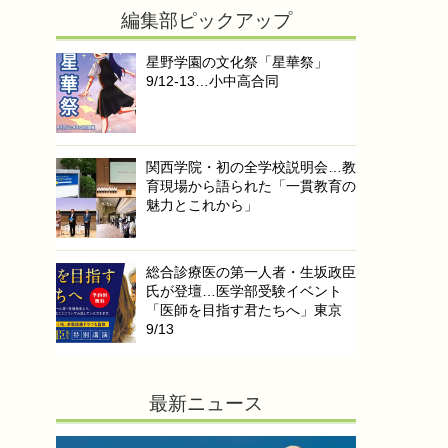
編集部ピックアップ
星野学園の文化祭「星華祭」
9/12-13…小中高合同
関西学院・初の全学校説明会…教
育現場から語られた「一貫教育の
魅力とこれから」
総合診療医の第一人者・生坂政臣
氏が登壇…医学部受験イベント
「医師を目指す君たちへ」東京
9/13
最新ニュース