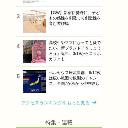
【GW】新宿伊勢丹に、子ど
もの感性を刺激して創造性を
育む遊び場
高校生やママになっても愛で
たい…新ブランド「＆しまじ
ろう」誕生、3/19からコラボ
カフェも
ペルセウス座流星群、8/12夜
は広い範囲で観測のチャン
ス…全国7か所から生中継も
アクセスランキングをもっと見る
特集・連載