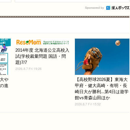
Sponsored by
2014年度 北海道公立高校入
試(学校裁量問題 国語・問
題)7/7
2026.8.7 Fri 19:26
大や
【高校野球2026夏】東海大
の進
甲府・健大高崎・有明・長
崎日大が勝利...第4日は遊学
館vs青森山田ほか
2026.8.7 Fri 15:52