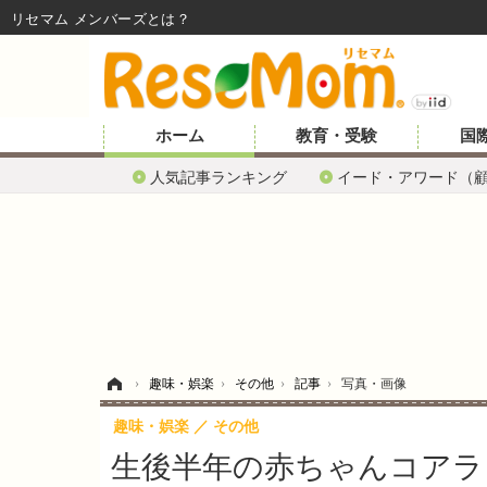
リセマム メンバーズ
ホーム
教育・受験
国
人気記事ランキング
イード・アワード（
ホーム
›
趣味・娯楽
›
その他
›
記事
›
写真・画像
趣味・娯楽
その他
生後半年の赤ちゃんコアラ