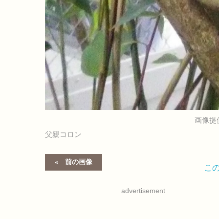
画像提
父親コロン
前の画像
こ
advertisement