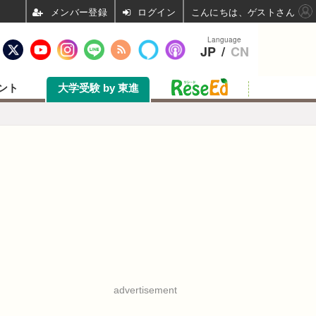
ログイン
こんにちは、ゲストさん
Language
JP
/
CN
ント
大学受験 by 東進
advertisement