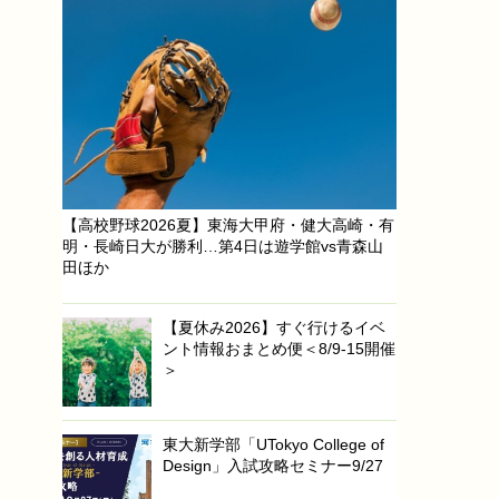
【高校野球2026夏】東海大甲府・健大高崎・有
明・長崎日大が勝利…第4日は遊学館vs青森山
田ほか
【夏休み2026】すぐ行けるイベ
ント情報おまとめ便＜8/9-15開催
＞
東大新学部「UTokyo College of
Design」入試攻略セミナー9/27