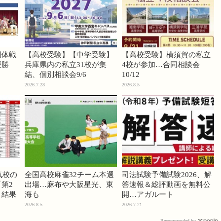
団体戦
【高校受験】【中学受験】
【高校受験】横須賀の私立
優勝
兵庫県内の私立31校が集
4校が参加…合同相談会
結、個別相談会9/6
10/12
2026.7.28
2026.8.5
気校の
全国高校麻雀32チーム本選
司法試験予備試験2026、解
第2
出場…麻布や大阪星光、東
答速報＆総評動画を無料公
」結果
海も
開…アガルート
2026.8.5
2026.7.21
Recommended by