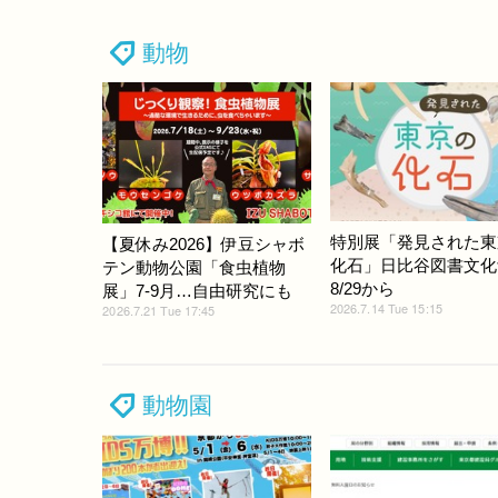
動物
特別展「発見された東
【夏休み2026】伊豆シャボ
化石」日比谷図書文化
テン動物公園「食虫植物
8/29から
展」7-9月…自由研究にも
2026.7.14 Tue 15:15
2026.7.21 Tue 17:45
動物園