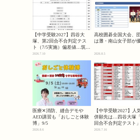
【中学受験2027】四谷大
高校囲碁全国大会、
塚、第2回合不合判定テス
は灘・南山女子部が
ト（7/5実施）偏差値…筑駒
74・桜蔭70＜PR＞
2026.7.10
2026.8.5
医療✕消防、縫合デモや
【中学受験2027】人
AED講習も「おしごと体験
併願先は…四谷大塚「
博」9/5
回合不合判定テスト
2026.8.6
2026.7.16