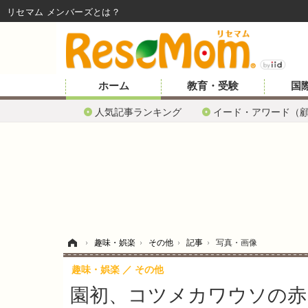
リセマム メンバーズ
ホーム
教育・受験
国
人気記事ランキング
イード・アワード（
ホーム
›
趣味・娯楽
›
その他
›
記事
›
写真・画像
趣味・娯楽
その他
園初、コツメカワウソの赤