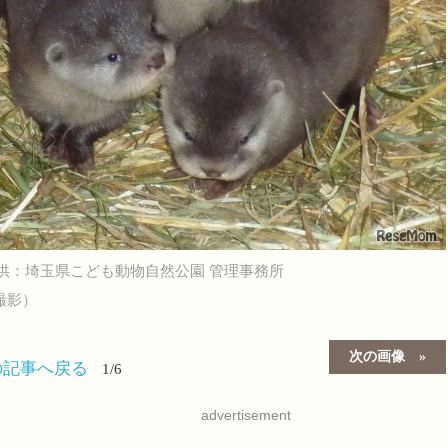
供：埼玉県こども動物自然公園 管理事務所
撮影）
次の画像
の記事へ戻る
1/6
advertisement