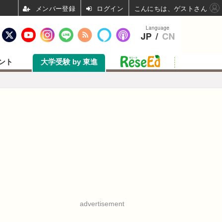
ログイン
こんにちは、ゲストさん
Language
JP
/
CN
ント
大学受験 by 東進
advertisement