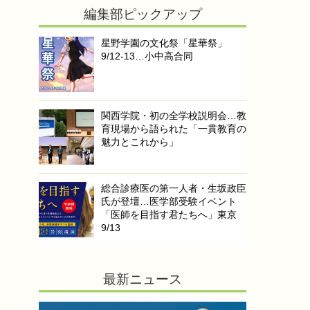
編集部ピックアップ
星野学園の文化祭「星華祭」
9/12-13…小中高合同
関西学院・初の全学校説明会…教
育現場から語られた「一貫教育の
魅力とこれから」
総合診療医の第一人者・生坂政臣
氏が登壇…医学部受験イベント
「医師を目指す君たちへ」東京
9/13
最新ニュース