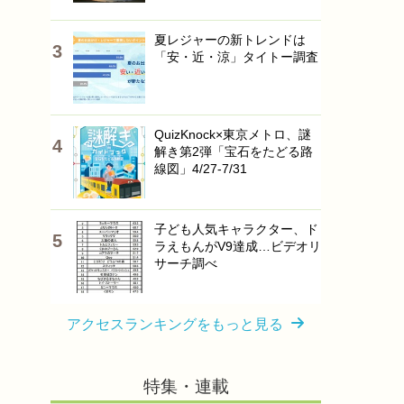
夏レジャーの新トレンドは
「安・近・涼」タイトー調査
QuizKnock×東京メトロ、謎
解き第2弾「宝石をたどる路
線図」4/27-7/31
子ども人気キャラクター、ド
ラえもんがV9達成…ビデオリ
サーチ調べ
アクセスランキングをもっと見る
特集・連載