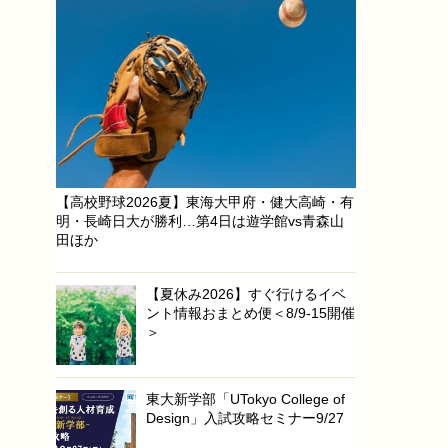
【高校野球2026夏】東海大甲府・健大高崎・有
明・長崎日大が勝利…第4日は遊学館vs青森山
田ほか
【夏休み2026】すぐ行けるイベ
ント情報おまとめ便＜8/9-15開催
＞
東大新学部「UTokyo College of
Design」入試攻略セミナー9/27