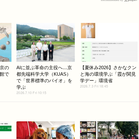
京の
AIに並ぶ革命の主役へ…京
【夏休み2026】さかなクン
館で
都先端科学大学（KUAS）
と海の環境学ぶ「霞が関見
で「世界標準のバイオ」を
学デー」環境省
2026.7.3 Fri 18:45
学ぶ
2026.7.10 Fri 10:15