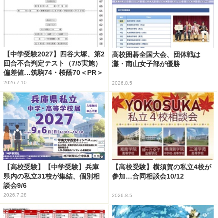
【中学受験2027】四谷大塚、第2
高校囲碁全国大会、団体戦は
回合不合判定テスト（7/5実施）
灘・南山女子部が優勝
偏差値…筑駒74・桜蔭70＜PR＞
2026.7.10
2026.8.5
【高校受験】【中学受験】兵庫
【高校受験】横須賀の私立4校が
県内の私立31校が集結、個別相
参加…合同相談会10/12
談会9/6
2026.7.28
2026.8.5