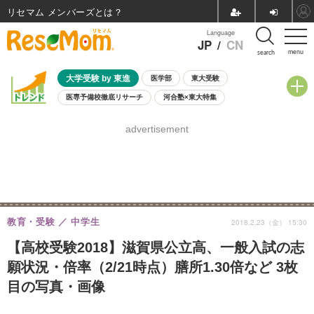
リセマム メンバーズ
Language
JP
/
CN
menu
search
大学受験 by 東進
医学部
東大受験
医専予備校徹底リサーチ
河合塾×東大特集
親子で考える大学選び
高校受験
中学受験
小学校受験
advertisement
共通テスト
夏休み
8月開催学校説明会・相談会
8月開催イベント・WS
全国公立高校 過去問
人気記事
自由研究教材（小学生向け）
自由研究教材（中学生向け）
ランキング
教育・受験
中学生
2018.2.23（金） 15:30
【高校受験2018】滋賀県公立高、一般入試の志
願状況・倍率（2/21時点）膳所1.30倍など 3枚
目の写真・画像