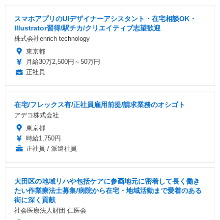
スマホアプリのUIデザイナーアシスタント・在宅相談OK・
Illustrator習得/駅チカ/クリエイティブ志望歓迎
株式会社enrich technology
東京都
月給30万2,500円～50万円
正社員
在宅/フレックス有/正社員雇用前提/請求業務のオシゴト
アデコ株式会社
東京都
時給1,750円
正社員 / 派遣社員
大田区の地域リハや包括ケアに参画地元に密着して長く働き
たい作業療法士募集/病院から在宅・地域活動まで愛着のある
街に深く貢献
社会医療法人財団 仁医会