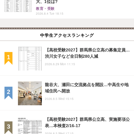
大、1位は?
教育・受験
2026.8.4 Tue 18:15
中学生アクセスランキング
【高校受験2027】群馬県公立高の募集定員…
渋川女子など全日制280人減
2026.6.29 Mon 11:15
龍谷大、瀬田に交流拠点を開設…中高生や地
域住民へ開放
2026.8.5 Wed 15:15
【高校受験2027】群馬県公立高、実施要項公
表…本検査2/16-17
2026.8.5 Wed 17:15