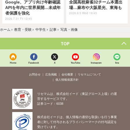
Google、アプリ向け年齢確認
全国高校麻雀32チーム本選出
APIを年内に世界展開…未成年
場…麻布や大阪星光、東海も
者保護を強化
2026.8.5 Wed 19:45
2026.7.31 Fri 13:45
ホーム
›
教育・受験
›
中学生
›
記事
›
写真・画像
TOP
Home
Facebook
X
YouTube
Instagram
line
お問合せ
広告掲載
会社概要
リセマムについて
個人情報保護方針
リセマムは、株式会社イード（東証グロース上場）の運
営するサービスです。
証券コード：6038
株式会社イードは、個人情報の適切な取扱いを行う事業
者に対して付与されるプライバシーマークの付与認定を
受けています。