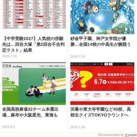
【中学受験2027】人気校の併願
砂金甲子園、神戸女学院が優
先は…四谷大塚「第2回合不合判
勝…全国14校の中高生が腕競う
定テスト」結果
2026.7.16
2026.7.29
全国高校麻雀32チーム本選出
渋幕や東大寺学園など40校、高
場…麻布や大阪星光、東海も
校生クイズTOKYOラウンドへ
2026.8.5
2026.7.29
Recommended by