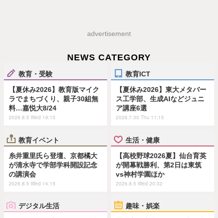
advertisement
NEWS CATEGORY
教育・受験
教育ICT
【夏休み2026】教育版マイク
【夏休み2026】東大メタバー
ラでまちづくり、親子30組無
ス工学部、生成AIなどジュニ
料…嘉悦大8/24
ア講座6選
2026.8.5 Wed 19:15
2026.7.30 Thu 11:15
教育イベント
生活・健康
糸井重里氏ら登壇、京都橘大
【高校野球2026夏】仙台育英
が清水寺で学部学科開設記念
が開幕戦勝利、第2日は東筑
の講演会
vs神村学園ほか
2026.8.5 Wed 14:15
2026.8.5 Wed 20:32
デジタル生活
趣味・娯楽