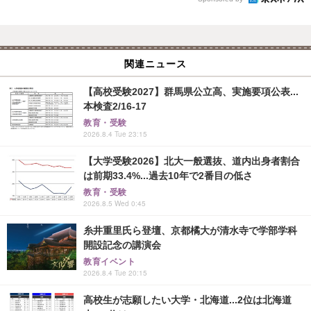
関連ニュース
【高校受験2027】群馬県公立高、実施要項公表...
本検査2/16-17
教育・受験
2026.8.4 Tue 23:15
【大学受験2026】北大一般選抜、道内出身者割合
は前期33.4%...過去10年で2番目の低さ
教育・受験
2026.8.5 Wed 0:45
糸井重里氏ら登壇、京都橘大が清水寺で学部学科
開設記念の講演会
教育イベント
2026.8.4 Tue 20:15
高校生が志願したい大学・北海道...2位は北海道