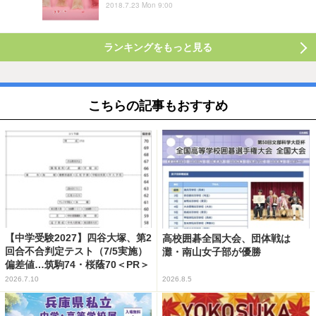
2018.7.23 Mon 9:00
ランキングをもっと見る
こちらの記事もおすすめ
【中学受験2027】四谷大塚、第2
高校囲碁全国大会、団体戦は
回合不合判定テスト（7/5実施）
灘・南山女子部が優勝
偏差値…筑駒74・桜蔭70＜PR＞
2026.7.10
2026.8.5