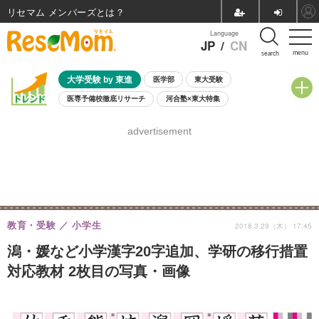
リセマム メンバーズ
Language
JP
/
CN
menu
search
大学受験 by 東進
医学部
東大受験
医専予備校徹底リサーチ
河合塾×東大特集
親子で考える大学選び
高校受験
中学受験
小学校受験
advertisement
共通テスト
夏休み
8月開催学校説明会・相談会
8月開催イベント・WS
全国公立高校 過去問
人気記事
自由研究教材（小学生向け）
自由研究教材（中学生向け）
ランキング
教育・受験
小学生
2018.3.29（木） 17:45
潟・媛など小学漢字20字追加、学研の移行措置
対応教材 2枚目の写真・画像