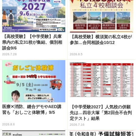
【高校受験】【中学受験】兵庫
【高校受験】横須賀の私立4校が
県内の私立31校が集結、個別相
参加…合同相談会10/12
談会9/6
2026.7.28
2026.8.5
医療✕消防、縫合デモやAED講
【中学受験2027】人気校の併願
習も「おしごと体験博」9/5
先は…四谷大塚「第2回合不合判
定テスト」結果
2026.8.6
2026.7.16