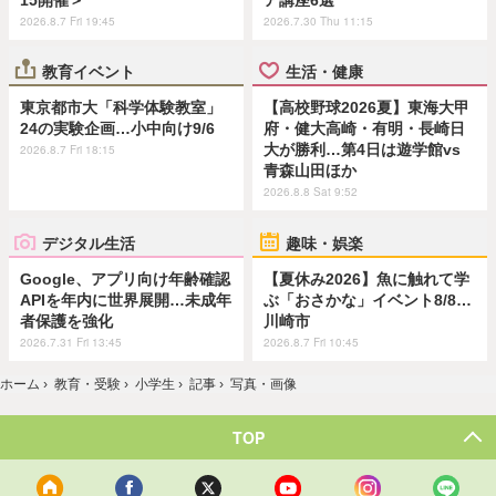
2026.8.7 Fri 19:45
2026.7.30 Thu 11:15
教育イベント
生活・健康
東京都市大「科学体験教室」
【高校野球2026夏】東海大甲
24の実験企画…小中向け9/6
府・健大高崎・有明・長崎日
大が勝利…第4日は遊学館vs
2026.8.7 Fri 18:15
青森山田ほか
2026.8.8 Sat 9:52
デジタル生活
趣味・娯楽
Google、アプリ向け年齢確認
【夏休み2026】魚に触れて学
APIを年内に世界展開…未成年
ぶ「おさかな」イベント8/8…
者保護を強化
川崎市
2026.7.31 Fri 13:45
2026.8.7 Fri 10:45
ホーム
›
教育・受験
›
小学生
›
記事
›
写真・画像
TOP