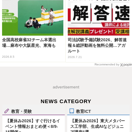
全国高校麻雀32チーム本選出
司法試験予備試験2026、解答速
場…麻布や大阪星光、東海も
報＆総評動画を無料公開…アガ
ルート
2026.8.5
2026.7.21
Recommended by
advertisement
NEWS CATEGORY
教育・受験
教育ICT
【夏休み2026】すぐ行けるイ
【夏休み2026】東大メタバー
ベント情報おまとめ便＜8/9-
ス工学部、生成AIなどジュニ
15開催＞
ア講座6選