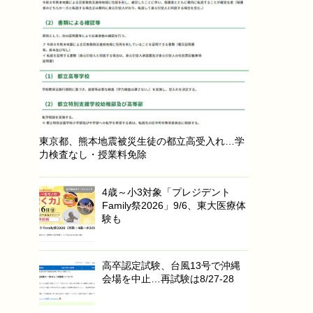
東京都、熊本地震被災生徒の都立高受入れ…学
力検査なし・授業料免除
4歳～小3対象「プレジデント
Family祭2026」9/6、東大医療体
験も
高卒認定試験、台風13号で沖縄
会場を中止…再試験は8/27-28