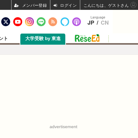
ログイン
こんにちは、ゲストさん
Language
JP
/
CN
ント
大学受験 by 東進
advertisement