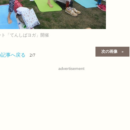
ント「てんしばヨガ」開催
次の画像
の記事へ戻る
2/7
advertisement