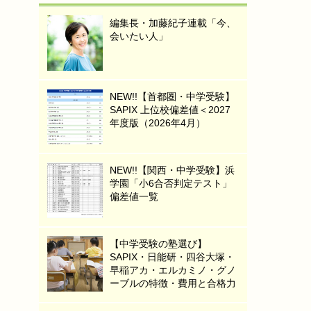
編集長・加藤紀子連載「今、
会いたい人」
NEW!!【首都圏・中学受験】
SAPIX 上位校偏差値＜2027
年度版（2026年4月）
NEW!!【関西・中学受験】浜
学園「小6合否判定テスト」
偏差値一覧
【中学受験の塾選び】
SAPIX・日能研・四谷大塚・
早稲アカ・エルカミノ・グノ
ーブルの特徴・費用と合格力