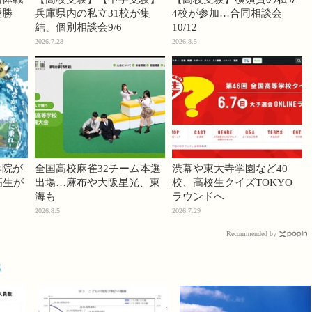
優勝
兵庫県内の私立31校が集
4校が参加…合同相談会
結、個別相談会9/6
10/12
2026.7.28
2026.8.5
学院が
全国高校麻雀32チーム本選
渋幕や東大寺学園など40
高生が
出場…麻布や大阪星光、東
校、高校生クイズTOKYO
海も
ラウンドへ
2026.8.5
2026.7.29
Recommended by
8