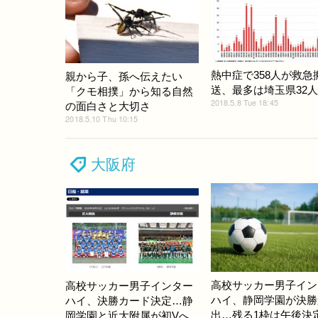
熱中症で358人が救急
親から子、孫へ伝えたい
送、最多は埼玉県32人
「クモ相撲」から知る自然
2018.5.8 Tue 18:45
の面白さと大切さ
2018.5.10 Thu 10:15
大阪府
高校サッカー男子イン
高校サッカー男子インター
ハイ、静岡学園が決勝
ハイ、決勝カード決定…静
出…残る1枠は午後決
岡学園と近大附属が初Vへ