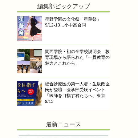
編集部ピックアップ
星野学園の文化祭「星華祭」
9/12-13…小中高合同
関西学院・初の全学校説明会…教
育現場から語られた「一貫教育の
魅力とこれから」
総合診療医の第一人者・生坂政臣
氏が登壇…医学部受験イベント
「医師を目指す君たちへ」東京
9/13
最新ニュース