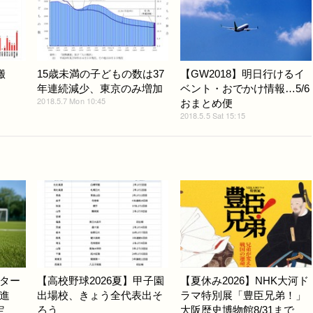
搬
15歳未満の子どもの数は37
【GW2018】明日行けるイ
年連続減少、東京のみ増加
ベント・おでかけ情報…5/6
2018.5.7 Mon 10:45
おまとめ便
2018.5.5 Sat 15:15
ター
【高校野球2026夏】甲子園
【夏休み2026】NHK大河ド
進
出場校、きょう全代表出そ
ラマ特別展「豊臣兄弟！」
定
ろう
大阪歴史博物館8/31まで