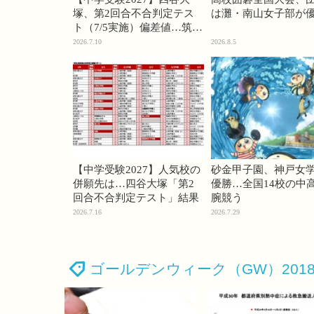
塚、第2回合不合判定テス
は灘・南山女子部が
ト（7/5実施）偏差値…筑駒
74・桜蔭70＜PR＞
2026.7.10
2026.8.5
【中学受験2027】人気校の
砂金甲子園、神戸女
併願先は…四谷大塚「第2
優勝…全国14校の中
回合不合判定テスト」結果
腕競う
2026.7.16
2026.7.29
ゴールデンウィーク（GW）201