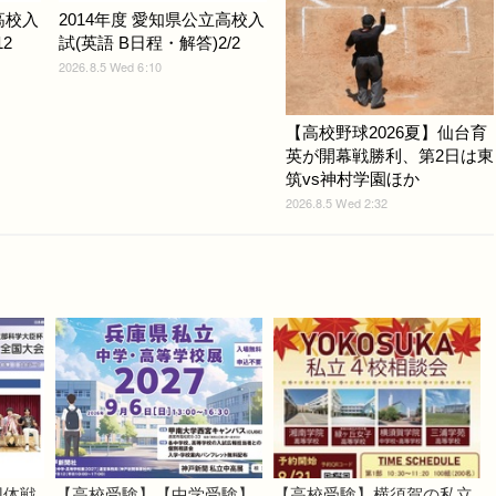
高校入
2014年度 愛知県公立高校入
2
試(英語 B日程・解答)2/2
2026.8.5 Wed 6:10
【高校野球2026夏】仙台育
英が開幕戦勝利、第2日は東
筑vs神村学園ほか
2026.8.5 Wed 2:32
団体戦
【高校受験】【中学受験】
【高校受験】横須賀の私立