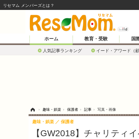
リセマム メンバーズ
ホーム
教育・受験
国
人気記事ランキング
イード・アワード（
ホーム
›
趣味・娯楽
›
保護者
›
記事
›
写真・画像
趣味・娯楽
保護者
【GW2018】チャリティ