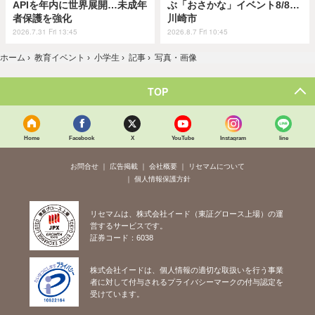
APIを年内に世界展開…未成年
ぶ「おさかな」イベント8/8…
者保護を強化
川崎市
2026.7.31 Fri 13:45
2026.8.7 Fri 10:45
ホーム
›
教育イベント
›
小学生
›
記事
›
写真・画像
TOP
Home
Facebook
X
YouTube
Instagram
line
お問合せ
広告掲載
会社概要
リセマムについて
個人情報保護方針
リセマムは、株式会社イード（東証グロース上場）の運
営するサービスです。
証券コード：6038
株式会社イードは、個人情報の適切な取扱いを行う事業
者に対して付与されるプライバシーマークの付与認定を
受けています。