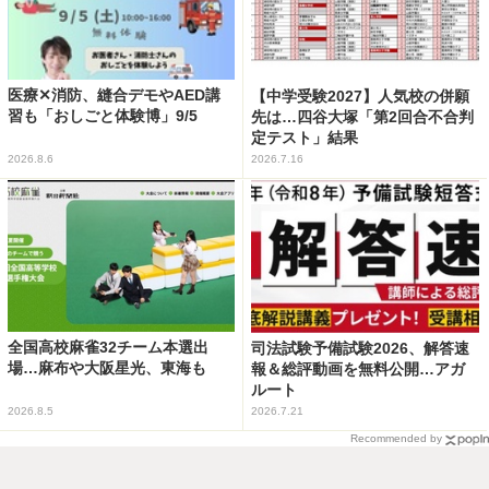
医療✕消防、縫合デモやAED講
【中学受験2027】人気校の併願
習も「おしごと体験博」9/5
先は…四谷大塚「第2回合不合判
定テスト」結果
2026.8.6
2026.7.16
全国高校麻雀32チーム本選出
司法試験予備試験2026、解答速
場…麻布や大阪星光、東海も
報＆総評動画を無料公開…アガ
ルート
2026.8.5
2026.7.21
Recommended by