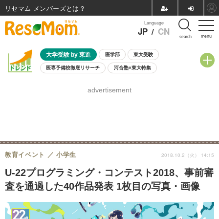
リセマム メンバーズ
Language
JP
/
CN
menu
search
大学受験 by 東進
医学部
東大受験
医専予備校徹底リサーチ
河合塾×東大特集
親子で考える大学選び
高校受験
中学受験
小学校受験
advertisement
共通テスト
夏休み
8月開催学校説明会・相談会
8月開催イベント・WS
全国公立高校 過去問
人気記事
自由研究教材（小学生向け）
自由研究教材（中学生向け）
ランキング
教育イベント
小学生
2018.10.2（火） 14:15
U-22プログラミング・コンテスト2018、事前審
査を通過した40作品発表 1枚目の写真・画像