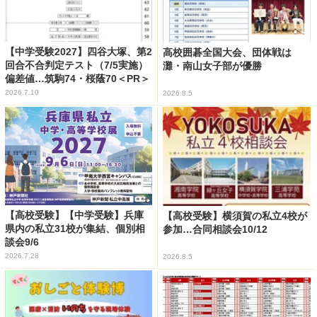
【中学受験2027】四谷大塚、第2
高校囲碁全国大会、団体戦は
回合不合判定テスト（7/5実施）
灘・南山女子部が優勝
偏差値…筑駒74・桜蔭70＜PR＞
2026.7.10
2026.8.5
【高校受験】【中学受験】兵庫
【高校受験】横須賀の私立4校が
県内の私立31校が集結、個別相
参加…合同相談会10/12
談会9/6
2026.7.28
2026.8.5