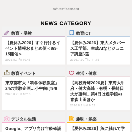
advertisement
NEWS CATEGORY
教育・受験
教育ICT
【夏休み2026】すぐ行けるイ
【夏休み2026】東大メタバー
ベント情報おまとめ便＜8/9-
ス工学部、生成AIなどジュニ
15開催＞
ア講座6選
2026.8.7 Fri 19:45
2026.7.30 Thu 11:15
教育イベント
生活・健康
東京都市大「科学体験教室」
【高校野球2026夏】東海大甲
24の実験企画…小中向け9/6
府・健大高崎・有明・長崎日
大が勝利…第4日は遊学館vs
2026.8.7 Fri 18:15
青森山田ほか
2026.8.8 Sat 9:52
デジタル生活
趣味・娯楽
Google、アプリ向け年齢確認
【夏休み2026】魚に触れて学