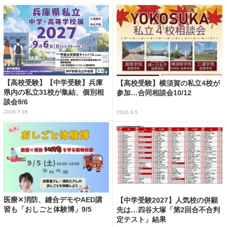
【高校受験】【中学受験】兵庫
【高校受験】横須賀の私立4校が
県内の私立31校が集結、個別相
参加…合同相談会10/12
談会9/6
2026.7.28
2026.8.5
医療✕消防、縫合デモやAED講
【中学受験2027】人気校の併願
習も「おしごと体験博」9/5
先は…四谷大塚「第2回合不合判
定テスト」結果