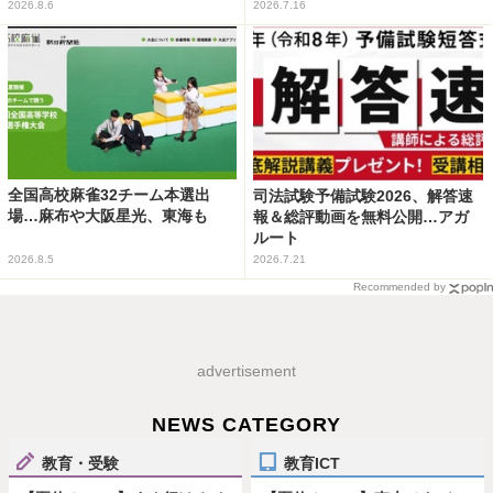
2026.8.6
2026.7.16
全国高校麻雀32チーム本選出
司法試験予備試験2026、解答速
場…麻布や大阪星光、東海も
報＆総評動画を無料公開…アガ
ルート
2026.8.5
2026.7.21
Recommended by
advertisement
NEWS CATEGORY
教育・受験
教育ICT