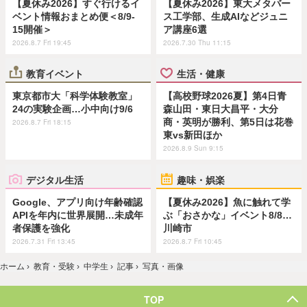
【夏休み2026】すぐ行けるイ
【夏休み2026】東大メタバー
ベント情報おまとめ便＜8/9-
ス工学部、生成AIなどジュニ
15開催＞
ア講座6選
2026.8.7 Fri 19:45
2026.7.30 Thu 11:15
教育イベント
生活・健康
東京都市大「科学体験教室」
【高校野球2026夏】第4日青
24の実験企画…小中向け9/6
森山田・東日大昌平・大分
商・英明が勝利、第5日は花巻
2026.8.7 Fri 18:15
東vs新田ほか
2026.8.9 Sun 9:15
デジタル生活
趣味・娯楽
Google、アプリ向け年齢確認
【夏休み2026】魚に触れて学
APIを年内に世界展開…未成年
ぶ「おさかな」イベント8/8…
者保護を強化
川崎市
2026.7.31 Fri 13:45
2026.8.7 Fri 10:45
ホーム
›
教育・受験
›
中学生
›
記事
›
写真・画像
TOP