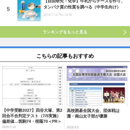
【自由研究・化学】牛乳からチーズを作り、
タンパク質の性質を調べる（中学生向け）
2018.7.12 Thu 15:00
ランキングをもっと見る
こちらの記事もおすすめ
【中学受験2027】四谷大塚、第2
高校囲碁全国大会、団体戦は
回合不合判定テスト（7/5実施）
灘・南山女子部が優勝
偏差値…筑駒74・桜蔭70＜PR＞
2026.7.10
2026.8.5