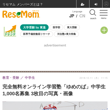
リセマム メンバーズ
Language
JP
/
CN
menu
search
大学受験 by 東進
医学部
東大受験
医専予備校徹底リサーチ
河合塾×東大特集
親子で考える大学選び
高校受験
中学受験
小学校受験
advertisement
共通テスト
夏休み
8月開催学校説明会・相談会
8月開催イベント・WS
全国公立高校 過去問
人気記事
自由研究教材（小学生向け）
自由研究教材（中学生向け）
ランキング
教育・受験
中学生
2018.10.11（木） 11:15
完全無料オンライン学習塾「ゆめのば」中学生
1,000名募集 3枚目の写真・画像