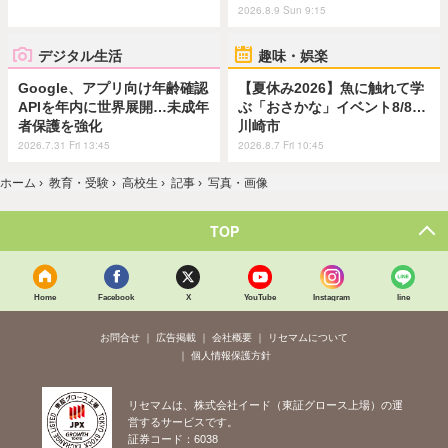
2026.8.9 Sun 9:15
デジタル生活
趣味・娯楽
Google、アプリ向け年齢確認
【夏休み2026】魚に触れて学
APIを年内に世界展開…未成年
ぶ「おさかな」イベント8/8…
者保護を強化
川崎市
2026.7.31 Fri 13:45
2026.8.7 Fri 10:45
ホーム
›
教育・受験
›
高校生
›
記事
›
写真・画像
TOP
Home
Facebook
X
YouTube
Instagram
line
お問合せ
広告掲載
会社概要
リセマムについて
個人情報保護方針
リセマムは、株式会社イード（東証グロース上場）の運
営するサービスです。
証券コード：6038