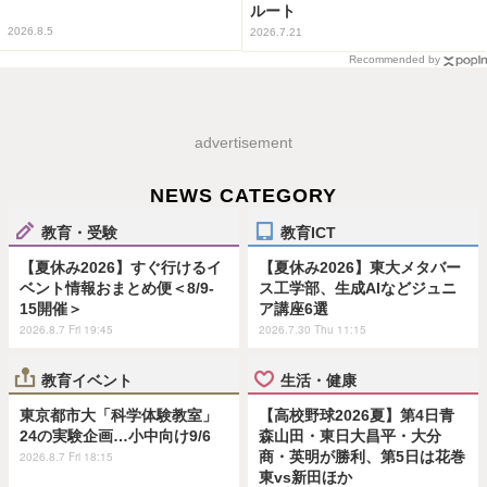
ルート
2026.8.5
2026.7.21
Recommended by
advertisement
NEWS CATEGORY
教育・受験
教育ICT
【夏休み2026】すぐ行けるイ
【夏休み2026】東大メタバー
ベント情報おまとめ便＜8/9-
ス工学部、生成AIなどジュニ
15開催＞
ア講座6選
2026.8.7 Fri 19:45
2026.7.30 Thu 11:15
教育イベント
生活・健康
東京都市大「科学体験教室」
【高校野球2026夏】第4日青
24の実験企画…小中向け9/6
森山田・東日大昌平・大分
商・英明が勝利、第5日は花巻
2026.8.7 Fri 18:15
東vs新田ほか