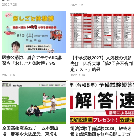
2026.7.28
2026.8.5
医療✕消防、縫合デモやAED講
【中学受験2027】人気校の併願
習も「おしごと体験博」9/5
先は…四谷大塚「第2回合不合判
定テスト」結果
2026.8.6
2026.7.16
全国高校麻雀32チーム本選出
司法試験予備試験2026、解答速
場…麻布や大阪星光、東海も
報＆総評動画を無料公開…アガ