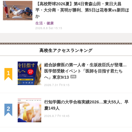
【高校野球2026夏】第4日青森山田・東日大昌
平・大分商・英明が勝利、第5日は花巻東vs新田ほ
か
生活・健康
2026.8.8 Sat 15:15
高校生アクセスランキング
総合診療医の第一人者・生坂政臣氏が登壇…
医学部受験イベント「医師を目指す君たち
へ」東京9/13
PR
2026.7.31 Fri 9:15
行知学園の大学合格実績2026…東大55人、早
慶149人
2026.8.7 Fri 18:45