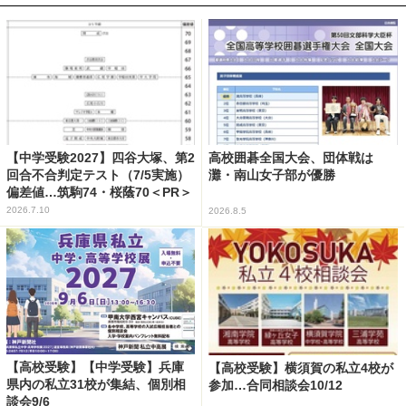
【中学受験2027】四谷大塚、第2
高校囲碁全国大会、団体戦は
回合不合判定テスト（7/5実施）
灘・南山女子部が優勝
偏差値…筑駒74・桜蔭70＜PR＞
2026.7.10
2026.8.5
【高校受験】【中学受験】兵庫
【高校受験】横須賀の私立4校が
県内の私立31校が集結、個別相
参加…合同相談会10/12
談会9/6