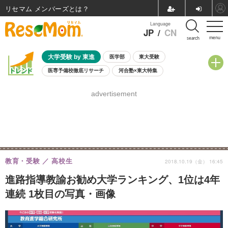
リセマム メンバーズ
Language
JP
/
CN
menu
search
大学受験 by 東進
医学部
東大受験
医専予備校徹底リサーチ
河合塾×東大特集
親子で考える大学選び
高校受験
中学受験
小学校受験
advertisement
共通テスト
夏休み
8月開催学校説明会・相談会
8月開催イベント・WS
全国公立高校 過去問
人気記事
自由研究教材（小学生向け）
自由研究教材（中学生向け）
ランキング
教育・受験
高校生
2018.10.19（金） 16:45
進路指導教諭お勧め大学ランキング、1位は4年
連続 1枚目の写真・画像