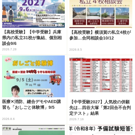
【高校受験】【中学受験】兵庫
【高校受験】横須賀の私立4校が
県内の私立31校が集結、個別相
参加…合同相談会10/12
談会9/6
2026.7.28
2026.8.5
医療✕消防、縫合デモやAED講
【中学受験2027】人気校の併願
習も「おしごと体験博」9/5
先は…四谷大塚「第2回合不合判
定テスト」結果
2026.8.6
2026.7.16