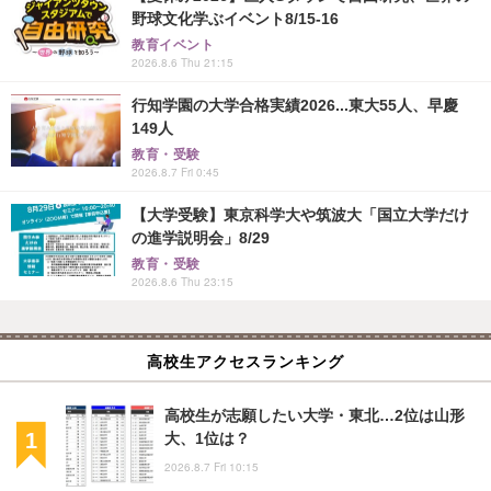
野球文化学ぶイベント8/15-16
教育イベント
2026.8.6 Thu 21:15
行知学園の大学合格実績2026...東大55人、早慶
149人
教育・受験
2026.8.7 Fri 0:45
【大学受験】東京科学大や筑波大「国立大学だけ
の進学説明会」8/29
教育・受験
2026.8.6 Thu 23:15
高校生アクセスランキング
高校生が志願したい大学・東北…2位は山形
大、1位は？
2026.8.7 Fri 10:15