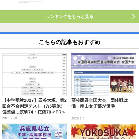
ランキングをもっと見る
こちらの記事もおすすめ
【中学受験2027】四谷大塚、第2
高校囲碁全国大会、団体戦は
回合不合判定テスト（7/5実施）
灘・南山女子部が優勝
偏差値…筑駒74・桜蔭70＜PR＞
2026.7.10
2026.8.5