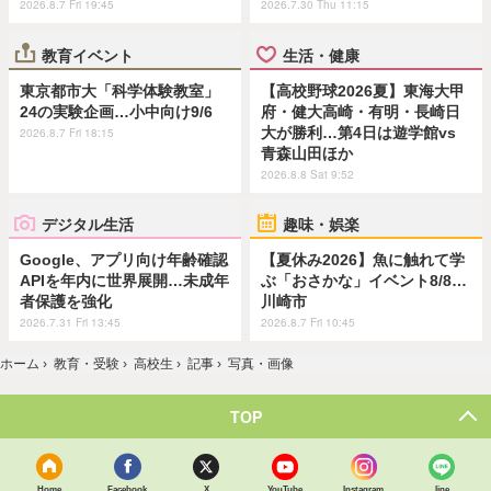
2026.8.7 Fri 19:45
2026.7.30 Thu 11:15
教育イベント
生活・健康
東京都市大「科学体験教室」
【高校野球2026夏】東海大甲
24の実験企画…小中向け9/6
府・健大高崎・有明・長崎日
大が勝利…第4日は遊学館vs
2026.8.7 Fri 18:15
青森山田ほか
2026.8.8 Sat 9:52
デジタル生活
趣味・娯楽
Google、アプリ向け年齢確認
【夏休み2026】魚に触れて学
APIを年内に世界展開…未成年
ぶ「おさかな」イベント8/8…
者保護を強化
川崎市
2026.7.31 Fri 13:45
2026.8.7 Fri 10:45
ホーム
›
教育・受験
›
高校生
›
記事
›
写真・画像
TOP
Home
Facebook
X
YouTube
Instagram
line