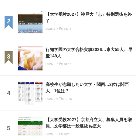
【大学受験2027】神戸大「志」特別選抜を終
了
2026.8.7 Fri 13:15
行知学園の大学合格実績2026…東大55人、早
慶149人
2026.8.7 Fri 18:45
高校生が志願したい大学・関西…2位は関西
大、1位は？
2026.8.6 Thu 9:15
【大学受験2027】京都府立大、募集人員を増
員…文学部は一般選抜も拡大
2026.8.7 Fri 16:15