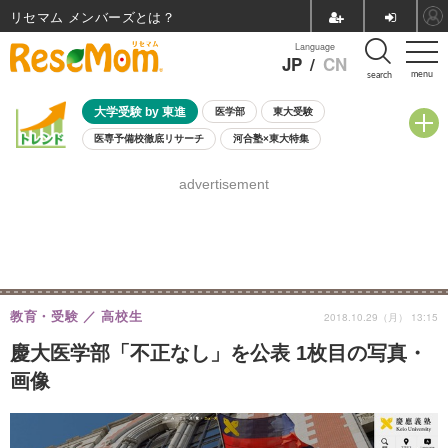
リセマム メンバーズ
Language
JP
/
CN
menu
search
大学受験 by 東進
医学部
東大受験
医専予備校徹底リサーチ
河合塾×東大特集
親子で考える大学選び
高校受験
中学受験
小学校受験
advertisement
共通テスト
夏休み
8月開催学校説明会・相談会
8月開催イベント・WS
全国公立高校 過去問
人気記事
自由研究教材（小学生向け）
自由研究教材（中学生向け）
ランキング
教育・受験
高校生
2018.10.29（月） 13:15
慶大医学部「不正なし」を公表 1枚目の写真・
画像