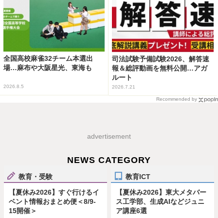
全国高校麻雀32チーム本選出
司法試験予備試験2026、解答速
場…麻布や大阪星光、東海も
報＆総評動画を無料公開…アガ
ルート
2026.8.5
2026.7.21
Recommended by
advertisement
NEWS CATEGORY
教育・受験
教育ICT
【夏休み2026】すぐ行けるイ
【夏休み2026】東大メタバー
ベント情報おまとめ便＜8/9-
ス工学部、生成AIなどジュニ
15開催＞
ア講座6選