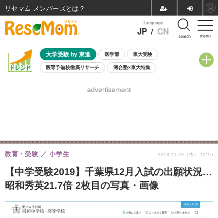
リセマム メンバーズ
Language
JP
/
CN
menu
search
大学受験 by 東進
医学部
東大受験
医専予備校徹底リサーチ
河合塾×東大特集
親子で考える大学選び
高校受験
中学受験
小学校受験
advertisement
共通テスト
夏休み
8月開催学校説明会・相談会
8月開催イベント・WS
全国公立高校 過去問
人気記事
自由研究教材（小学生向け）
自由研究教材（中学生向け）
ランキング
教育・受験
小学生
2018.11.29（木） 12:15
【中学受験2019】千葉県12月入試の出願状況…
昭和秀英21.7倍 2枚目の写真・画像