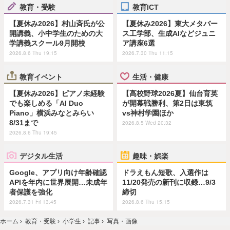
教育・受験
教育ICT
【夏休み2026】村山斉氏が公
【夏休み2026】東大メタバー
開講義、小中学生のための大
ス工学部、生成AIなどジュニ
学講義スクール9月開校
ア講座6選
2026.8.6 Thu 19:15
2026.7.30 Thu 11:15
教育イベント
生活・健康
【夏休み2026】ピアノ未経験
【高校野球2026夏】仙台育英
でも楽しめる「AI Duo
が開幕戦勝利、第2日は東筑
Piano」横浜みなとみらい
vs神村学園ほか
8/31まで
2026.8.5 Wed 20:32
2026.8.6 Thu 19:45
デジタル生活
趣味・娯楽
Google、アプリ向け年齢確認
ドラえもん短歌、入選作は
APIを年内に世界展開…未成年
11/20発売の新刊に収録…9/3
者保護を強化
締切
2026.7.31 Fri 13:45
2026.8.6 Thu 15:15
ホーム
›
教育・受験
›
小学生
›
記事
›
写真・画像