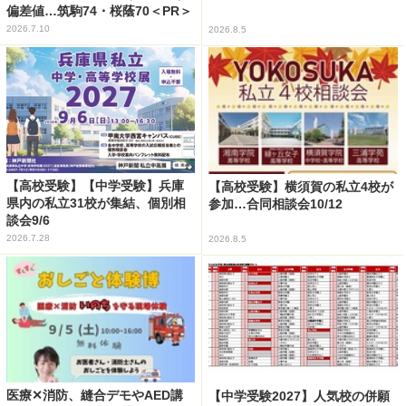
偏差値…筑駒74・桜蔭70＜PR＞
2026.7.10
2026.8.5
【高校受験】【中学受験】兵庫
【高校受験】横須賀の私立4校が
県内の私立31校が集結、個別相
参加…合同相談会10/12
談会9/6
2026.7.28
2026.8.5
医療✕消防、縫合デモやAED講
【中学受験2027】人気校の併願