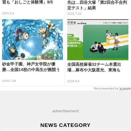
習も「おしごと体験博」9/5
先は…四谷大塚「第2回合不合判
定テスト」結果
2026.8.6
2026.7.16
砂金甲子園、神戸女学院が優
全国高校麻雀32チーム本選出
勝…全国14校の中高生が腕競う
場…麻布や大阪星光、東海も
2026.7.29
2026.8.5
Recommended by
advertisement
NEWS CATEGORY