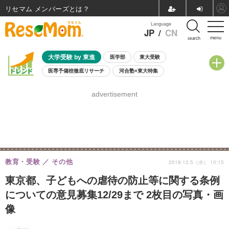
リセマム メンバーズ
Language
JP
/
CN
menu
search
大学受験 by 東進
医学部
東大受験
医専予備校徹底リサーチ
河合塾×東大特集
親子で考える大学選び
高校受験
中学受験
小学校受験
advertisement
共通テスト
夏休み
8月開催学校説明会・相談会
8月開催イベント・WS
全国公立高校 過去問
人気記事
自由研究教材（小学生向け）
自由研究教材（中学生向け）
ランキング
教育・受験
その他
2018.12.5（水） 10:15
東京都、子どもへの虐待の防止等に関する条例
についての意見募集12/29まで 2枚目の写真・画
像