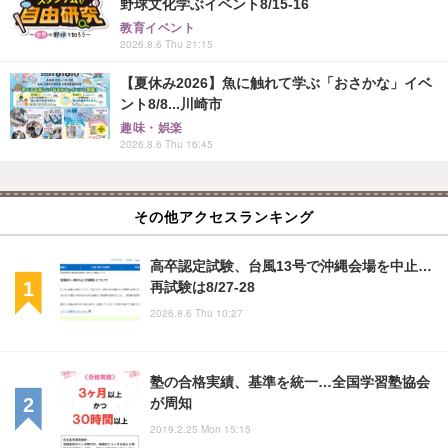
野球文化学ぶイベント8/15-16
教育イベント
2026.8.6 Thu 21:15
【夏休み2026】魚に触れて学ぶ「おさかな」イベ
ント8/8...川崎市
趣味・娯楽
2026.8.6 Thu 16:45
その他アクセスランキング
高卒認定試験、台風13号で沖縄会場を中止…
再試験は8/27-28
2026.8.6 Thu 10:27
塾の合格実績、基準を統一…全国学習塾協会
が周知
2019.2.25 Mon 15:15