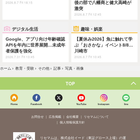
後の部で八幡商と健大高崎が
2026.8.7 Fri 18:15
激突
2026.8.7 Fri 12:45
デジタル生活
趣味・娯楽
Google、アプリ向け年齢確認
【夏休み2026】魚に触れて学
APIを年内に世界展開…未成年
ぶ「おさかな」イベント8/8…
者保護を強化
川崎市
2026.7.31 Fri 13:45
2026.8.7 Fri 10:45
ホーム
›
教育・受験
›
その他
›
記事
›
写真・画像
TOP
Home
Facebook
X
YouTube
Instagram
line
お問合せ
広告掲載
会社概要
リセマムについて
個人情報保護方針
リセマムは、株式会社イード（東証グロース上場）の運