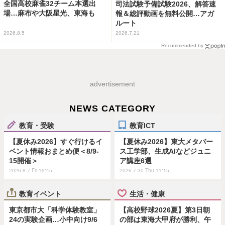
全国高校麻雀32チーム本選出
司法試験予備試験2026、解答速
場…麻布や大阪星光、東海も
報＆総評動画を無料公開…アガ
ルート
2026.8.5
2026.7.21
Recommended by
advertisement
NEWS CATEGORY
教育・受験
教育ICT
【夏休み2026】すぐ行けるイ
【夏休み2026】東大メタバー
ベント情報おまとめ便＜8/9-
ス工学部、生成AIなどジュニ
15開催＞
ア講座6選
2026.8.7 Fri 19:45
2026.7.30 Thu 11:15
教育イベント
生活・健康
東京都市大「科学体験教室」
【高校野球2026夏】第3日朝
24の実験企画…小中向け9/6
の部は東海大甲府が勝利、午