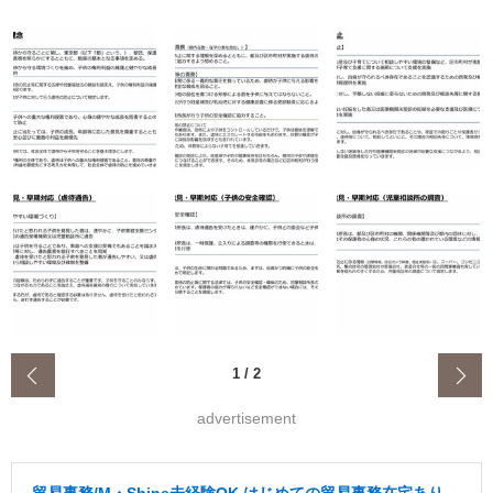
‹
1
/
2
advertisement
貿易事務/M・Shine未経験OK はじめての貿易事務在宅あり