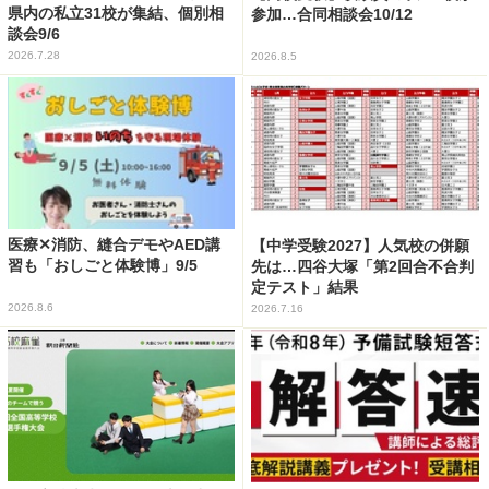
県内の私立31校が集結、個別相
参加…合同相談会10/12
談会9/6
2026.7.28
2026.8.5
医療✕消防、縫合デモやAED講
【中学受験2027】人気校の併願
習も「おしごと体験博」9/5
先は…四谷大塚「第2回合不合判
定テスト」結果
2026.8.6
2026.7.16