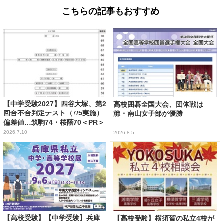
こちらの記事もおすすめ
【中学受験2027】四谷大塚、第2
高校囲碁全国大会、団体戦は
回合不合判定テスト（7/5実施）
灘・南山女子部が優勝
偏差値…筑駒74・桜蔭70＜PR＞
2026.7.10
2026.8.5
【高校受験】【中学受験】兵庫
【高校受験】横須賀の私立4校が