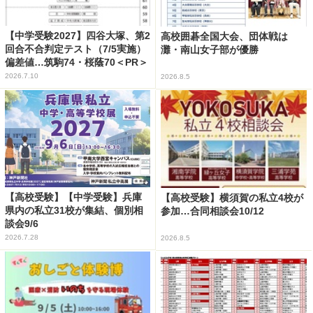
【中学受験2027】四谷大塚、第2
高校囲碁全国大会、団体戦は
回合不合判定テスト（7/5実施）
灘・南山女子部が優勝
偏差値…筑駒74・桜蔭70＜PR＞
2026.7.10
2026.8.5
【高校受験】【中学受験】兵庫
【高校受験】横須賀の私立4校が
県内の私立31校が集結、個別相
参加…合同相談会10/12
談会9/6
2026.7.28
2026.8.5