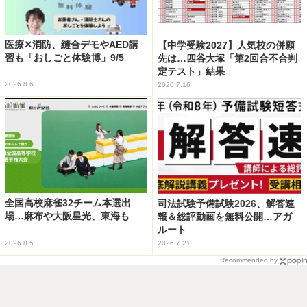
医療✕消防、縫合デモやAED講
【中学受験2027】人気校の併願
習も「おしごと体験博」9/5
先は…四谷大塚「第2回合不合判
定テスト」結果
2026.8.6
2026.7.16
全国高校麻雀32チーム本選出
司法試験予備試験2026、解答速
場…麻布や大阪星光、東海も
報＆総評動画を無料公開…アガ
ルート
2026.8.5
2026.7.21
Recommended by