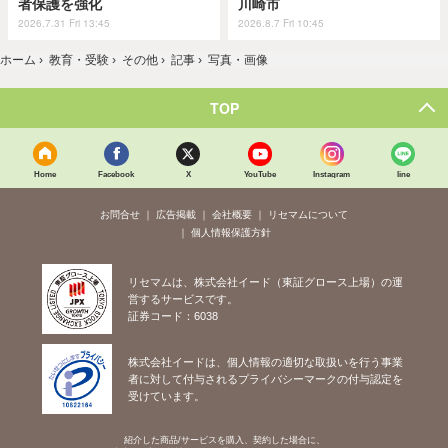
者保護を強化
川崎市
2026.7.31 Fri 13:45
2026.8.7 Fri 10:45
ホーム
›
教育・受験
›
その他
›
記事
›
写真・画像
TOP
Home
Facebook
X
YouTube
Instagram
line
お問合せ
広告掲載
会社概要
リセマムについて
個人情報保護方針
リセマムは、株式会社イード（東証グロース上場）の運
営するサービスです。
証券コード：6038
株式会社イードは、個人情報の適切な取扱いを行う事業
者に対して付与されるプライバシーマークの付与認定を
受けています。
紹介した商品/サービスを購入、契約した場合に、