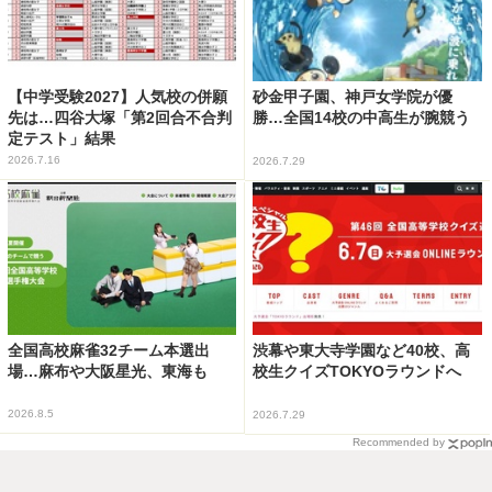
【中学受験2027】人気校の併願
砂金甲子園、神戸女学院が優
先は…四谷大塚「第2回合不合判
勝…全国14校の中高生が腕競う
定テスト」結果
2026.7.16
2026.7.29
全国高校麻雀32チーム本選出
渋幕や東大寺学園など40校、高
場…麻布や大阪星光、東海も
校生クイズTOKYOラウンドへ
2026.8.5
2026.7.29
Recommended by