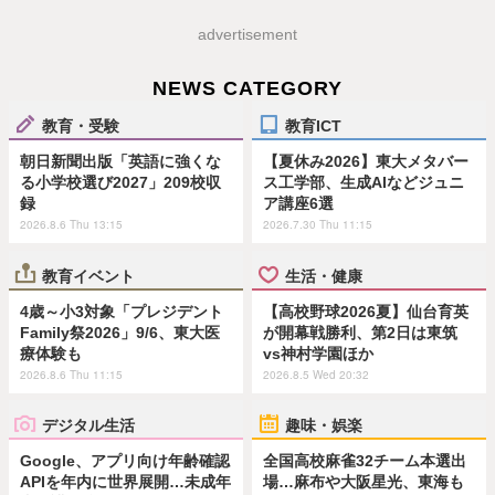
advertisement
NEWS CATEGORY
教育・受験
教育ICT
朝日新聞出版「英語に強くな
【夏休み2026】東大メタバー
る小学校選び2027」209校収
ス工学部、生成AIなどジュニ
録
ア講座6選
2026.8.6 Thu 13:15
2026.7.30 Thu 11:15
教育イベント
生活・健康
4歳～小3対象「プレジデント
【高校野球2026夏】仙台育英
Family祭2026」9/6、東大医
が開幕戦勝利、第2日は東筑
療体験も
vs神村学園ほか
2026.8.6 Thu 11:15
2026.8.5 Wed 20:32
デジタル生活
趣味・娯楽
Google、アプリ向け年齢確認
全国高校麻雀32チーム本選出
APIを年内に世界展開…未成年
場…麻布や大阪星光、東海も