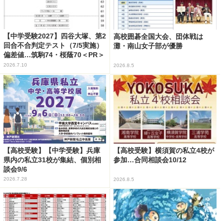
【中学受験2027】四谷大塚、第2
高校囲碁全国大会、団体戦は
回合不合判定テスト（7/5実施）
灘・南山女子部が優勝
偏差値…筑駒74・桜蔭70＜PR＞
2026.7.10
2026.8.5
【高校受験】【中学受験】兵庫
【高校受験】横須賀の私立4校が
県内の私立31校が集結、個別相
参加…合同相談会10/12
談会9/6
2026.7.28
2026.8.5