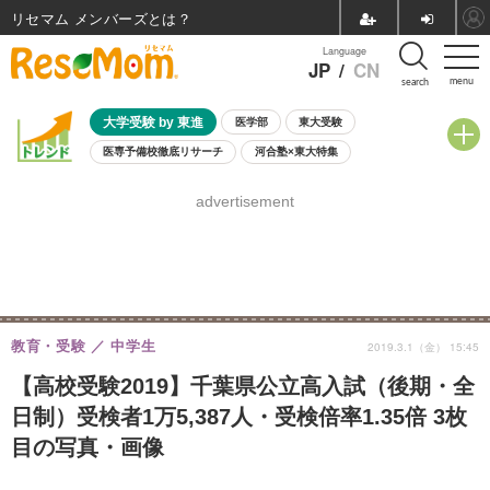
リセマム メンバーズ
Language
JP
/
CN
menu
search
大学受験 by 東進
医学部
東大受験
医専予備校徹底リサーチ
河合塾×東大特集
親子で考える大学選び
高校受験
中学受験
小学校受験
advertisement
共通テスト
夏休み
8月開催学校説明会・相談会
8月開催イベント・WS
全国公立高校 過去問
人気記事
自由研究教材（小学生向け）
自由研究教材（中学生向け）
ランキング
教育・受験
中学生
2019.3.1（金） 15:45
【高校受験2019】千葉県公立高入試（後期・全
日制）受検者1万5,387人・受検倍率1.35倍 3枚
目の写真・画像