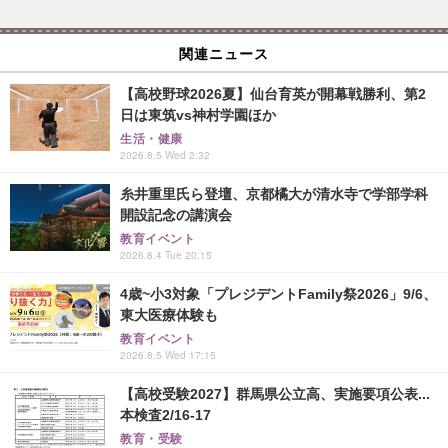
関連ニュース
【高校野球2026夏】仙台育英が開幕戦勝利、第2
日は東筑vs神村学園ほか
生活・健康
2026.8.5 Wed 2:32
糸井重里氏ら登壇、京都橘大が清水寺で学部学科
開設記念の講演会
教育イベント
2026.8.4 Tue 20:15
4歳~小3対象「プレジデントFamily祭2026」9/6、
東大医療体験も
教育イベント
2026.8.5 Wed 17:15
【高校受験2027】群馬県公立高、実施要項公表...
本検査2/16-17
教育・受験