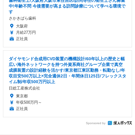
歯科衛生士/大阪府大阪市東住吉区/訪問専任の衛生士さん募集
中!年齢不問 今後需要が高まる訪問診療について学べる環境で
す
さかきばら歯科
大阪府
月給27万円
正社員
ダイヤモンド合成用CVD装置の機構設計/60年以上の歴史と幅
広い海外ネットワークを持つ外資系商社グループ企業で真空
成膜装置の設計経験を活かす/東京都江東区勤務・転勤なし/年
収目安500万以上×完全週休2日・年間休日125日/フレックスタ
イム制/年収500万円以上
日総工産株式会社
東京都
年収500万円～
正社員
Sponsored by