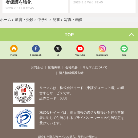
者保護を強化
2026.8.5 Wed 19:45
2026.7.31 Fri 13:45
ホーム
›
教育・受験
›
中学生
›
記事
›
写真・画像
TOP
Home
Facebook
X
YouTube
Instagram
line
お問合せ
広告掲載
会社概要
リセマムについて
個人情報保護方針
リセマムは、株式会社イード（東証グロース上場）の運
営するサービスです。
証券コード：6038
株式会社イードは、個人情報の適切な取扱いを行う事業
者に対して付与されるプライバシーマークの付与認定を
受けています。
紹介した商品/サービスを購入、契約した場合に、