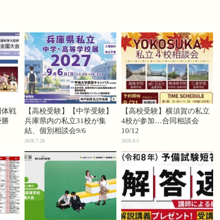
団体戦
【高校受験】【中学受験】
【高校受験】横須賀の私立
優勝
兵庫県内の私立31校が集
4校が参加…合同相談会
結、個別相談会9/6
10/12
2026.7.28
2026.8.5