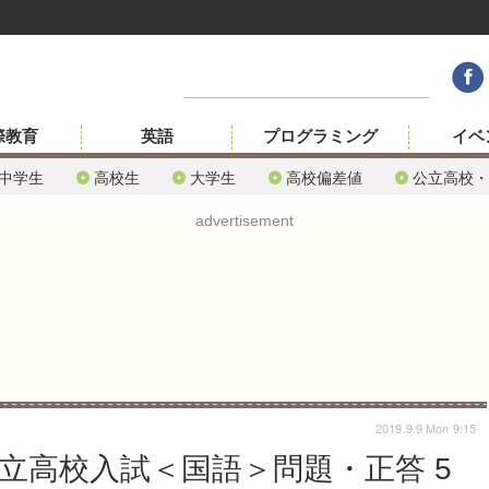
際教育
英語
プログラミング
イベ
中学生
高校生
大学生
高校偏差値
公立高校・
advertisement
2019.9.9 Mon 9:15
公立高校入試＜国語＞問題・正答 5