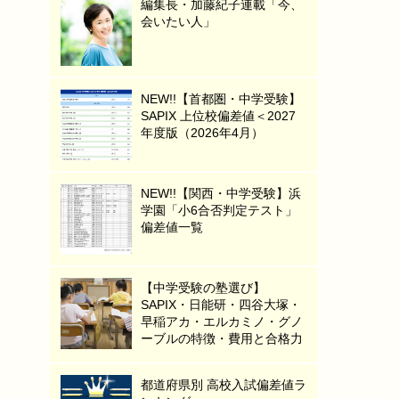
編集長・加藤紀子連載「今、
会いたい人」
NEW!!【首都圏・中学受験】
SAPIX 上位校偏差値＜2027
年度版（2026年4月）
NEW!!【関西・中学受験】浜
学園「小6合否判定テスト」
偏差値一覧
【中学受験の塾選び】
SAPIX・日能研・四谷大塚・
早稲アカ・エルカミノ・グノ
ーブルの特徴・費用と合格力
都道府県別 高校入試偏差値ラ