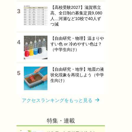
【高校受験2027】滋賀県立
高、全日制の募集定員9,080
人…河瀬など10校で40人ず
つ減
【自由研究・物理】温まりや
すい色 or 冷めやすい色は？
（中学生向け）
【自由研究・地学】地震の液
状化現象を再現しよう（中学
生向け）
アクセスランキングをもっと見る
特集・連載