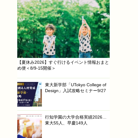
【夏休み2026】すぐ行けるイベント情報おまと
め便＜8/9-15開催＞
東大新学部「UTokyo College of
Design」入試攻略セミナー9/27
行知学園の大学合格実績2026…
東大55人、早慶149人