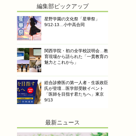
編集部ピックアップ
星野学園の文化祭「星華祭」
9/12-13…小中高合同
関西学院・初の全学校説明会…教
育現場から語られた「一貫教育の
魅力とこれから」
総合診療医の第一人者・生坂政臣
氏が登壇…医学部受験イベント
「医師を目指す君たちへ」東京
9/13
最新ニュース