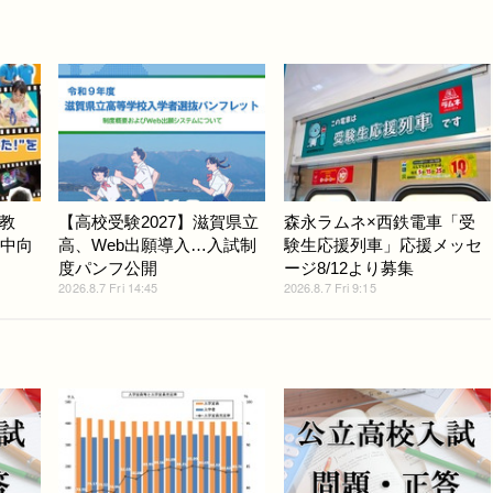
教
【高校受験2027】滋賀県立
森永ラムネ×西鉄電車「受
小中向
高、Web出願導入…入試制
験生応援列車」応援メッセ
度パンフ公開
ージ8/12より募集
2026.8.7 Fri 14:45
2026.8.7 Fri 9:15