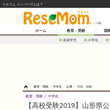
リセマム メンバーズ
ホーム
教育・受験
国
未就学児
小学生
ホーム
›
教育・受験
›
中学生
›
記事
›
写真・画像
教育・受験
中学生
【高校受験2019】山形県