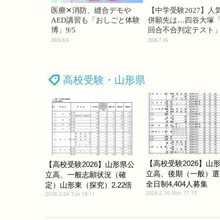
医療✕消防、縫合デモや
【中学受験2027】人
AED講習も「おしごと体験
併願先は…四谷大塚「
博」9/5
回合不合判定テスト
2026.8.6
2026.7.16
高校受験・山形県
【高校受験2026】山
【高校受験2026】山形県公
立高、後期（一般）選
立高、一般志願状況（確
全日制4,404人募集
定）山形東（探究）2.22倍
2026.2.16 Mon 17:15
2026.2.24 Tue 18:11