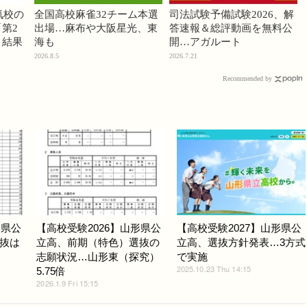
気校の
全国高校麻雀32チーム本選
司法試験予備試験2026、解
第2
出場…麻布や大阪星光、東
答速報＆総評動画を無料公
」結果
海も
開…アガルート
2026.8.5
2026.7.21
Recommended by
形県公
【高校受験2026】山形県公
【高校受験2027】山形県公
抜は
立高、前期（特色）選抜の
立高、選抜方針発表…3方式
志願状況…山形東（探究）
で実施
2025.10.23 Thu 14:15
5.75倍
2026.1.9 Fri 15:15