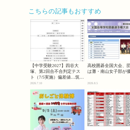
こちらの記事もおすすめ
【中学受験2027】四谷大
高校囲碁全国大会、
塚、第2回合不合判定テス
は灘・南山女子部が
ト（7/5実施）偏差値…筑駒
74・桜蔭70＜PR＞
2026.7.10
2026.8.5