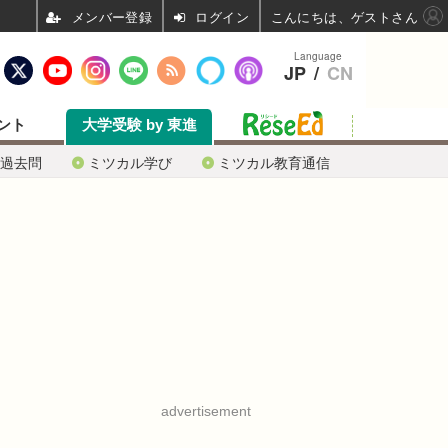
ログイン
こんにちは、ゲストさん
Language
JP
/
CN
ント
大学受験 by 東進
過去問
ミツカル学び
ミツカル教育通信
advertisement