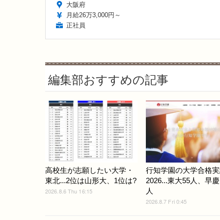
大阪府
月給26万3,000円～
正社員
編集部おすすめの記事
高校生が志願したい大学・
行知学園の大学合格実
東北...2位は山形大、1位は?
2026...東大55人、早慶
人
2026.8.6 Thu 16:15
2026.8.7 Fri 0:45