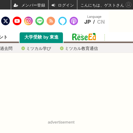
ログイン
こんにちは、ゲストさん
Language
JP
/
CN
ント
大学受験 by 東進
過去問
ミツカル学び
ミツカル教育通信
advertisement