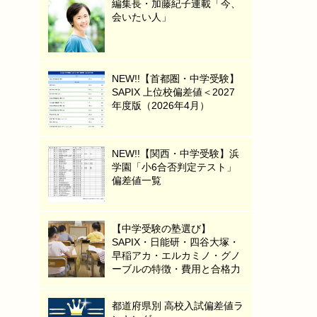
編集長・加藤紀子連載「今、
会いたい人」
NEW!!【首都圏・中学受験】
SAPIX 上位校偏差値＜2027
年度版（2026年4月）
NEW!!【関西・中学受験】浜
学園「小6合否判定テスト」
偏差値一覧
【中学受験の塾選び】
SAPIX・日能研・四谷大塚・
早稲アカ・エルカミノ・グノ
ーブルの特徴・費用と合格力
都道府県別 高校入試偏差値ラ