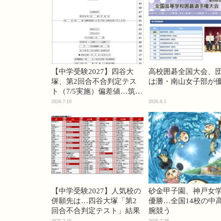
【中学受験2027】四谷大
高校囲碁全国大会、
塚、第2回合不合判定テス
は灘・南山女子部が
ト（7/5実施）偏差値…筑駒
74・桜蔭70＜PR＞
2026.7.10
2026.8.5
【中学受験2027】人気校の
砂金甲子園、神戸女
併願先は…四谷大塚「第2
優勝…全国14校の中
回合不合判定テスト」結果
腕競う
2026.7.16
2026.7.29