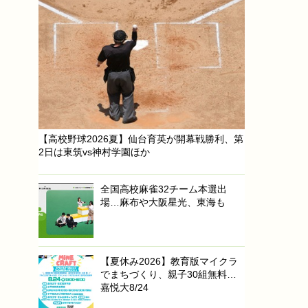
【高校野球2026夏】仙台育英が開幕戦勝利、第
2日は東筑vs神村学園ほか
全国高校麻雀32チーム本選出
場…麻布や大阪星光、東海も
【夏休み2026】教育版マイクラ
でまちづくり、親子30組無料…
嘉悦大8/24