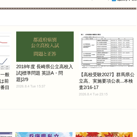
2018年度 長崎県公立高校入
試[標準問題 英語A・問
大一般
【高校受験2027】群馬県公
題]2/9
は前
立高、実施要項公表...本検
2026.8.4 Tue 15:37
で2番目
査2/16-17
2026.8.4 Tue 23:15