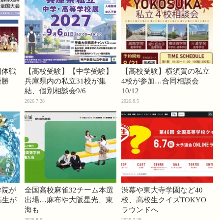
団体戦
【高校受験】【中学受験】
【高校受験】横須賀の私立
優勝
兵庫県内の私立31校が集
4校が参加…合同相談会
結、個別相談会9/6
10/12
2026.7.28
2026.8.5
学院が
全国高校麻雀32チーム本選
渋幕や東大寺学園など40
高生が
出場…麻布や大阪星光、東
校、高校生クイズTOKYO
海も
ラウンドへ
2026.8.5
2026.7.29