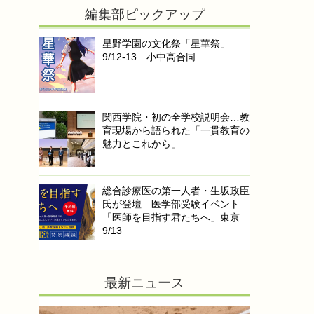
編集部ピックアップ
星野学園の文化祭「星華祭」
9/12-13…小中高合同
関西学院・初の全学校説明会…教
育現場から語られた「一貫教育の
魅力とこれから」
総合診療医の第一人者・生坂政臣
氏が登壇…医学部受験イベント
「医師を目指す君たちへ」東京
9/13
最新ニュース