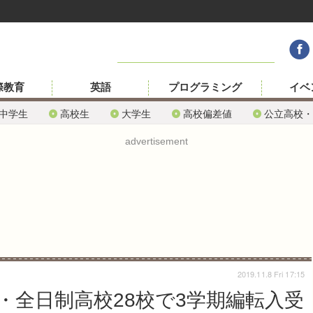
際教育
英語
プログラミング
イベ
中学生
高校生
大学生
高校偏差値
公立高校・
advertisement
2019.11.8 Fri 17:15
・全日制高校28校で3学期編転入受