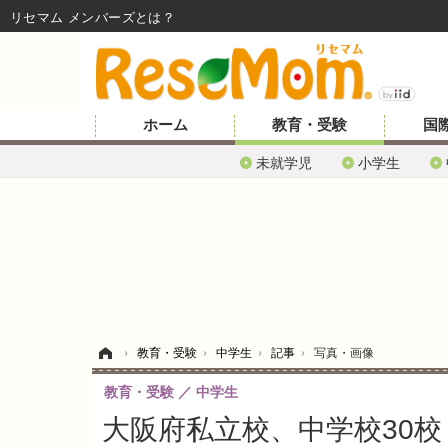
リセマム メンバーズ
ホーム
教育・受験
国
未就学児
小学生
ホーム
›
教育・受験
›
中学生
›
記事
›
写真・画像
教育・受験
中学生
大阪府私立校、中学校30校