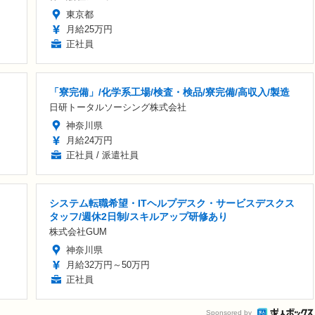
東京都
月給25万円
正社員
「寮完備」/化学系工場/検査・検品/寮完備/高収入/製造
日研トータルソーシング株式会社
神奈川県
月給24万円
正社員 / 派遣社員
システム転職希望・ITヘルプデスク・サービスデスクス
タッフ/週休2日制/スキルアップ研修あり
株式会社GUM
神奈川県
月給32万円～50万円
正社員
Sponsored by