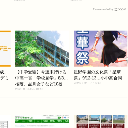
Recommended by
成、
【中学受験】今週末行ける
星野学園の文化祭「星華
ンデミ
中高一貫「学校見学」8/8…
祭」9/12-13…小中高合同
2026.7.31 Fri 16:45
桜蔭、品川女子など10校
2026.8.3 Mon 10:15