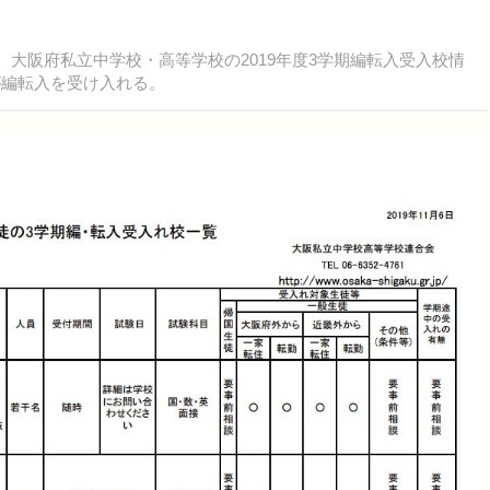
、大阪府私立中学校・高等学校の2019年度3学期編転入受入校情
が編転入を受け入れる。