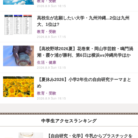
教育・受験
2026.8.9 Sun 18:15
高校生が志願したい大学・九州沖縄...2位は九州
大、1位は?
教育・受験
2026.8.9 Sun 17:15
【高校野球2026夏】花巻東・岡山学芸館・鳴門渦
潮・霞ケ浦が勝利、第6日は横浜vs沖縄尚学ほか
生活・健康
2026.8.9 Sun 13:15
【夏休み2026】小学2年生の自由研究テーマまと
め
教育・受験
2026.8.9 Sun 19:15
中学生アクセスランキング
【自由研究・化学】牛乳からプラスチックを