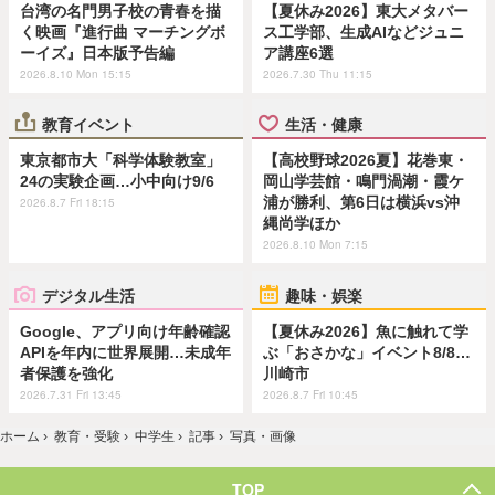
台湾の名門男子校の青春を描
【夏休み2026】東大メタバー
く映画『進行曲 マーチングボ
ス工学部、生成AIなどジュニ
ーイズ』日本版予告編
ア講座6選
2026.8.10 Mon 15:15
2026.7.30 Thu 11:15
教育イベント
生活・健康
東京都市大「科学体験教室」
【高校野球2026夏】花巻東・
24の実験企画…小中向け9/6
岡山学芸館・鳴門渦潮・霞ケ
浦が勝利、第6日は横浜vs沖
2026.8.7 Fri 18:15
縄尚学ほか
2026.8.10 Mon 7:15
デジタル生活
趣味・娯楽
Google、アプリ向け年齢確認
【夏休み2026】魚に触れて学
APIを年内に世界展開…未成年
ぶ「おさかな」イベント8/8…
者保護を強化
川崎市
2026.7.31 Fri 13:45
2026.8.7 Fri 10:45
ホーム
›
教育・受験
›
中学生
›
記事
›
写真・画像
TOP