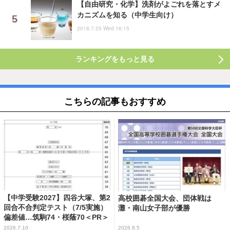
【自由研究・化学】洗剤がよごれを落とすメ
カニズムを知る（中学生向け）
2018.7.25 Wed 16:15
ランキングをもっと見る
こちらの記事もおすすめ
【中学受験2027】四谷大塚、第2
高校囲碁全国大会、団体戦は
回合不合判定テスト（7/5実施）
灘・南山女子部が優勝
偏差値…筑駒74・桜蔭70＜PR＞
2026.7.10
2026.8.5