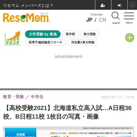
リセマム メンバーズ
Language
JP
/
CN
menu
search
大学受験 by 東進
医学部
東大受験
医専予備校徹底リサーチ
河合塾×東大特集
親子で考える大学選び
高校受験
中学受験
小学校受験
advertisement
共通テスト
夏休み
8月開催学校説明会・相談会
8月開催イベント・WS
全国公立高校 過去問
人気記事
自由研究教材（小学生向け）
自由研究教材（中学生向け）
ランキング
教育・受験
中学生
2020.3.24（火） 13:45
【高校受験2021】北海道私立高入試…A日程36
校、B日程11校 1枚目の写真・画像