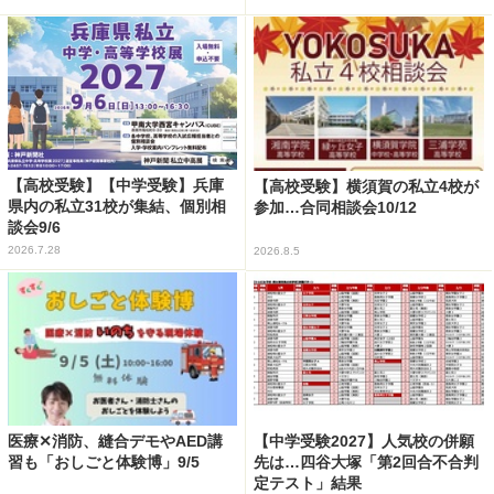
【高校受験】【中学受験】兵庫
【高校受験】横須賀の私立4校が
県内の私立31校が集結、個別相
参加…合同相談会10/12
談会9/6
2026.7.28
2026.8.5
医療✕消防、縫合デモやAED講
【中学受験2027】人気校の併願
習も「おしごと体験博」9/5
先は…四谷大塚「第2回合不合判
定テスト」結果