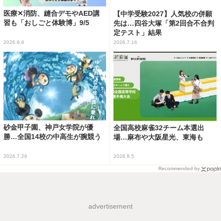
医療✕消防、縫合デモやAED講
【中学受験2027】人気校の併願
習も「おしごと体験博」9/5
先は…四谷大塚「第2回合不合判
定テスト」結果
2026.8.6
2026.7.16
砂金甲子園、神戸女学院が優
全国高校麻雀32チーム本選出
勝…全国14校の中高生が腕競う
場…麻布や大阪星光、東海も
2026.7.29
2026.8.5
Recommended by
advertisement