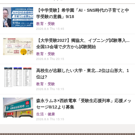
【中学受験】希学園「AI・SNS時代の子育てと中
学受験の意義」9/18
教育・受験
2026.8.6 Thu 15:45
【大学受験2027】獨協大、イブニング試験導入...
全国13会場で夕方から試験開始
教育・受験
2026.8.6 Thu 20:15
高校生が志願したい大学・東北...2位は山形大、1
位は?
教育・受験
2026.8.6 Thu 16:15
森永ラムネ×西鉄電車「受験生応援列車」応援メッ
セージ8/12より募集
生活・健康
2026.8.6 Thu 15:15