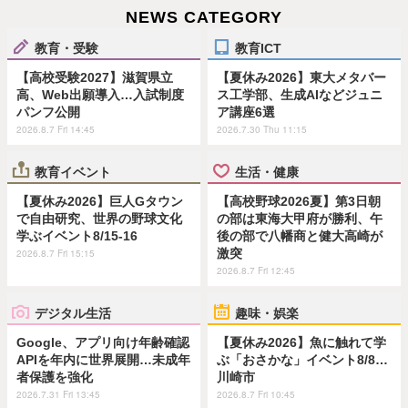
NEWS CATEGORY
教育・受験
教育ICT
【高校受験2027】滋賀県立
【夏休み2026】東大メタバー
高、Web出願導入…入試制度
ス工学部、生成AIなどジュニ
パンフ公開
ア講座6選
2026.8.7 Fri 14:45
2026.7.30 Thu 11:15
教育イベント
生活・健康
【夏休み2026】巨人Gタウン
【高校野球2026夏】第3日朝
で自由研究、世界の野球文化
の部は東海大甲府が勝利、午
学ぶイベント8/15-16
後の部で八幡商と健大高崎が
激突
2026.8.7 Fri 15:15
2026.8.7 Fri 12:45
デジタル生活
趣味・娯楽
Google、アプリ向け年齢確認
【夏休み2026】魚に触れて学
APIを年内に世界展開…未成年
ぶ「おさかな」イベント8/8…
者保護を強化
川崎市
2026.7.31 Fri 13:45
2026.8.7 Fri 10:45