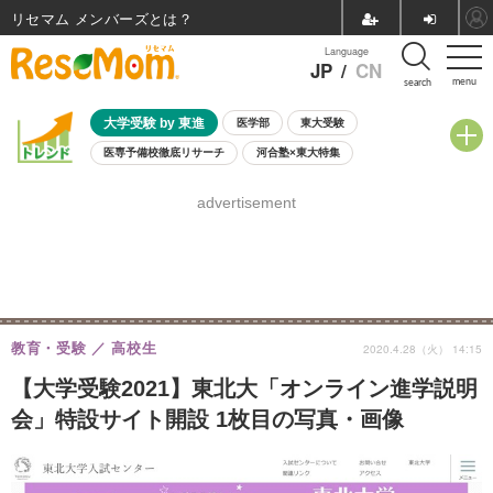
リセマム メンバーズ
Language
JP
/
CN
menu
search
大学受験 by 東進
医学部
東大受験
医専予備校徹底リサーチ
河合塾×東大特集
親子で考える大学選び
高校受験
中学受験
小学校受験
advertisement
共通テスト
夏休み
8月開催学校説明会・相談会
8月開催イベント・WS
全国公立高校 過去問
人気記事
自由研究教材（小学生向け）
自由研究教材（中学生向け）
ランキング
教育・受験
高校生
2020.4.28（火） 14:15
【大学受験2021】東北大「オンライン進学説明
会」特設サイト開設 1枚目の写真・画像