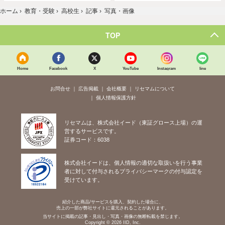
ホーム
›
教育・受験
›
高校生
›
記事
›
写真・画像
TOP
Home
Facebook
X
YouTube
Instagram
line
お問合せ
広告掲載
会社概要
リセマムについて
個人情報保護方針
リセマムは、株式会社イード（東証グロース上場）の運
営するサービスです。
証券コード：6038
株式会社イードは、個人情報の適切な取扱いを行う事業
者に対して付与されるプライバシーマークの付与認定を
受けています。
紹介した商品/サービスを購入、契約した場合に、
売上の一部が弊社サイトに還元されることがあります。
当サイトに掲載の記事・見出し・写真・画像の無断転載を禁じます。
Copyright © 2026 IID, Inc.