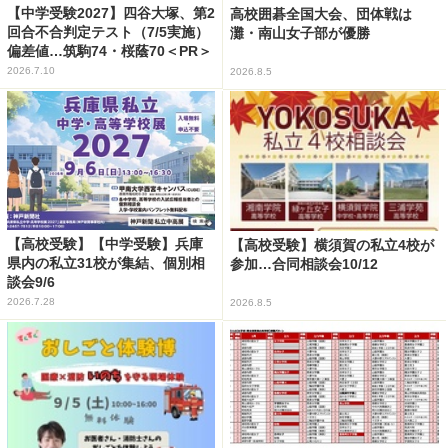
【中学受験2027】四谷大塚、第2
高校囲碁全国大会、団体戦は
回合不合判定テスト（7/5実施）
灘・南山女子部が優勝
偏差値…筑駒74・桜蔭70＜PR＞
2026.7.10
2026.8.5
【高校受験】【中学受験】兵庫
【高校受験】横須賀の私立4校が
県内の私立31校が集結、個別相
参加…合同相談会10/12
談会9/6
2026.7.28
2026.8.5