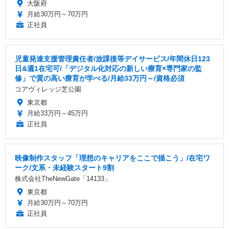
大阪府
月給30万円～70万円
正社員
児童発達支援管理責任者/放課後等デイサービス/年間休日123
日&週1在宅可/「デジタル化対応の新しい療育×専門家の監
修」で質の高い療育が学べる/月給33万円～/資格必須
コアヴィレッジ芝公園
東京都
月給33万円～45万円
正社員
映像制作スタッフ「理想のキャリアをここで描こう」/在宅ワ
ーク/文系・未経験スタート9割
株式会社TheNewGate「14133」
東京都
月給30万円～70万円
正社員