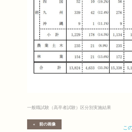
一般職試験（高卒者試験）区分別実施結果
前の画像
こ