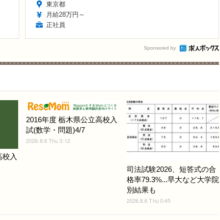
東京都
月給28万円～
正社員
Sponsored by
2016年度 栃木県公立高校入
試(数学・問題)4/7
2026.8.6 Thu 3:12
高校入
司法試験2026、短答式の合
格率79.3%...早大など大学院
別結果も
2026.8.6 Thu 0:45