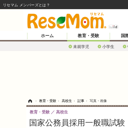
リセマム メンバーズ
ホーム
教育・受験
国
未就学児
小学生
ホーム
›
教育・受験
›
高校生
›
記事
›
写真・画像
教育・受験
高校生
国家公務員採用一般職試験（