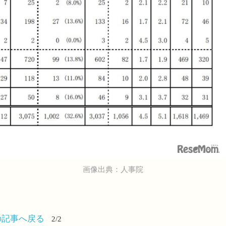
画像出典：人事院
の記事へ戻る
2/2