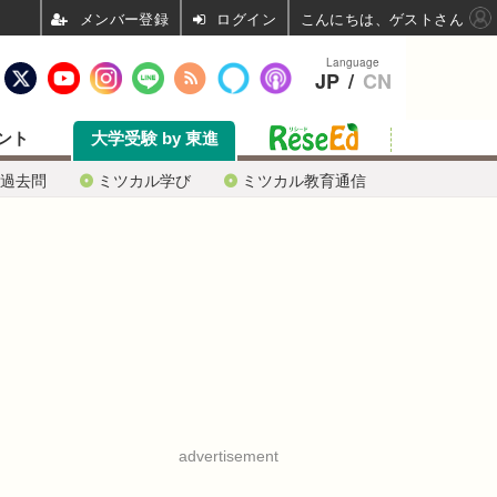
ログイン
こんにちは、ゲストさん
Language
JP
/
CN
ント
大学受験 by 東進
過去問
ミツカル学び
ミツカル教育通信
advertisement