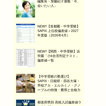
編集長・加藤紀子連載「今、
会いたい人」
NEW!!【首都圏・中学受験】
SAPIX 上位校偏差値＜2027
年度版（2026年4月）
NEW!!【関西・中学受験】浜
学園「小6合否判定テスト」
偏差値一覧
【中学受験の塾選び】
SAPIX・日能研・四谷大塚・
早稲アカ・エルカミノ・グノ
ーブルの特徴・費用と合格力
都道府県別 高校入試偏差値ラ