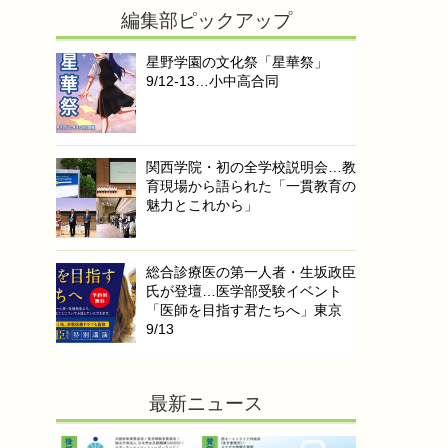
編集部ピックアップ
星野学園の文化祭「星華祭」
9/12-13…小中高合同
関西学院・初の全学校説明会…教
育現場から語られた「一貫教育の
魅力とこれから」
総合診療医の第一人者・生坂政臣
氏が登壇…医学部受験イベント
「医師を目指す君たちへ」東京
9/13
最新ニュース