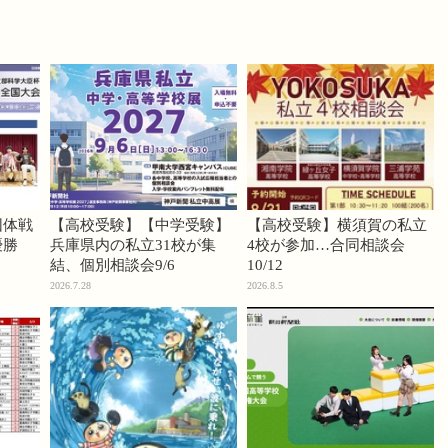
団体戦
【高校受験】【中学受験】
【高校受験】横須賀の私立
優勝
兵庫県内の私立31校が集
4校が参加…合同相談会
結、個別相談会9/6
10/12
2026.7.28
2026.8.5