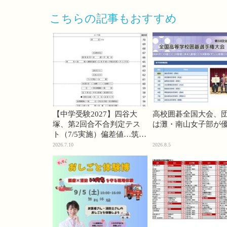
こちらの記事もおすすめ
【中学受験2027】四谷大
高校囲碁全国大会、
塚、第2回合不合判定テス
は灘・南山女子部が
ト（7/5実施）偏差値…筑駒
74・桜蔭70＜PR＞
2026.7.10
2026.8.5