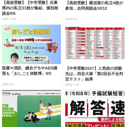
【高校受験】【中学受験】兵庫
【高校受験】横須賀の私立4校が
県内の私立31校が集結、個別相
参加…合同相談会10/12
談会9/6
2026.7.28
2026.8.5
医療✕消防、縫合デモやAED講
【中学受験2027】人気校の併願
習も「おしごと体験博」9/5
先は…四谷大塚「第2回合不合判
定テスト」結果
2026.8.6
2026.7.16