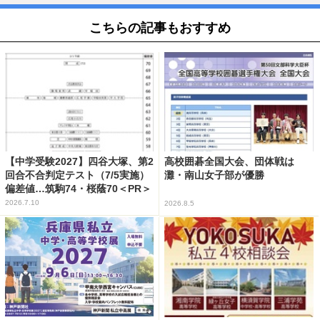
こちらの記事もおすすめ
【中学受験2027】四谷大塚、第2
高校囲碁全国大会、団体戦は
回合不合判定テスト（7/5実施）
灘・南山女子部が優勝
偏差値…筑駒74・桜蔭70＜PR＞
2026.7.10
2026.8.5