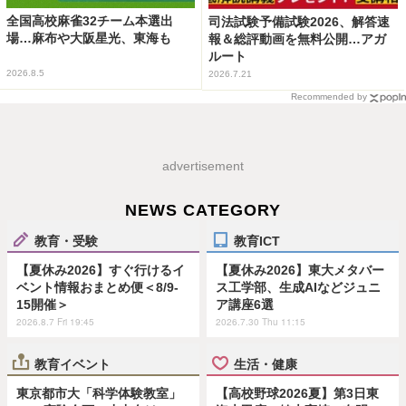
全国高校麻雀32チーム本選出
司法試験予備試験2026、解答速
場…麻布や大阪星光、東海も
報＆総評動画を無料公開…アガ
ルート
2026.8.5
2026.7.21
Recommended by
advertisement
NEWS CATEGORY
教育・受験
教育ICT
【夏休み2026】すぐ行けるイ
【夏休み2026】東大メタバー
ベント情報おまとめ便＜8/9-
ス工学部、生成AIなどジュニ
15開催＞
ア講座6選
2026.8.7 Fri 19:45
2026.7.30 Thu 11:15
教育イベント
生活・健康
東京都市大「科学体験教室」
【高校野球2026夏】第3日東