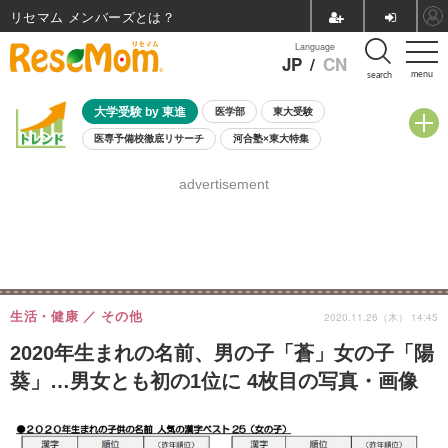
リセマム メンバーズ
Language
JP
/
CN
menu
search
大学受験 by 東進
医学部
東大受験
医専予備校徹底リサーチ
河合塾×東大特集
親子で考える大学選び
高校受験
中学受験
小学校受験
advertisement
共通テスト
夏休み
8月開催学校説明会・相談会
8月開催イベント・WS
全国公立高校 過去問
人気記事
自由研究教材（小学生向け）
自由研究教材（中学生向け）
ランキング
生活・健康
その他
2020.11.26（木） 14:45
2020年生まれの名前、男の子「蒼」女の子「陽
葵」…男女とも初の1位に 4枚目の写真・画像