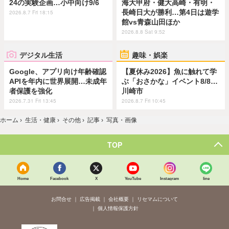
24の実験企画…小中向け9/6
海大甲府・健大高崎・有明・
長崎日大が勝利…第4日は遊学
2026.8.7 Fri 18:15
館vs青森山田ほか
2026.8.8 Sat 9:52
デジタル生活
趣味・娯楽
Google、アプリ向け年齢確認
【夏休み2026】魚に触れて学
APIを年内に世界展開…未成年
ぶ「おさかな」イベント8/8…
者保護を強化
川崎市
2026.7.31 Fri 13:45
2026.8.7 Fri 10:45
ホーム
›
生活・健康
›
その他
›
記事
›
写真・画像
TOP
Home
Facebook
X
YouTube
Instagram
line
お問合せ
広告掲載
会社概要
リセマムについて
個人情報保護方針