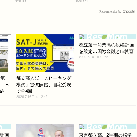
2026.8.5
2026.7.21
Recommended by
都立第一商業高の改編計画
を策定…国際金融とIB教育
2026.7.10 Fri 12:45
立第一
都立高入試「スピーキング
…IB
模試」提供開始、自宅受験
施
で全4回
2026.7.16 Thu 12:45
計画
東京都立高、2学期の転学・