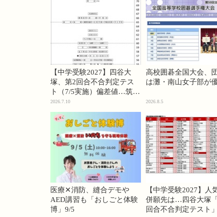
【中学受験2027】四谷大
高校囲碁全国大会、
塚、第2回合不合判定テス
は灘・南山女子部が
ト（7/5実施）偏差値…筑駒
74・桜蔭70＜PR＞
2026.7.10
2026.8.5
医療✕消防、縫合デモや
【中学受験2027】人
AED講習も「おしごと体験
併願先は…四谷大塚「
博」9/5
回合不合判定テスト