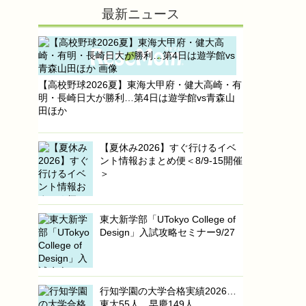
最新ニュース
【高校野球2026夏】東海大甲府・健大高崎・有
明・長崎日大が勝利…第4日は遊学館vs青森山
田ほか
【夏休み2026】すぐ行けるイベ
ント情報おまとめ便＜8/9-15開催
＞
東大新学部「UTokyo College of
Design」入試攻略セミナー9/27
行知学園の大学合格実績2026…
東大55人、早慶149人