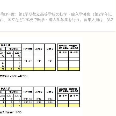
（令和3年度）第1学期都立高等学校の転学・編入学募集（第2学年以
西、国立など170校で転学・編入学募集を行う。募集人員は、第2