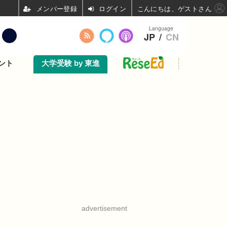
ログイン
こんにちは、ゲストさん
Language
JP
/
CN
ント
大学受験 by 東進
advertisement