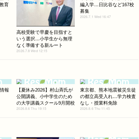
B教育
編入学…日比谷など167校
募集
2026.7.1 Wed 16:47
高校受験で早慶を目指すと
いう選択…小学生から無理
なく準備する新ルート
2026.7.8 Wed 12:15
情報
【夏休み2026】村山斉氏が
東京都、熊本地震被災生徒
公開講義、小中学生のため
の都立高受入れ…学力検査
の大学講義スクール9月開校
なし・授業料免除
2026.8.6 Thu 19:15
2026.8.6 Thu 11:45