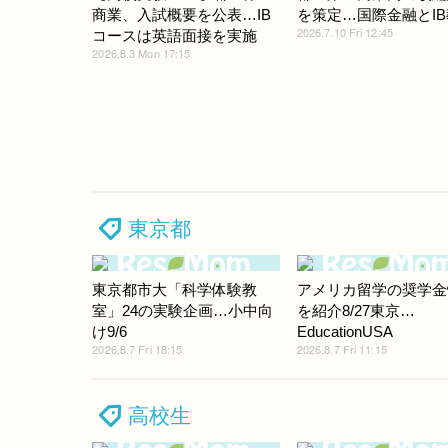
商業、入試概要を公表…IB
を策定…国際金融とI
2026.7.10 Fri 12:45
コースは英語面接を実施
2026.8.3 Mon 17:15
東京都
東京都市大「科学体験教
アメリカ留学の奨学金
室」24の実験企画…小中向
を紹介8/27東京…
け9/6
EducationUSA
2026.8.7 Fri 18:15
2026.8.7 Fri 11:15
高校生