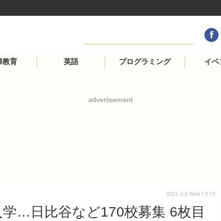
際教育
英語
プログラミング
イベ
advertisement
2021.3.3 Wed 13:15
学…日比谷など170校募集 6枚目