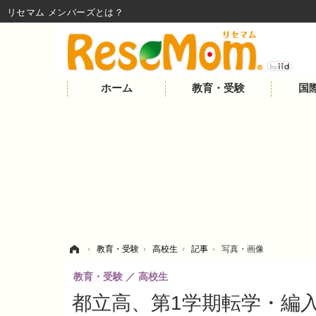
リセマム メンバーズ
ホーム
教育・受験
国
ホーム
›
教育・受験
›
高校生
›
記事
›
写真・画像
教育・受験
高校生
都立高、第1学期転学・編入