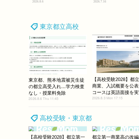
2026.8.6
2026.7.16
東京都立高校
【高校受験2028】都
東京都、熊本地震被災生徒
商業、入試概要を公表
の都立高受入れ…学力検査
コースは英語面接を実
なし・授業料免除
2026.8.3 Mon 17:15
2026.8.6 Thu 11:45
高校受験・東京都
【高校受験2028】都立第一
都立第一商業高の改編