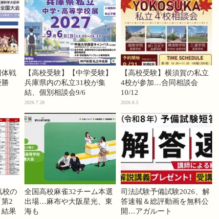
団体戦
【高校受験】【中学受験】
【高校受験】横須賀の私立
優勝
兵庫県内の私立31校が集
4校が参加…合同相談会
結、個別相談会9/6
10/12
2026.7.28
2026.8.5
気校の
全国高校麻雀32チーム本選
司法試験予備試験2026、解
第2
出場…麻布や大阪星光、東
答速報＆総評動画を無料公
」結果
海も
開…アガルート