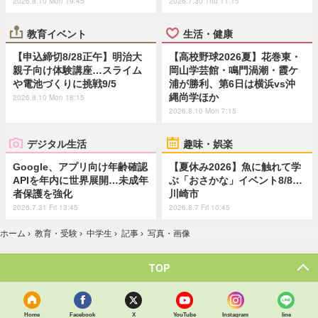
2026.8.10 Mon 19:45
2026.7.30 Thu 11:15
教育イベント
生活・健康
【申込締切8/28正午】明治大
【高校野球2026夏】花巻東・
親子向け体験講座…スライム
岡山学芸館・鳴門渦潮・霞ケ
や電池づくりに挑戦9/5
浦が勝利、第6日は横浜vs沖
縄尚学ほか
2026.8.10 Mon 18:15
2026.8.10 Mon 7:15
デジタル生活
趣味・娯楽
Google、アプリ向け年齢確認
【夏休み2026】魚に触れて学
APIを年内に世界展開…未成年
ぶ「おさかな」イベント8/8…
者保護を強化
川崎市
2026.7.31 Fri 13:45
2026.8.7 Fri 10:45
ホーム
›
教育・受験
›
中学生
›
記事
›
写真・画像
TOP
Home
Facebook
X
YouTube
Instagram
line