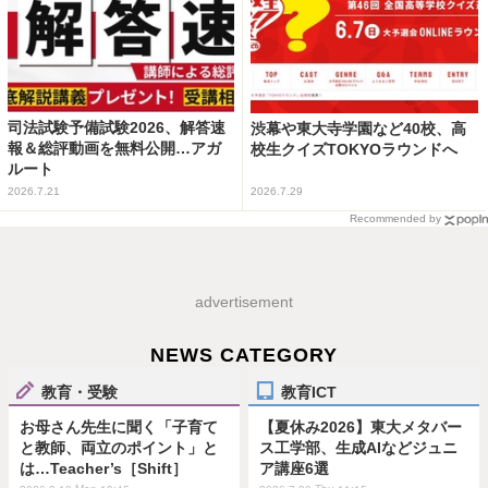
司法試験予備試験2026、解答速
渋幕や東大寺学園など40校、高
報＆総評動画を無料公開…アガ
校生クイズTOKYOラウンドへ
ルート
2026.7.21
2026.7.29
Recommended by
advertisement
NEWS CATEGORY
教育・受験
教育ICT
お母さん先生に聞く「子育て
【夏休み2026】東大メタバー
と教師、両立のポイント」と
ス工学部、生成AIなどジュニ
は…Teacher’s［Shift］
ア講座6選