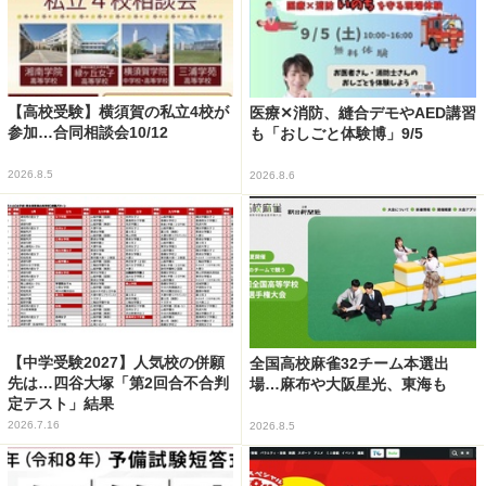
【高校受験】横須賀の私立4校が
医療✕消防、縫合デモやAED講習
参加…合同相談会10/12
も「おしごと体験博」9/5
2026.8.5
2026.8.6
【中学受験2027】人気校の併願
全国高校麻雀32チーム本選出
先は…四谷大塚「第2回合不合判
場…麻布や大阪星光、東海も
定テスト」結果
2026.7.16
2026.8.5