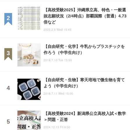
【高校受験2025】沖縄県立高、特色・一般選
抜志願状況（2/4時点）那覇国際（普通）4.73
倍など
2025.2.5 Wed 15:45
【自由研究・化学】牛乳からプラスチックを
作ろう（中学生向け）
2018.7.10 Tue 15:00
【自由研究・生物】寒天培地で微生物を育て
よう（中学生向け）
2018.7.11 Wed 15:00
【高校受験2024】新潟県公立高校入試＜数学
＞問題・正答
2024.12.13 Fri 9:00