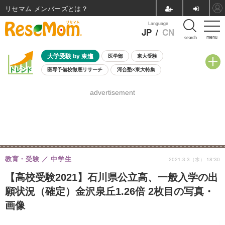
リセマム メンバーズ
Language
JP
/
CN
menu
search
大学受験 by 東進
医学部
東大受験
医専予備校徹底リサーチ
河合塾×東大特集
親子で考える大学選び
高校受験
中学受験
小学校受験
advertisement
共通テスト
夏休み
8月開催学校説明会・相談会
8月開催イベント・WS
全国公立高校 過去問
人気記事
自由研究教材（小学生向け）
自由研究教材（中学生向け）
ランキング
教育・受験
中学生
2021.3.3（水） 18:30
【高校受験2021】石川県公立高、一般入学の出
願状況（確定）金沢泉丘1.26倍 2枚目の写真・
画像