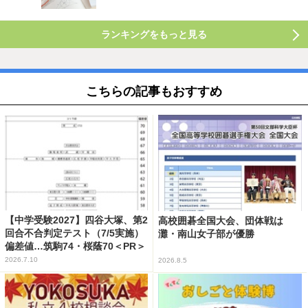
ランキングをもっと見る
こちらの記事もおすすめ
【中学受験2027】四谷大塚、第2
高校囲碁全国大会、団体戦は
回合不合判定テスト（7/5実施）
灘・南山女子部が優勝
偏差値…筑駒74・桜蔭70＜PR＞
2026.7.10
2026.8.5