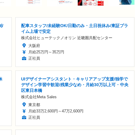
/
配車スタッフ/未経験OK/日勤のみ・土日祝休み/東証プラ
イム上場で安定
株式会社ヒューテックノオリン 近畿圏共配センター
大阪府
月給25万円～35万円
正社員
休
UIデザイナーアシスタント・キャリアアップ支援/独学で
デザイン学習中歓迎/残業少なめ・月給30万以上可・中央
区東日本橋
株式会社Meta Sales
東京都
月給33万2,600円～47万2,600円
正社員