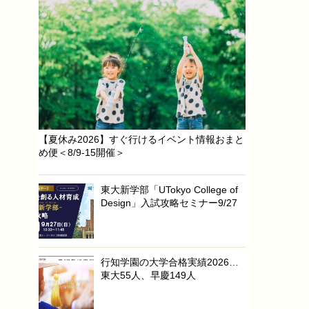
【夏休み2026】すぐ行けるイベント情報おまと
め便＜8/9-15開催＞
東大新学部「UTokyo College of
Design」入試攻略セミナー9/27
行知学園の大学合格実績2026…
東大55人、早慶149人