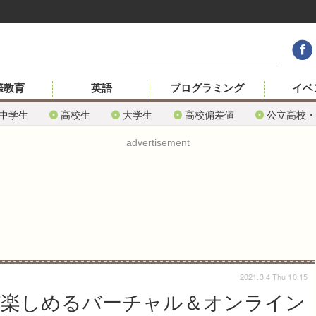
際教育
英語
プログラミング
イベ
中学生
高校生
大学生
高校偏差値
公立高校・
advertisement
2021.3.4 Thu 10:15
学び楽しめるバーチャル＆オンライン