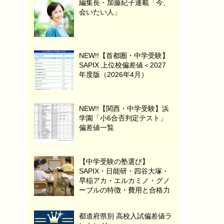
編集長・加藤紀子連載「今、
会いたい人」
NEW!!【首都圏・中学受験】
SAPIX 上位校偏差値＜2027
年度版（2026年4月）
NEW!!【関西・中学受験】浜
学園「小6合否判定テスト」
偏差値一覧
【中学受験の塾選び】
SAPIX・日能研・四谷大塚・
早稲アカ・エルカミノ・グノ
ーブルの特徴・費用と合格力
都道府県別 高校入試偏差値ラ