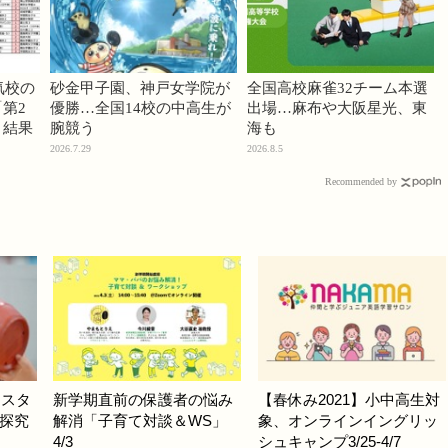
気校の
砂金甲子園、神戸女学院が
全国高校麻雀32チーム本選
第2
優勝…全国14校の中高生が
出場…麻布や大阪星光、東
」結果
腕競う
海も
2026.7.29
2026.8.5
Recommended by
タスタ
新学期直前の保護者の悩み
【春休み2021】小中高生対
探究
解消「子育て対談＆WS」
象、オンラインイングリッ
4/3
シュキャンプ3/25-4/7