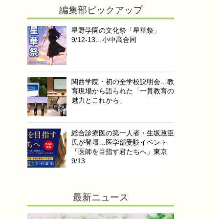
編集部ピックアップ
星野学園の文化祭「星華祭」
9/12-13…小中高合同
関西学院・初の全学校説明会…教
育現場から語られた「一貫教育の
魅力とこれから」
総合診療医の第一人者・生坂政臣
氏が登壇…医学部受験イベント
「医師を目指す君たちへ」東京
9/13
最新ニュース