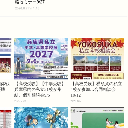
略セミナー9/27
2026.8.7 Fri 1:15
団体戦
【高校受験】【中学受験】
【高校受験】横須賀の私立
優勝
兵庫県内の私立31校が集
4校が参加…合同相談会
結、個別相談会9/6
10/12
2026.7.28
2026.8.5