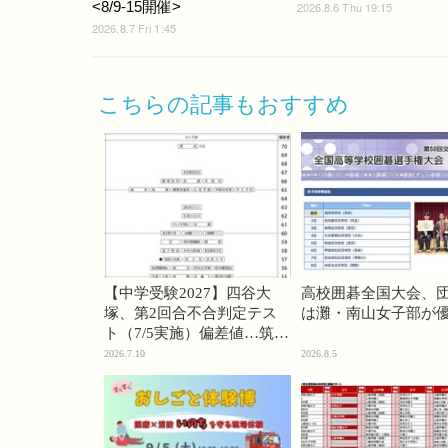
<8/9-15開催>
2026.8.6 Thu 19:15
2026.8.7 Fri 1:45
こちらの記事もおすすめ
【中学受験2027】四谷大
高校囲碁全国大会、
塚、第2回合不合判定テス
は灘・南山女子部が
ト（7/5実施）偏差値…筑駒
74・桜蔭70＜PR＞
2026.7.10
2026.8.5