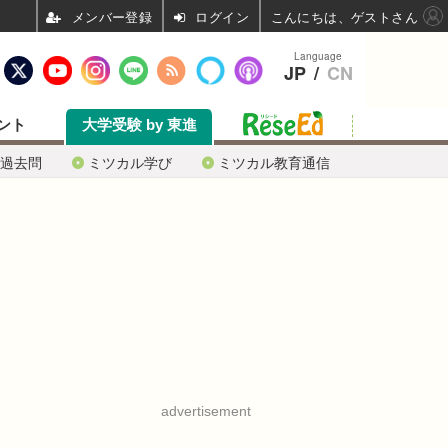
ログイン
こんにちは、ゲストさん
Language
JP
/
CN
ント
大学受験 by 東進
過去問
ミツカル学び
ミツカル教育通信
advertisement