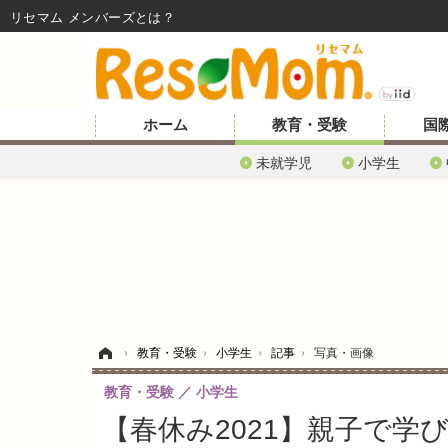
リセマム メンバーズ
ホーム
教育・受験
国
未就学児
小学生
ホーム
›
教育・受験
›
小学生
›
記事
›
写真・画像
教育・受験
小学生
【春休み2021】親子で