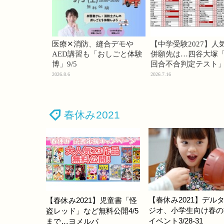
医療✕消防、縫合デモや
【中学受験2027】人
AED講習も「おしごと体験
併願先は…四谷大塚「
博」9/5
回合不合判定テスト
2026.8.6
2026.7.16
春休み2021
【春休み2021】デル
【春休み2021】児童書「怪
ジオ、小学生向け春の
盗レッド」など無料公開4/5
イベント3/28-31
まで…ヨメルバ