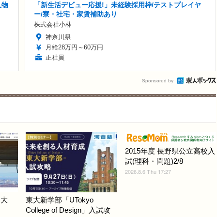
人物
「新生活デビュー応援!」未経験採用枠/テストプレイヤ
ー/寮・社宅・家賃補助あり
株式会社小林
神奈川県
月給28万円～60万円
正社員
Sponsored by
2015年度 長野県公立高校入
試(理科・問題)2/8
2026.8.6 Thu 17:27
戸大
東大新学部「UTokyo
College of Design」入試攻