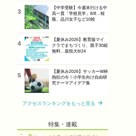
【中学受験】今週末行ける中
高一貫「学校見学」8/8…桜
蔭、品川女子など10校
【夏休み2026】教育版マイ
クラでまちづくり、親子30組
無料…嘉悦大8/24
【夏休み2026】サッカーW杯
熱狂の今！小学生向け自由研
究テーマアイデア集
アクセスランキングをもっと見る
特集・連載