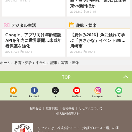
商・英明が勝利、第5日は花巻
2026.8.7 Fri 18:15
東vs新田ほか
2026.8.9 Sun 9:15
デジタル生活
趣味・娯楽
Google、アプリ向け年齢確認
【夏休み2026】魚に触れて学
APIを年内に世界展開…未成年
ぶ「おさかな」イベント8/8…
者保護を強化
川崎市
2026.7.31 Fri 13:45
2026.8.7 Fri 10:45
ホーム
›
教育・受験
›
中学生
›
記事
›
写真・画像
TOP
Home
Facebook
X
YouTube
Instagram
line
お問合せ
広告掲載
会社概要
リセマムについて
個人情報保護方針
リセマムは、株式会社イード（東証グロース上場）の運