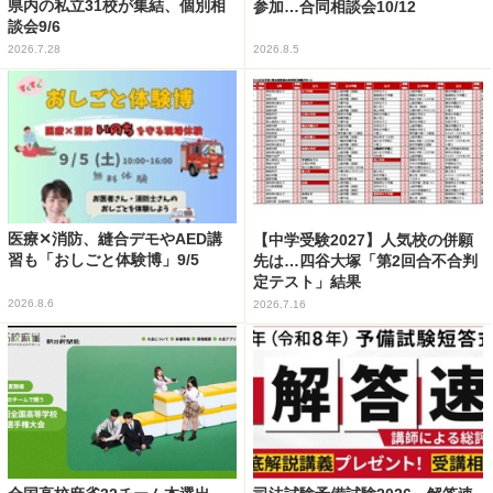
県内の私立31校が集結、個別相
参加…合同相談会10/12
談会9/6
2026.7.28
2026.8.5
医療✕消防、縫合デモやAED講
【中学受験2027】人気校の併願
習も「おしごと体験博」9/5
先は…四谷大塚「第2回合不合判
定テスト」結果
2026.8.6
2026.7.16