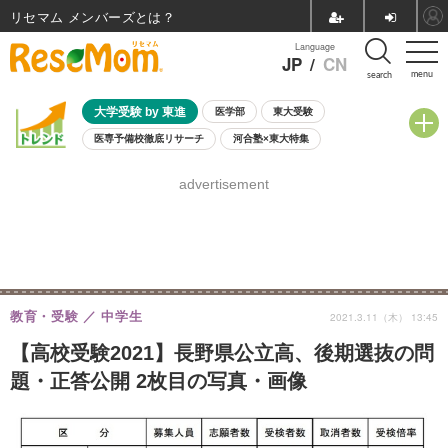
リセマム メンバーズ
Language
JP
/
CN
menu
search
大学受験 by 東進
医学部
東大受験
医専予備校徹底リサーチ
河合塾×東大特集
親子で考える大学選び
高校受験
中学受験
小学校受験
advertisement
共通テスト
夏休み
8月開催学校説明会・相談会
8月開催イベント・WS
全国公立高校 過去問
人気記事
自由研究教材（小学生向け）
自由研究教材（中学生向け）
ランキング
教育・受験
中学生
2021.3.11（木） 13:45
【高校受験2021】長野県公立高、後期選抜の問
題・正答公開 2枚目の写真・画像