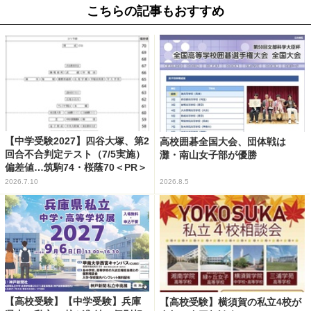
こちらの記事もおすすめ
【中学受験2027】四谷大塚、第2
高校囲碁全国大会、団体戦は
回合不合判定テスト（7/5実施）
灘・南山女子部が優勝
偏差値…筑駒74・桜蔭70＜PR＞
2026.7.10
2026.8.5
【高校受験】【中学受験】兵庫
【高校受験】横須賀の私立4校が