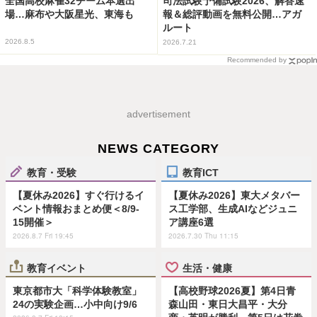
全国高校麻雀32チーム本選出
司法試験予備試験2026、解答速
場…麻布や大阪星光、東海も
報＆総評動画を無料公開…アガ
ルート
2026.8.5
2026.7.21
Recommended by
advertisement
NEWS CATEGORY
教育・受験
教育ICT
【夏休み2026】すぐ行けるイ
【夏休み2026】東大メタバー
ベント情報おまとめ便＜8/9-
ス工学部、生成AIなどジュニ
15開催＞
ア講座6選
2026.8.7 Fri 19:45
2026.7.30 Thu 11:15
教育イベント
生活・健康
東京都市大「科学体験教室」
【高校野球2026夏】第4日青
24の実験企画…小中向け9/6
森山田・東日大昌平・大分