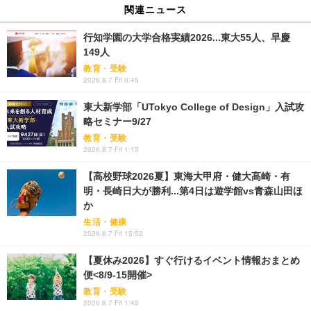
関連ニュース
行知学園の大学合格実績2026...東大55人、早慶
149人
教育・受験
2026.8.7 Fri 0:45
東大新学部「UTokyo College of Design」入試攻
略セミナー9/27
教育・受験
2026.8.7 Fri 1:15
【高校野球2026夏】東海大甲府・健大高崎・有
明・長崎日大が勝利...第4日は遊学館vs青森山田ほ
か
生活・健康
2026.8.7 Fri 15:52
【夏休み2026】すぐ行けるイベント情報おまとめ
便<8/9-15開催>
教育・受験
2026.8.7 Fri 1:45