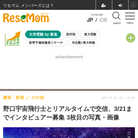
リセマム メンバーズ
Language
JP
/
CN
menu
search
大学受験 by 東進
医学部
東大受験
医専予備校徹底リサーチ
河合塾×東大特集
親子で考える大学選び
高校受験
中学受験
小学校受験
advertisement
共通テスト
夏休み
8月開催学校説明会・相談会
8月開催イベント・WS
全国公立高校 過去問
人気記事
自由研究教材（小学生向け）
自由研究教材（中学生向け）
ランキング
趣味・娯楽
その他
2021.3.18（木） 16:45
野口宇宙飛行士とリアルタイムで交信、3/21ま
でインタビュアー募集 3枚目の写真・画像