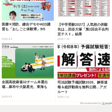
医療✕消防、縫合デモやAED講
【中学受験2027】人気校の併願
習も「おしごと体験博」9/5
先は…四谷大塚「第2回合不合判
定テスト」結果
2026.8.6
2026.7.16
全国高校麻雀32チーム本選出
司法試験予備試験2026、解答速
場…麻布や大阪星光、東海も
報＆総評動画を無料公開…アガ
ルート
2026.8.5
2026.7.21
Recommended by