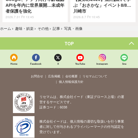
APIを年内に世界展開…未成年
ぶ「おさかな」イベント8/8…
者保護を強化
川崎市
2026.7.31 Fri 13:45
2026.8.7 Fri 10:45
ホーム
›
趣味・娯楽
›
その他
›
記事
›
写真・画像
TOP
Home
Facebook
X
YouTube
Instagram
line
お問合せ
広告掲載
会社概要
リセマムについて
個人情報保護方針
リセマムは、株式会社イード（東証グロース上場）の運
営するサービスです。
証券コード：6038
株式会社イードは、個人情報の適切な取扱いを行う事業
者に対して付与されるプライバシーマークの付与認定を
受けています。