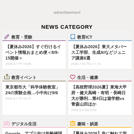
advertisement
NEWS CATEGORY
教育・受験
教育ICT
【夏休み2026】すぐ行けるイ
【夏休み2026】東大メタバー
ベント情報おまとめ便＜8/9-
ス工学部、生成AIなどジュニ
15開催＞
ア講座6選
2026.8.7 Fri 19:45
2026.7.30 Thu 11:15
教育イベント
生活・健康
東京都市大「科学体験教室」
【高校野球2026夏】東海大甲
24の実験企画…小中向け9/6
府・健大高崎・有明・長崎日
大が勝利…第4日は遊学館vs
2026.8.7 Fri 18:15
青森山田ほか
2026.8.8 Sat 9:52
デジタル生活
趣味・娯楽
Google、アプリ向け年齢確認
【夏休み2026】魚に触れて学