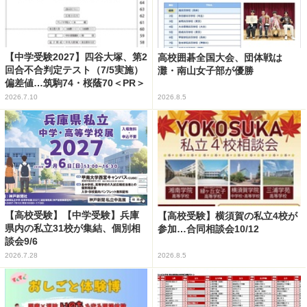
【中学受験2027】四谷大塚、第2
高校囲碁全国大会、団体戦は
回合不合判定テスト（7/5実施）
灘・南山女子部が優勝
偏差値…筑駒74・桜蔭70＜PR＞
2026.7.10
2026.8.5
【高校受験】【中学受験】兵庫
【高校受験】横須賀の私立4校が
県内の私立31校が集結、個別相
参加…合同相談会10/12
談会9/6
2026.7.28
2026.8.5