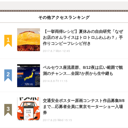
その他アクセスランキング
【一挙両得レシピ】夏休みの自由研究「なぜ
お店のオムライスはトロトロふわふわ？」手
作りコンビーフレシピ付き
2017.8.7 Mon 12:45
ペルセウス座流星群、8/12夜は広い範囲で観
測のチャンス…全国7か所から生中継も
2014.8.8 Fri 11:15
交通安全ポスター原画コンテスト作品募集9/8
まで…応募者全員に東京モーターショー入場
券
2017.8.23 Wed 15:15