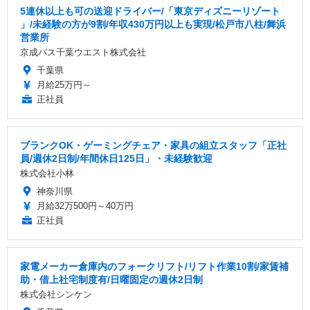
5連休以上も可の送迎ドライバー/「東京ディズニーリゾート
」/未経験の方が9割/年収430万円以上も実現/松戸市八柱/舞浜
営業所
京成バス千葉ウエスト株式会社
千葉県
月給25万円～
正社員
ブランクOK・ゲーミングチェア・家具の組立スタッフ「正社
員/週休2日制/年間休日125日」・未経験歓迎
株式会社小林
神奈川県
月給32万500円～40万円
正社員
家電メーカー倉庫内のフォークリフト/リフト作業10割/家賃補
助・借上社宅制度有/日曜固定の週休2日制
株式会社シンケン