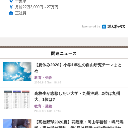
千葉県
月給22万3,000円～27万円
正社員
Sponsored by
関連ニュース
【夏休み2026】小学1年生の自由研究テーマまと
め
教育・受験
2026.8.9 Sun 18:15
高校生が志願したい大学・九州沖縄...2位は九州
大、1位は?
教育・受験
2026.8.9 Sun 17:15
【高校野球2026夏】花巻東・岡山学芸館・鳴門渦
潮・霞ケ浦が勝利、第6日は横浜vs沖縄尚学ほか