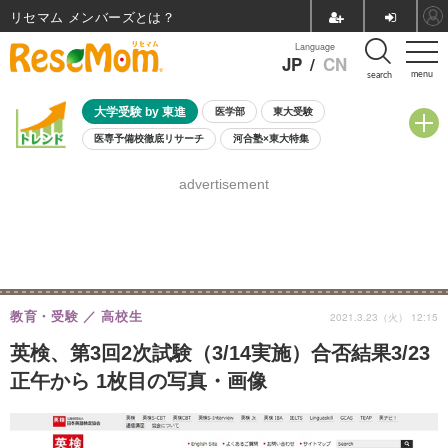
リセマム メンバーズ
Language
JP
/
CN
menu
search
大学受験 by 東進
医学部
東大受験
医専予備校徹底リサーチ
河合塾×東大特集
親子で考える大学選び
高校受験
中学受験
小学校受験
advertisement
共通テスト
夏休み
8月開催学校説明会・相談会
8月開催イベント・WS
全国公立高校 過去問
人気記事
自由研究教材（小学生向け）
自由研究教材（中学生向け）
ランキング
教育・受験
高校生
2021.3.23（火） 12:15
英検、第3回2次試験（3/14実施）合否結果3/23
正午から 1枚目の写真・画像