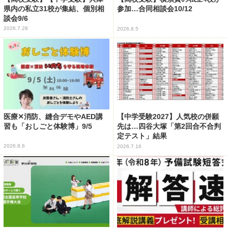
県内の私立31校が集結、個別相
参加…合同相談会10/12
談会9/6
2026.7.28
2026.8.5
医療✕消防、縫合デモやAED講
【中学受験2027】人気校の併願
習も「おしごと体験博」9/5
先は…四谷大塚「第2回合不合判
定テスト」結果
2026.8.6
2026.7.16