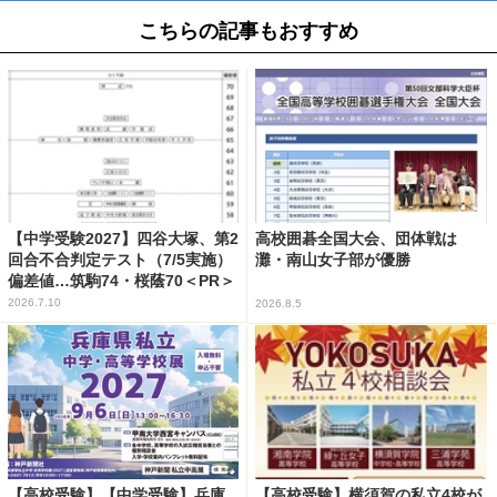
こちらの記事もおすすめ
【中学受験2027】四谷大塚、第2
高校囲碁全国大会、団体戦は
回合不合判定テスト（7/5実施）
灘・南山女子部が優勝
偏差値…筑駒74・桜蔭70＜PR＞
2026.7.10
2026.8.5
【高校受験】【中学受験】兵庫
【高校受験】横須賀の私立4校が