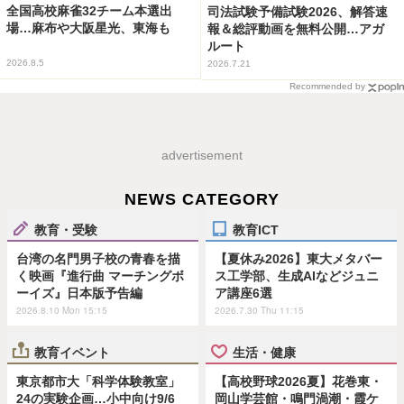
全国高校麻雀32チーム本選出
司法試験予備試験2026、解答速
場…麻布や大阪星光、東海も
報＆総評動画を無料公開…アガ
ルート
2026.8.5
2026.7.21
Recommended by
advertisement
NEWS CATEGORY
教育・受験
教育ICT
台湾の名門男子校の青春を描
【夏休み2026】東大メタバー
く映画『進行曲 マーチングボ
ス工学部、生成AIなどジュニ
ーイズ』日本版予告編
ア講座6選
2026.8.10 Mon 15:15
2026.7.30 Thu 11:15
教育イベント
生活・健康
東京都市大「科学体験教室」
【高校野球2026夏】花巻東・
24の実験企画…小中向け9/6
岡山学芸館・鳴門渦潮・霞ケ