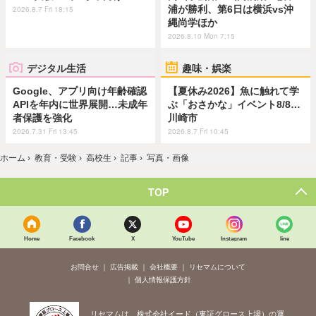
浦が勝利、第6日は横浜vs沖
2026.8.7 Fri 18:15
縄尚学ほか
2026.8.10 Mon 7:15
デジタル生活
趣味・娯楽
Google、アプリ向け年齢確認
【夏休み2026】魚に触れて学
APIを年内に世界展開…未成年
ぶ「おさかな」イベント8/8…
者保護を強化
川崎市
2026.7.31 Fri 13:45
2026.8.7 Fri 10:45
ホーム
›
教育・受験
›
高校生
›
記事
›
写真・画像
TOP
Home
Facebook
X
YouTube
Instagram
line
お問合せ
広告掲載
会社概要
リセマムについて
個人情報保護方針
リセマムは、株式会社イード（東証グロース上場）の運