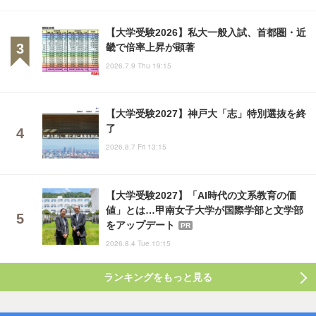
【大学受験2026】私大一般入試、首都圏・近
畿で倍率上昇が顕著
2026.7.9 Thu 19:15
【大学受験2027】神戸大「志」特別選抜を終
了
2026.8.7 Fri 13:15
【大学受験2027】「AI時代の文系教育の価
値」とは…甲南女子大学が国際学部と文学部
をアップデート
PR
2026.8.4 Tue 10:15
ランキングをもっと見る