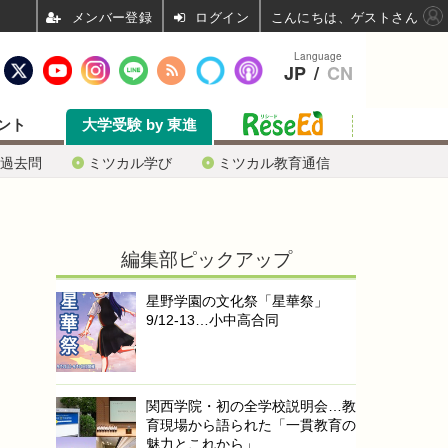
ログイン
こんにちは、ゲストさん
Language
JP
/
CN
ント
大学受験 by 東進
過去問
ミツカル学び
ミツカル教育通信
編集部ピックアップ
星野学園の文化祭「星華祭」
9/12-13…小中高合同
関西学院・初の全学校説明会…教
育現場から語られた「一貫教育の
魅力とこれから」