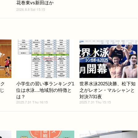
花巻東vs新田ほか
2026.8.8 Sat 15:15
ック
小学生の習い事ランキング1
世界水泳2025決勝、松下知
じ
位は水泳…地域別の特徴と
之がレオン・マルシャンと
は？
対決7/31夜
2025.7.31 Thu 16:15
2025.7.31 Thu 15:15