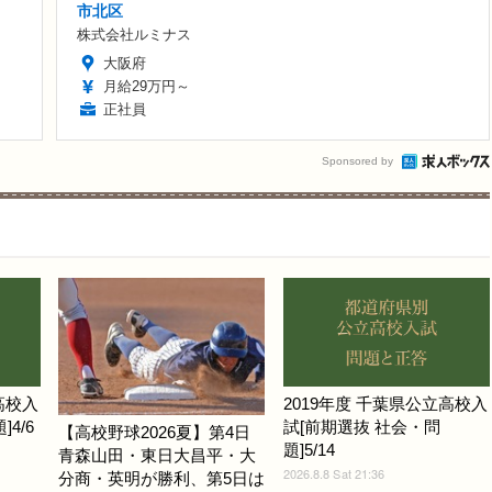
市北区
株式会社ルミナス
大阪府
月給29万円～
正社員
Sponsored by
高校入
2019年度 千葉県公立高校入
4/6
試[前期選抜 社会・問
【高校野球2026夏】第4日
題]5/14
青森山田・東日大昌平・大
2026.8.8 Sat 21:36
分商・英明が勝利、第5日は