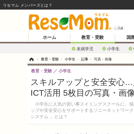
リセマム メンバーズ
ホーム
教育・受験
国
未就学児
小学生
ホーム
›
教育・受験
›
小学生
›
記事
›
写真・画像
教育・受験
小学生
スキルアップと安全安心…
ICT活用 5枚目の写真・画
小学生に人気の習い事スイミングスクールに、保
ップや安全安心をサポートするソニーネットワーク
システム 」とは？