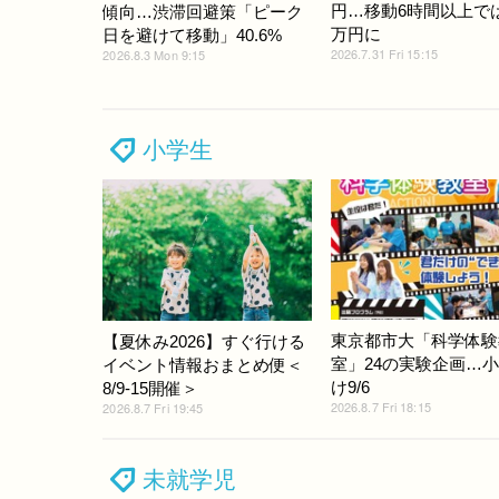
円…移動6時間以上では
傾向…渋滞回避策「ピーク
万円に
日を避けて移動」40.6%
2026.7.31 Fri 15:15
2026.8.3 Mon 9:15
小学生
東京都市大「科学体験
【夏休み2026】すぐ行ける
室」24の実験企画…
イベント情報おまとめ便＜
け9/6
8/9-15開催＞
2026.8.7 Fri 18:15
2026.8.7 Fri 19:45
未就学児