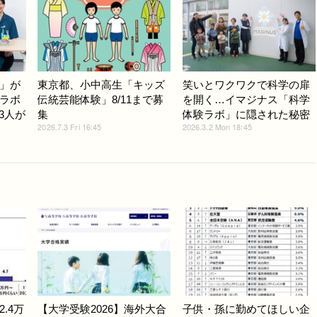
」が
東京都、小中高生「キッズ
笑いとワクワクで科学の扉
ラボ
伝統芸能体験」8/11まで募
を開く…イマジナス「科学
3人が
集
体験ラボ」に隠された秘密
2026.7.3 Fri 16:45
2026.3.2 Mon 18:45
.4万
【大学受験2026】海外大合
子供・孫に勤めてほしい企