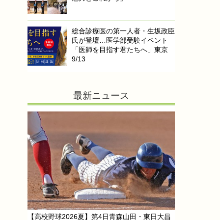
総合診療医の第一人者・生坂政臣
氏が登壇…医学部受験イベント
「医師を目指す君たちへ」東京
9/13
最新ニュース
【高校野球2026夏】第4日青森山田・東日大昌