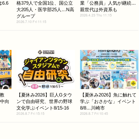
6.6
格379人で全国1位、国公立
業「公務員」人気が継続…
大205人・医学部25人…N高
親世代は外資系も
2026.4.23 Thu 11:15
グループ
2026.7.10 Fri 11:15
教
【夏休み2026】巨人Gタウ
【夏休み2026】魚に触れて
小中向
ンで自由研究、世界の野球
学ぶ「おさかな」イベント
文化学ぶイベント8/15-16
8/8…川崎市
2026.8.7 Fri 15:15
2026.8.7 Fri 10:45