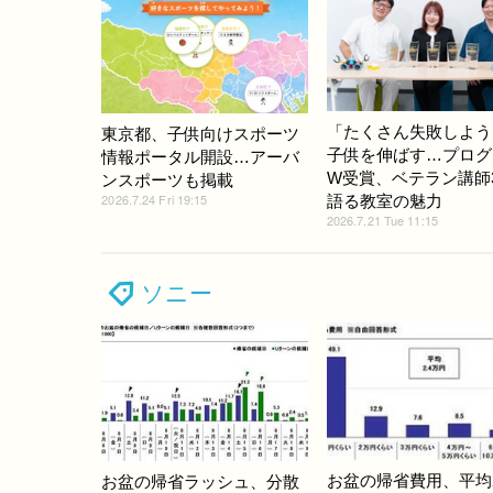
「たくさん失敗しよう
東京都、子供向けスポーツ
子供を伸ばす…プログ
情報ポータル開設…アーバ
W受賞、ベテラン講師
ンスポーツも掲載
2026.7.24 Fri 19:15
語る教室の魅力
2026.7.21 Tue 11:15
ソニー
お盆の帰省費用、平均2
お盆の帰省ラッシュ、分散