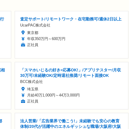
実行
査定サポート/リモートワーク・在宅勤務可/週休2日以上
UcarPAC株式会社
東京都
年収350万円～600万円
正社員
宅相
「スマホいじるの好き=応募OK!」/アプリテスター/月収
30万可/未経験OK/定時退社推奨/リモート面接OK
BCC株式会社
埼玉県
月給40万1,000円～44万3,000円
正社員
都
法人営業/「広告業界で働こう!」未経験でも安心の教育
体制/20代が活躍中のエネルギッシュな職場/大阪府/大阪