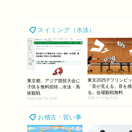
スイミング（水泳）
東京2025デフリンピ
東京都、アジア競技大会に
「音が見える、音を感
子供を無料招待…水泳・馬
る」会場観戦無料
術観戦
2025.11.11 Tue 9:15
2026.5.28 Thu 18:45
お稽古・習い事