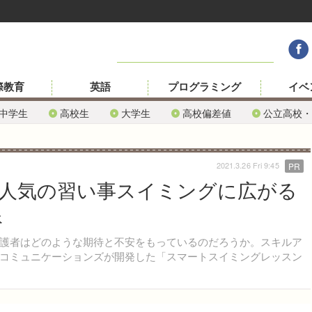
際教育
英語
プログラミング
イベ
中学生
高校生
大学生
高校偏差値
公立高校・
2021.3.26 Fri 9:45
PR
人気の習い事スイミングに広がる
像
護者はどのような期待と不安をもっているのだろうか。スキルア
コミュニケーションズが開発した「スマートスイミングレッスン