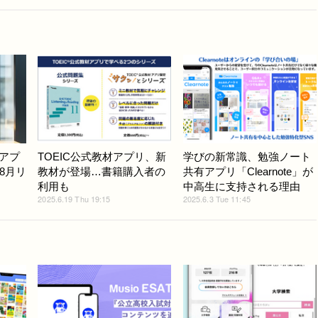
習アプ
TOEIC公式教材アプリ、新
学びの新常識、勉強ノート
8月リ
教材が登場…書籍購入者の
共有アプリ「Clearnote」が
利用も
中高生に支持される理由
2025.6.19 Thu 19:15
2025.6.3 Tue 11:45