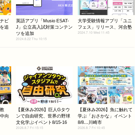
ナビ
英語アプリ「Musio ESAT-
大学受験情報アプリ「ユニ
を追
J」公立高入試対策コンテン
フェス」リリース、河合塾
2024.7.10 Wed 11:45
ツを追加
2024.8.22 Thu 10:15
教
【夏休み2026】巨人Gタウ
【夏休み2026】魚に触れて
小中向
ンで自由研究、世界の野球
学ぶ「おさかな」イベント
文化学ぶイベント8/15-16
8/8…川崎市
2026.8.7 Fri 15:15
2026.8.7 Fri 10:45