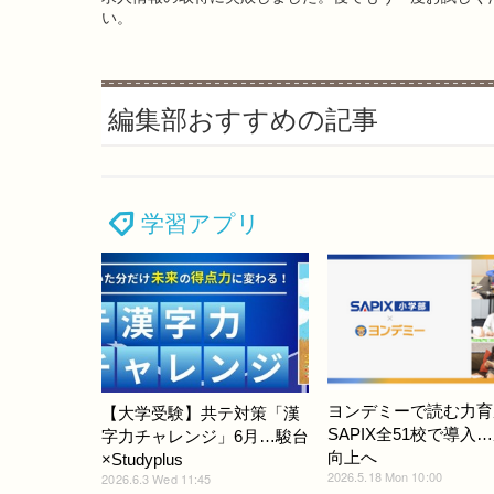
い。
編集部おすすめの記事
学習アプリ
ヨンデミーで読む力育
【大学受験】共テ対策「漢
SAPIX全51校で導入
字力チャレンジ」6月…駿台
向上へ
×Studyplus
2026.5.18 Mon 10:00
2026.6.3 Wed 11:45