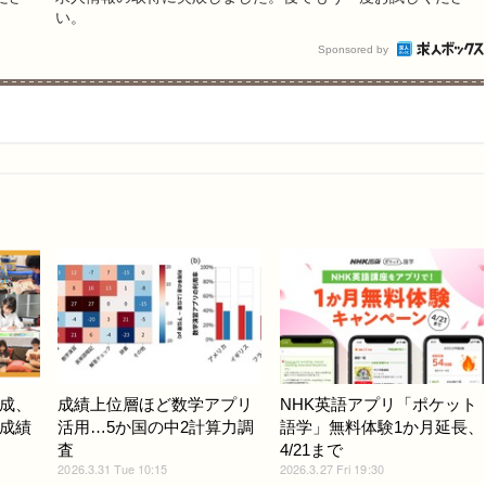
い。
Sponsored by
成、
成績上位層ほど数学アプリ
NHK英語アプリ「ポケット
…成績
活用…5か国の中2計算力調
語学」無料体験1か月延長、
査
4/21まで
2026.3.31 Tue 10:15
2026.3.27 Fri 19:30