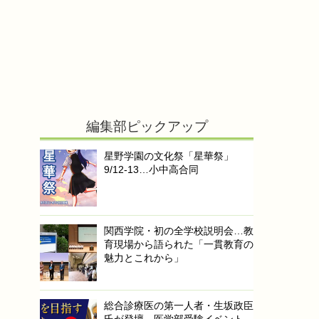
編集部ピックアップ
星野学園の文化祭「星華祭」
9/12-13…小中高合同
関西学院・初の全学校説明会…教
育現場から語られた「一貫教育の
魅力とこれから」
総合診療医の第一人者・生坂政臣