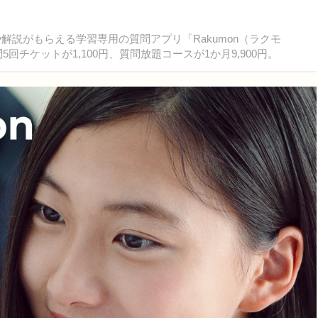
解説がもらえる学習専用の質問アプリ「Rakumon（ラクモ
5回チケットが1,100円、質問放題コースが1か月9,900円。