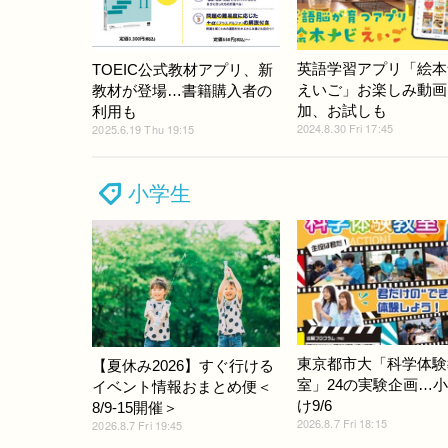
英語学習アプリ「絵本
TOEIC公式教材アプリ、新
えいご」お楽しみ動画
教材が登場…書籍購入者の
加、お試しも
利用も
2024.8.30 Fri 17:45
2025.6.19 Thu 19:15
小学生
東京都市大「科学体験
【夏休み2026】すぐ行ける
室」24の実験企画…
イベント情報おまとめ便＜
け9/6
8/9-15開催＞
2026.8.7 Fri 18:15
2026.8.7 Fri 19:45