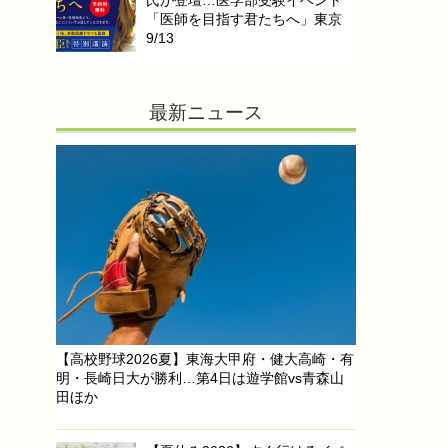
氏が登壇…医学部受験イベント
「医師を目指す君たちへ」東京
9/13
最新ニュース
【高校野球2026夏】東海大甲府・健大高崎・有
明・長崎日大が勝利…第4日は遊学館vs青森山
田ほか