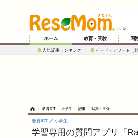
ホーム
教育・受験
国
人気記事ランキング
イード・アワード（
ホーム
›
教育ICT
›
小学生
›
記事
›
写真・画像
教育ICT
小学生
学習専用の質問アプリ「Ra