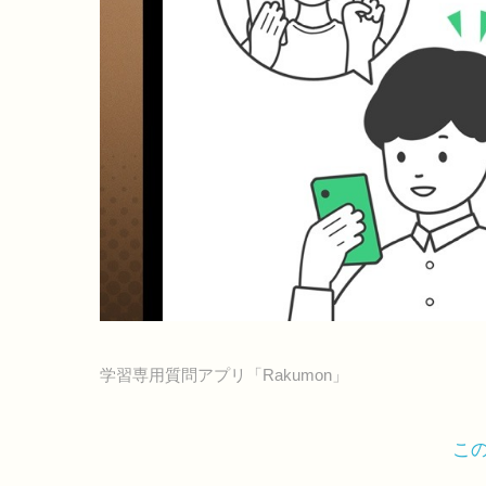
学習専用質問アプリ「Rakumon」
こ