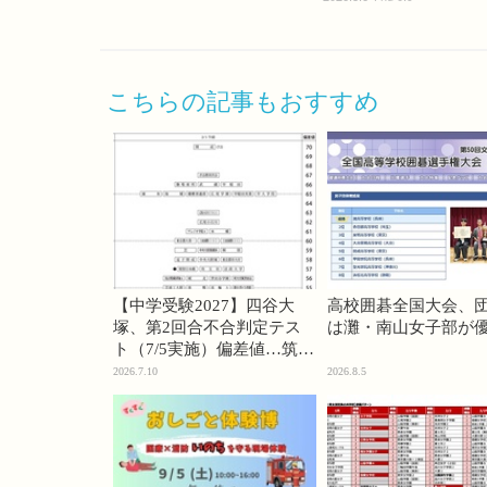
こちらの記事もおすすめ
【中学受験2027】四谷大
高校囲碁全国大会、
塚、第2回合不合判定テス
は灘・南山女子部が
ト（7/5実施）偏差値…筑駒
74・桜蔭70＜PR＞
2026.7.10
2026.8.5