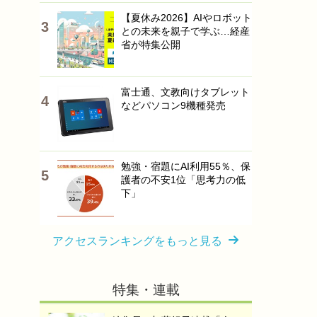
【夏休み2026】AIやロボット
との未来を親子で学ぶ…経産
省が特集公開
富士通、文教向けタブレット
などパソコン9機種発売
勉強・宿題にAI利用55％、保
護者の不安1位「思考力の低
下」
アクセスランキングをもっと見る
特集・連載