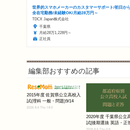
世界的スマホメーカーのカスタマーサポート/初日か
全在宅勤務/未経験OK/月給28万円～
TDCX Japan株式会社
千葉県
月給28万1,228円～
正社員
編集部おすすめの記事
2015年度 佐賀県公立高校入
試(理科 一般・問題)9/14
2026.8.6 Thu 18:0
2020年度 千葉県公立
試[後期選抜 英語・正答]
2026.8.6 Thu 0:9