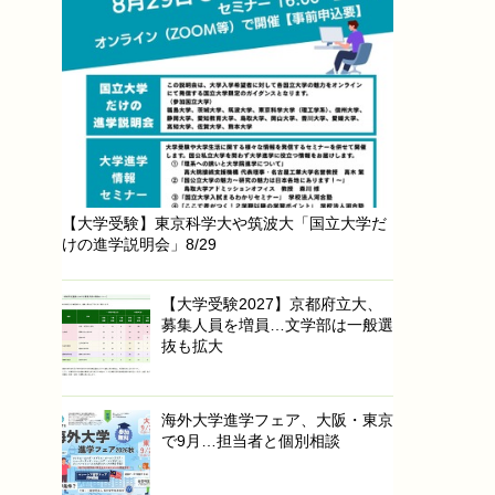
【大学受験】東京科学大や筑波大「国立大学だ
けの進学説明会」8/29
【大学受験2027】京都府立大、
募集人員を増員…文学部は一般選
抜も拡大
海外大学進学フェア、大阪・東京
で9月…担当者と個別相談