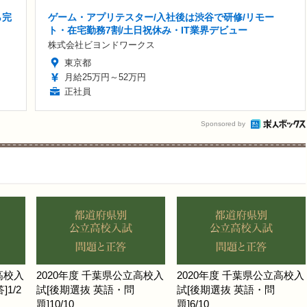
ら完
ゲーム・アプリテスター/入社後は渋谷で研修/リモー
ト・在宅勤務7割/土日祝休み・IT業界デビュー
株式会社ビヨンドワークス
東京都
月給25万円～52万円
正社員
Sponsored by
高校入
2020年度 千葉県公立高校入
2020年度 千葉県公立高校入
1/2
試[後期選抜 英語・問
試[後期選抜 英語・問
題]10/10
題]6/10