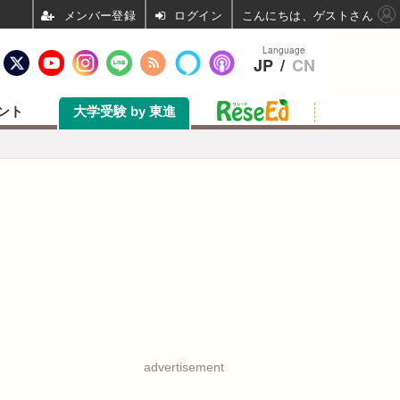
ログイン
こんにちは、ゲストさん
Language
JP
/
CN
ント
大学受験 by 東進
advertisement