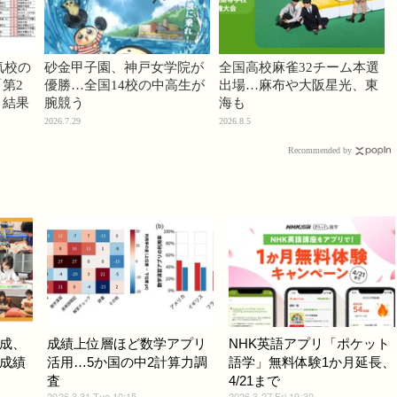
気校の
砂金甲子園、神戸女学院が
全国高校麻雀32チーム本選
第2
優勝…全国14校の中高生が
出場…麻布や大阪星光、東
」結果
腕競う
海も
2026.7.29
2026.8.5
Recommended by
成、
成績上位層ほど数学アプリ
NHK英語アプリ「ポケット
…成績
活用…5か国の中2計算力調
語学」無料体験1か月延長、
査
4/21まで
2026.3.31 Tue 10:15
2026.3.27 Fri 19:30