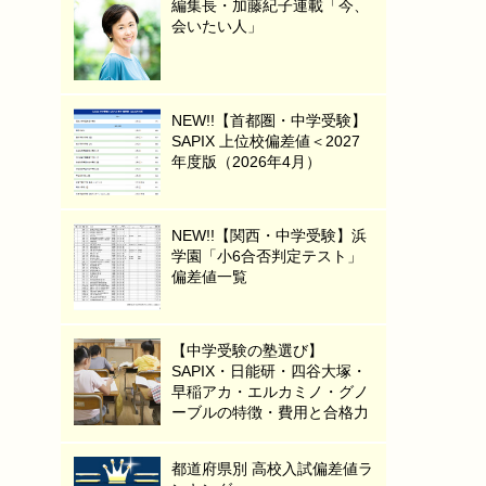
編集長・加藤紀子連載「今、
会いたい人」
NEW!!【首都圏・中学受験】
SAPIX 上位校偏差値＜2027
年度版（2026年4月）
NEW!!【関西・中学受験】浜
学園「小6合否判定テスト」
偏差値一覧
【中学受験の塾選び】
SAPIX・日能研・四谷大塚・
早稲アカ・エルカミノ・グノ
ーブルの特徴・費用と合格力
都道府県別 高校入試偏差値ラ