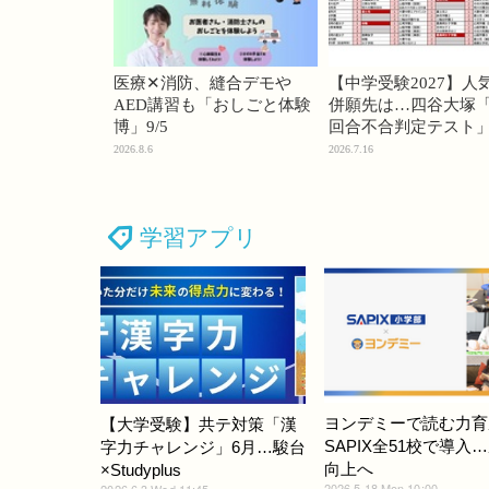
医療✕消防、縫合デモや
【中学受験2027】人
AED講習も「おしごと体験
併願先は…四谷大塚「
博」9/5
回合不合判定テスト
2026.8.6
2026.7.16
学習アプリ
ヨンデミーで読む力育
【大学受験】共テ対策「漢
SAPIX全51校で導入
字力チャレンジ」6月…駿台
向上へ
×Studyplus
2026.5.18 Mon 10:00