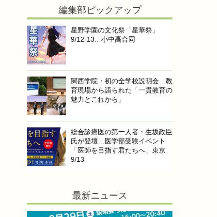
編集部ピックアップ
星野学園の文化祭「星華祭」
9/12-13…小中高合同
関西学院・初の全学校説明会…教
育現場から語られた「一貫教育の
魅力とこれから」
総合診療医の第一人者・生坂政臣
氏が登壇…医学部受験イベント
「医師を目指す君たちへ」東京
9/13
最新ニュース