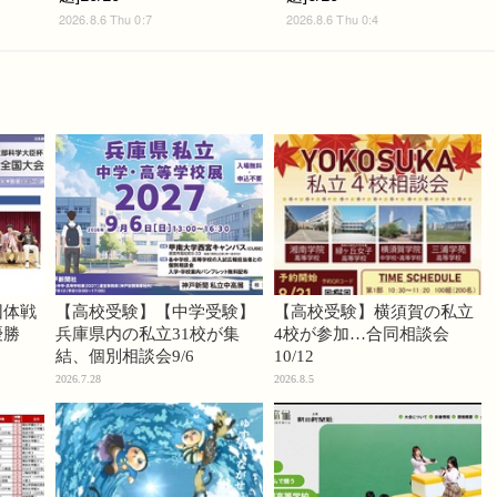
2026.8.6 Thu 0:7
2026.8.6 Thu 0:4
団体戦
【高校受験】【中学受験】
【高校受験】横須賀の私立
優勝
兵庫県内の私立31校が集
4校が参加…合同相談会
結、個別相談会9/6
10/12
2026.7.28
2026.8.5