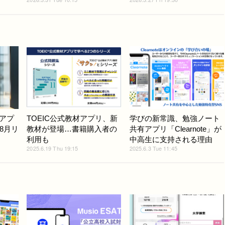
習アプ
TOEIC公式教材アプリ、新
学びの新常識、勉強ノート
8月リ
教材が登場…書籍購入者の
共有アプリ「Clearnote」が
利用も
中高生に支持される理由
2025.6.19 Thu 19:15
2025.6.3 Tue 11:45