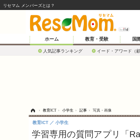
リセマム メンバーズ
ホーム
教育・受験
国
人気記事ランキング
イード・アワード（
ホーム
›
教育ICT
›
小学生
›
記事
›
写真・画像
教育ICT
小学生
学習専用の質問アプリ「Ra