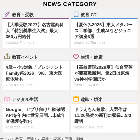
NEWS CATEGORY
教育・受験
教育ICT
【大学受験2027】名古屋商科
【夏休み2026】東大メタバー
大「特別奨学生入試」最大
ス工学部、生成AIなどジュニ
360万円給付
ア講座6選
2026.8.6 Thu 14:15
2026.7.30 Thu 11:15
教育イベント
生活・健康
4歳～小3対象「プレジデント
【高校野球2026夏】仙台育英
Family祭2026」9/6、東大医
が開幕戦勝利、第2日は東筑
療体験も
vs神村学園ほか
2026.8.6 Thu 11:15
2026.8.5 Wed 20:32
デジタル生活
趣味・娯楽
Google、アプリ向け年齢確認
ドラえもん短歌、入選作は
APIを年内に世界展開…未成年
11/20発売の新刊に収録…9/3
者保護を強化
締切
2026.7.31 Fri 13:45
2026.8.6 Thu 15:15
ホーム
›
教育・受験
›
小学生
›
記事
›
写真・画像