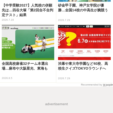
【中学受験2027】人気校の併願
砂金甲子園、神戸女学院が優
先は…四谷大塚「第2回合不合判
勝…全国14校の中高生が腕競う
定テスト」結果
2026.7.16
2026.7.29
全国高校麻雀32チーム本選出
渋幕や東大寺学園など40校、高
場…麻布や大阪星光、東海も
校生クイズTOKYOラウンドへ
2026.8.5
2026.7.29
Recommended by
advertisement