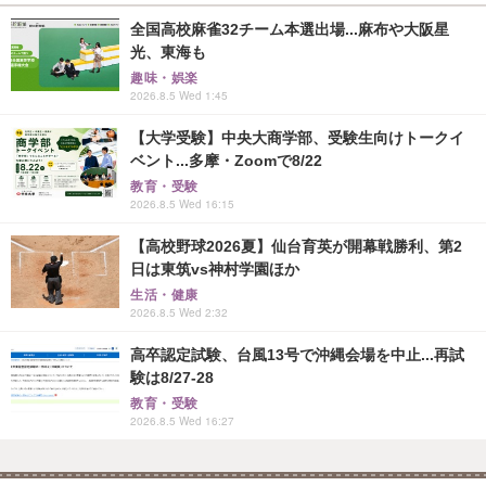
全国高校麻雀32チーム本選出場...麻布や大阪星
光、東海も
趣味・娯楽
2026.8.5 Wed 1:45
【大学受験】中央大商学部、受験生向けトークイ
ベント...多摩・Zoomで8/22
教育・受験
2026.8.5 Wed 16:15
【高校野球2026夏】仙台育英が開幕戦勝利、第2
日は東筑vs神村学園ほか
生活・健康
2026.8.5 Wed 2:32
高卒認定試験、台風13号で沖縄会場を中止...再試
験は8/27-28
教育・受験
2026.8.5 Wed 16:27