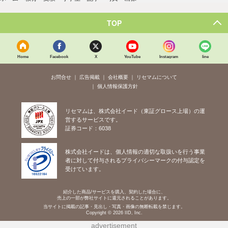
TOP
Home
Facebook
X
YouTube
Instagram
line
お問合せ
広告掲載
会社概要
リセマムについて
個人情報保護方針
リセマムは、株式会社イード（東証グロース上場）の運
営するサービスです。
証券コード：6038
株式会社イードは、個人情報の適切な取扱いを行う事業
者に対して付与されるプライバシーマークの付与認定を
受けています。
紹介した商品/サービスを購入、契約した場合に、
売上の一部が弊社サイトに還元されることがあります。
当サイトに掲載の記事・見出し・写真・画像の無断転載を禁じます。
Copyright © 2026 IID, Inc.
advertisement