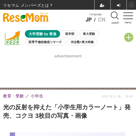
リセマム メンバーズ
Language
JP
/
CN
menu
search
大学受験 by 東進
医学部
東大受験
医専予備校徹底リサーチ
河合塾×東大特集
親子で考える大学選び
高校受験
中学受験
小学校受験
advertisement
共通テスト
夏休み
8月開催学校説明会・相談会
8月開催イベント・WS
全国公立高校 過去問
人気記事
自由研究教材（小学生向け）
自由研究教材（中学生向け）
ランキング
教育・受験
小学生
2021.6.3（木） 18:45
光の反射を抑えた「小学生用カラーノート」発
売、コクヨ 3枚目の写真・画像