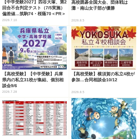
【中学受験2027】四谷大塚、第2
高校囲碁全国大会、団体戦は
回合不合判定テスト（7/5実施）
灘・南山女子部が優勝
偏差値…筑駒74・桜蔭70＜PR＞
2026.7.10
2026.8.5
【高校受験】【中学受験】兵庫
【高校受験】横須賀の私立4校が
県内の私立31校が集結、個別相
参加…合同相談会10/12
談会9/6
2026.7.28
2026.8.5