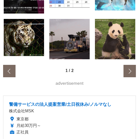
‹
1
/
2
advertisement
警備サービスの法人提案営業/土日祝休み/ノルマなし
株式会社MSK
東京都
月給30万円～
正社員