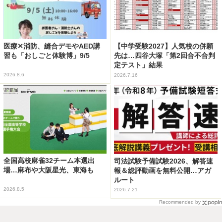
医療✕消防、縫合デモやAED講
【中学受験2027】人気校の併願
習も「おしごと体験博」9/5
先は…四谷大塚「第2回合不合判
定テスト」結果
2026.8.6
2026.7.16
全国高校麻雀32チーム本選出
司法試験予備試験2026、解答速
場…麻布や大阪星光、東海も
報＆総評動画を無料公開…アガ
ルート
2026.8.5
2026.7.21
Recommended by