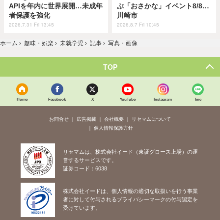
APIを年内に世界展開…未成年
ぶ「おさかな」イベント8/8…
者保護を強化
川崎市
2026.7.31 Fri 13:45
2026.8.7 Fri 10:45
ホーム
›
趣味・娯楽
›
未就学児
›
記事
›
写真・画像
TOP
Home
Facebook
X
YouTube
Instagram
line
お問合せ
広告掲載
会社概要
リセマムについて
個人情報保護方針
リセマムは、株式会社イード（東証グロース上場）の運
営するサービスです。
証券コード：6038
株式会社イードは、個人情報の適切な取扱いを行う事業
者に対して付与されるプライバシーマークの付与認定を
受けています。