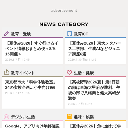
advertisement
NEWS CATEGORY
教育・受験
教育ICT
【夏休み2026】すぐ行けるイ
【夏休み2026】東大メタバー
ベント情報おまとめ便＜8/9-
ス工学部、生成AIなどジュニ
15開催＞
ア講座6選
2026.8.7 Fri 19:45
2026.7.30 Thu 11:15
教育イベント
生活・健康
東京都市大「科学体験教室」
【高校野球2026夏】第3日朝
24の実験企画…小中向け9/6
の部は東海大甲府が勝利、午
後の部で八幡商と健大高崎が
2026.8.7 Fri 18:15
激突
2026.8.7 Fri 12:45
デジタル生活
趣味・娯楽
Google、アプリ向け年齢確認
【夏休み2026】魚に触れて学