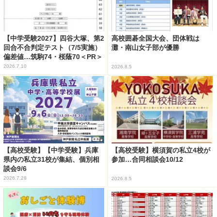
【中学受験2027】四谷大塚、第2
高校囲碁全国大会、団体戦は
回合不合判定テスト（7/5実施）
灘・南山女子部が優勝
偏差値…筑駒74・桜蔭70＜PR＞
2026.7.10
2026.8.5
【高校受験】【中学受験】兵庫
【高校受験】横須賀の私立4校が
県内の私立31校が集結、個別相
参加…合同相談会10/12
談会9/6
2026.7.28
2026.8.5