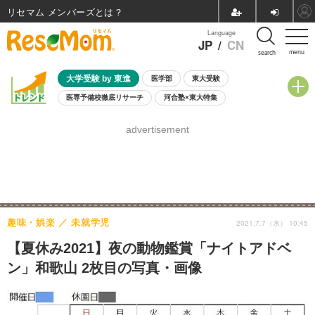
リセマム メンバーズ
Language
JP
/
CN
menu
search
大学受験 by 東進
医学部
東大受験
医専予備校徹底リサーチ
河合塾×東大特集
親子で考える大学選び
高校受験
中学受験
小学校受験
advertisement
共通テスト
夏休み
8月開催学校説明会・相談会
8月開催イベント・WS
全国公立高校 過去問
人気記事
自由研究教材（小学生向け）
自由研究教材（中学生向け）
ランキング
趣味・娯楽
未就学児
2021.7.7（水） 10:45
【夏休み2021】夜の動物鑑賞「ナイトアドベ
ン」和歌山 2枚目の写真・画像