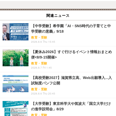
関連ニュース
【中学受験】希学園「AI・SNS時代の子育てと中
学受験の意義」9/18
教育・受験
2026.8.6 Thu 15:45
【夏休み2026】すぐ行けるイベント情報おまとめ
便<8/9-15開催>
教育・受験
2026.8.7 Fri 1:45
【高校受験2027】滋賀県立高、Web出願導入...入
試制度パンフ公開
教育・受験
2026.8.6 Thu 20:45
【大学受験】東京科学大や筑波大「国立大学だけ
の進学説明会」8/29
教育・受験