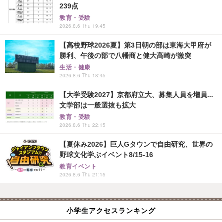
239点
教育・受験
2026.8.6 Thu 19:45
【高校野球2026夏】第3日朝の部は東海大甲府が
勝利、午後の部で八幡商と健大高崎が激突
生活・健康
2026.8.6 Thu 18:45
【大学受験2027】京都府立大、募集人員を増員...
文学部は一般選抜も拡大
教育・受験
2026.8.6 Thu 22:15
【夏休み2026】巨人Gタウンで自由研究、世界の
野球文化学ぶイベント8/15-16
教育イベント
2026.8.6 Thu 21:15
小学生アクセスランキング