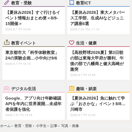
教育・受験
教育ICT
【夏休み2026】すぐ行けるイ
【夏休み2026】東大メタバー
ベント情報おまとめ便＜8/9-
ス工学部、生成AIなどジュニ
15開催＞
ア講座6選
2026.8.7 Fri 19:45
2026.7.30 Thu 11:15
教育イベント
生活・健康
東京都市大「科学体験教室」
【高校野球2026夏】第3日朝
24の実験企画…小中向け9/6
の部は東海大甲府が勝利、午
後の部で八幡商と健大高崎が
2026.8.7 Fri 18:15
激突
2026.8.7 Fri 12:45
デジタル生活
趣味・娯楽
Google、アプリ向け年齢確認
【夏休み2026】魚に触れて学
APIを年内に世界展開…未成年
ぶ「おさかな」イベント8/8…
者保護を強化
川崎市
2026.7.31 Fri 13:45
2026.8.7 Fri 10:45
ホーム
›
教育・受験
›
小学生
›
記事
›
写真・画像