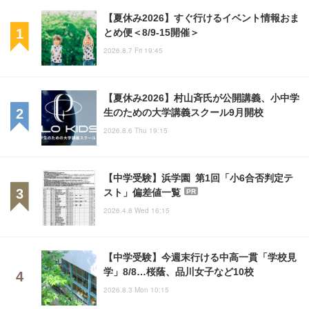
【夏休み2026】すぐ行けるイベント情報おま
とめ便＜8/9-15開催＞
2026.8.7 Fri 19:45
【夏休み2026】村山斉氏が公開講義、小中学
生のための大学講義スクール9月開校
2026.8.6 Thu 19:15
【中学受験】浜学園 第1回「小6合否判定テ
スト」偏差値一覧
PR
2026.4.8 Wed 16:15
【中学受験】今週末行ける中高一貫「学校見
学」8/8…桜蔭、品川女子など10校
2026.8.3 Mon 10:15