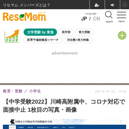
リセマム メンバーズ
Language
JP
/
CN
menu
search
大学受験 by 東進
医学部
東大受験
医専予備校徹底リサーチ
河合塾×東大特集
親子で考える大学選び
高校受験
中学受験
小学校受験
advertisement
共通テスト
夏休み
8月開催学校説明会・相談会
8月開催イベント・WS
全国公立高校 過去問
人気記事
自由研究教材（小学生向け）
自由研究教材（中学生向け）
ランキング
教育・受験
小学生
2021.8.18（水） 14:45
【中学受験2022】川崎高附属中、コロナ対応で
面接中止 1枚目の写真・画像