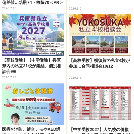
偏差値…筑駒74・桜蔭70＜PR＞
2026.7.10
2026.8.5
【高校受験】【中学受験】兵庫
【高校受験】横須賀の私立4校が
県内の私立31校が集結、個別相
参加…合同相談会10/12
談会9/6
2026.7.28
2026.8.5
医療✕消防、縫合デモやAED講
【中学受験2027】人気校の併願