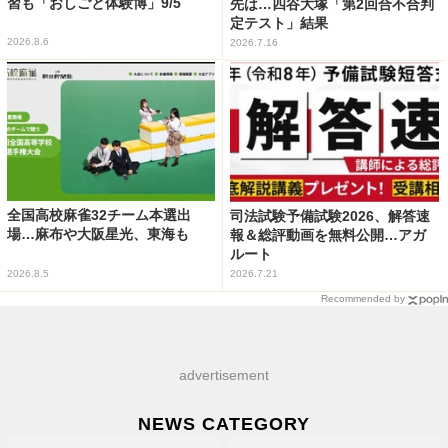
習も「おしごと体験博」9/5
先は…四谷大塚「第2回合不合判
定テスト」結果
2026.8.6
2026.7.16
全国高校麻雀32チーム本選出
司法試験予備試験2026、解答速
場…麻布や大阪星光、東海も
報＆総評動画を無料公開…アガ
ルート
2026.8.5
2026.7.21
Recommended by
advertisement
NEWS CATEGORY