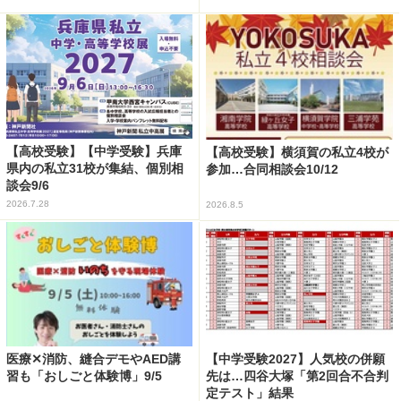
【高校受験】【中学受験】兵庫
【高校受験】横須賀の私立4校が
県内の私立31校が集結、個別相
参加…合同相談会10/12
談会9/6
2026.7.28
2026.8.5
医療✕消防、縫合デモやAED講
【中学受験2027】人気校の併願
習も「おしごと体験博」9/5
先は…四谷大塚「第2回合不合判
定テスト」結果