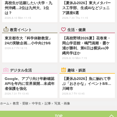
高校生が志願したい大学・九
【夏休み2026】東大メタバー
州沖縄…2位は九州大、1位
ス工学部、生成AIなどジュニ
は？
ア講座6選
2026.8.10 Mon 11:15
2026.7.30 Thu 11:15
教育イベント
生活・健康
東京都市大「科学体験教室」
【高校野球2026夏】花巻東・
24の実験企画…小中向け9/6
岡山学芸館・鳴門渦潮・霞ケ
浦が勝利、第6日は横浜vs沖
2026.8.7 Fri 18:15
縄尚学ほか
2026.8.10 Mon 7:15
デジタル生活
趣味・娯楽
Google、アプリ向け年齢確認
【夏休み2026】魚に触れて学
APIを年内に世界展開…未成年
ぶ「おさかな」イベント8/8…
者保護を強化
川崎市
2026.7.31 Fri 13:45
2026.8.7 Fri 10:45
ホーム
›
教育・受験
›
中学生
›
記事
›
写真・画像
TOP