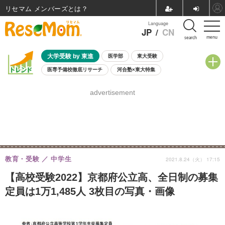
リセマム メンバーズ
Language
JP
/
CN
menu
search
大学受験 by 東進
医学部
東大受験
医専予備校徹底リサーチ
河合塾×東大特集
親子で考える大学選び
高校受験
中学受験
小学校受験
advertisement
共通テスト
夏休み
8月開催学校説明会・相談会
8月開催イベント・WS
全国公立高校 過去問
人気記事
自由研究教材（小学生向け）
自由研究教材（中学生向け）
ランキング
教育・受験
中学生
2021.8.24（火） 17:15
【高校受験2022】京都府公立高、全日制の募集
定員は1万1,485人 3枚目の写真・画像