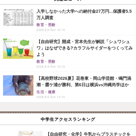
入学しなかった大学への納付金27万円...保護者5.5
万人調査
教育・受験
2026.8.9 Sun 16:15
【自由研究】開成・宮本先生が解説「シュワシュ
ワ」はなぜできる?カラフルサイダーをつくってみ
よう
教育・受験
2026.8.9 Sun 15:15
【高校野球2026夏】花巻東・岡山学芸館・鳴門渦
潮・霞ケ浦が勝利、第6日は横浜vs沖縄尚学ほか
生活・健康
2026.8.9 Sun 13:15
中学生アクセスランキング
【自由研究・化学】牛乳からプラスチックを