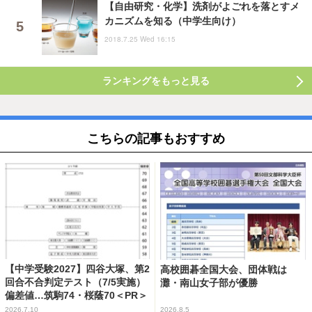
【自由研究・化学】洗剤がよごれを落とすメ
カニズムを知る（中学生向け）
2018.7.25 Wed 16:15
ランキングをもっと見る
こちらの記事もおすすめ
【中学受験2027】四谷大塚、第2
高校囲碁全国大会、団体戦は
回合不合判定テスト（7/5実施）
灘・南山女子部が優勝
偏差値…筑駒74・桜蔭70＜PR＞
2026.7.10
2026.8.5