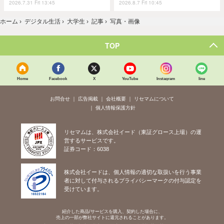
2026.7.31 Fri 13:45
2026.8.7 Fri 10:45
ホーム
›
デジタル生活
›
大学生
›
記事
›
写真・画像
TOP
Home
Facebook
X
YouTube
Instagram
line
お問合せ
広告掲載
会社概要
リセマムについて
個人情報保護方針
リセマムは、株式会社イード（東証グロース上場）の運
営するサービスです。
証券コード：6038
株式会社イードは、個人情報の適切な取扱いを行う事業
者に対して付与されるプライバシーマークの付与認定を
受けています。
紹介した商品/サービスを購入、契約した場合に、
売上の一部が弊社サイトに還元されることがあります。