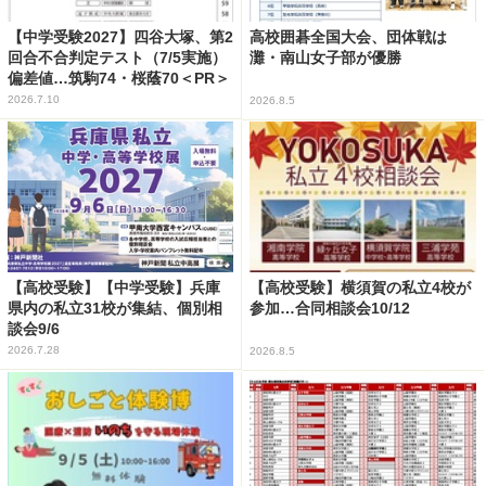
【中学受験2027】四谷大塚、第2
高校囲碁全国大会、団体戦は
回合不合判定テスト（7/5実施）
灘・南山女子部が優勝
偏差値…筑駒74・桜蔭70＜PR＞
2026.7.10
2026.8.5
【高校受験】【中学受験】兵庫
【高校受験】横須賀の私立4校が
県内の私立31校が集結、個別相
参加…合同相談会10/12
談会9/6
2026.7.28
2026.8.5