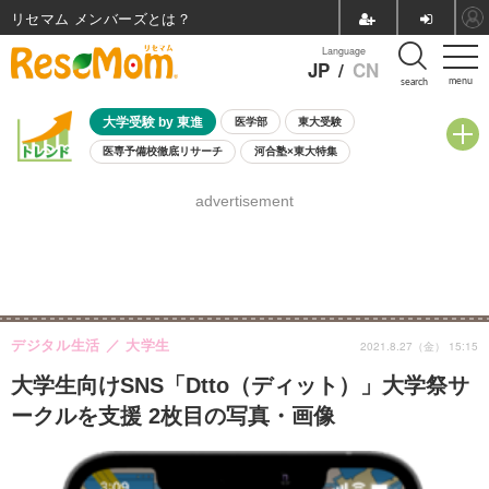
リセマム メンバーズ
Language
JP
/
CN
menu
search
大学受験 by 東進
医学部
東大受験
医専予備校徹底リサーチ
河合塾×東大特集
親子で考える大学選び
高校受験
中学受験
小学校受験
advertisement
共通テスト
夏休み
8月開催学校説明会・相談会
8月開催イベント・WS
全国公立高校 過去問
人気記事
自由研究教材（小学生向け）
自由研究教材（中学生向け）
ランキング
デジタル生活
大学生
2021.8.27（金） 15:15
大学生向けSNS「Dtto（ディット）」大学祭サ
ークルを支援 2枚目の写真・画像