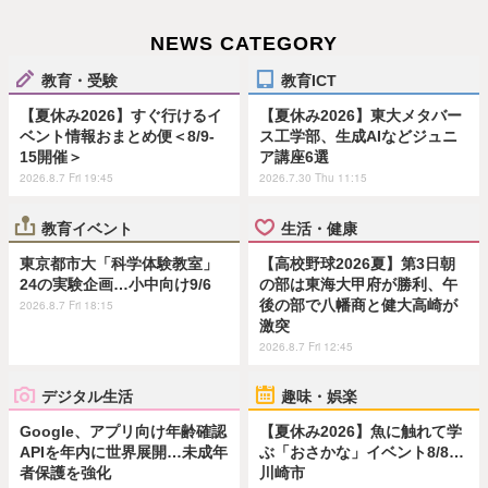
NEWS CATEGORY
教育・受験
教育ICT
【夏休み2026】すぐ行けるイ
【夏休み2026】東大メタバー
ベント情報おまとめ便＜8/9-
ス工学部、生成AIなどジュニ
15開催＞
ア講座6選
2026.8.7 Fri 19:45
2026.7.30 Thu 11:15
教育イベント
生活・健康
東京都市大「科学体験教室」
【高校野球2026夏】第3日朝
24の実験企画…小中向け9/6
の部は東海大甲府が勝利、午
後の部で八幡商と健大高崎が
2026.8.7 Fri 18:15
激突
2026.8.7 Fri 12:45
デジタル生活
趣味・娯楽
Google、アプリ向け年齢確認
【夏休み2026】魚に触れて学
APIを年内に世界展開…未成年
ぶ「おさかな」イベント8/8…
者保護を強化
川崎市