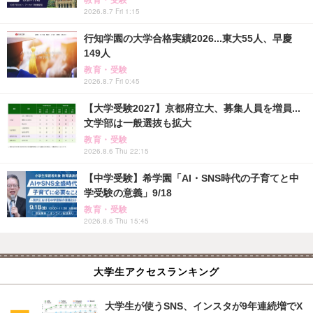
2026.8.7 Fri 1:15
行知学園の大学合格実績2026...東大55人、早慶
149人
教育・受験
2026.8.7 Fri 0:45
【大学受験2027】京都府立大、募集人員を増員...
文学部は一般選抜も拡大
教育・受験
2026.8.6 Thu 22:15
【中学受験】希学園「AI・SNS時代の子育てと中
学受験の意義」9/18
教育・受験
2026.8.6 Thu 15:45
大学生アクセスランキング
大学生が使うSNS、インスタが9年連続増でX