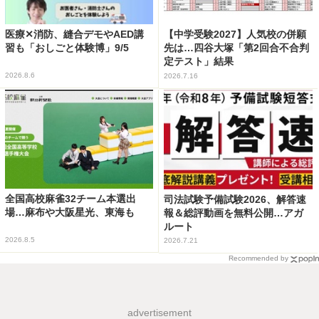
医療✕消防、縫合デモやAED講
【中学受験2027】人気校の併願
習も「おしごと体験博」9/5
先は…四谷大塚「第2回合不合判
定テスト」結果
2026.8.6
2026.7.16
全国高校麻雀32チーム本選出
司法試験予備試験2026、解答速
場…麻布や大阪星光、東海も
報＆総評動画を無料公開…アガ
ルート
2026.8.5
2026.7.21
Recommended by
advertisement