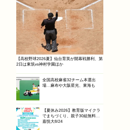
【高校野球2026夏】仙台育英が開幕戦勝利、第
2日は東筑vs神村学園ほか
全国高校麻雀32チーム本選出
場…麻布や大阪星光、東海も
【夏休み2026】教育版マイクラ
でまちづくり、親子30組無料…
嘉悦大8/24