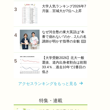
大学人気ランキング2026年7
月版…宮城大が7位へ上昇
なぜ河合塾の東大英語は"本
番で崩れない"のか…2人の名
講師が明かす指導の全貌
PR
【大学受験2026】北大一般
選抜、道内出身者割合は前期
33.4％…過去10年で2番目の
低さ
アクセスランキングをもっと見る
特集・連載