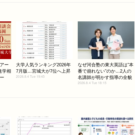
アー
大学人気ランキング2026年
なぜ河合塾の東大英語は"本
進学相
7月版…宮城大が7位へ上昇
番で崩れない"のか…2人の
2026.8.4 Tue 19:45
ー
名講師が明かす指導の全貌
2026.8.4 Tue 18:15