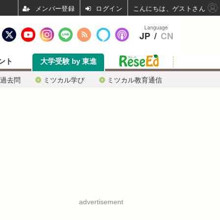
ログイン
こんにちは、ゲストさん
Language
JP
/
CN
ント
大学受験 by 東進
過去問
ミツカル学び
ミツカル教育通信
advertisement