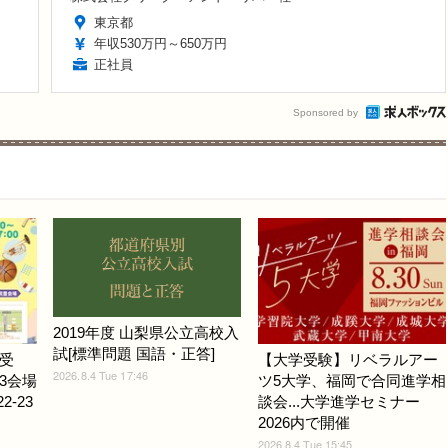
東京都
年収530万円～650万円
正社員
Sponsored by
2019年度 山梨県公立高校入
試[標準問題 国語・正答]
受
【大学受験】リベラルアー
2026.8.4 Tue 17:46
3会場
ツ5大学、福岡で合同進学相
-23
談会...大学進学セミナー
2026内で開催
2026.8.4 Tue 15:45