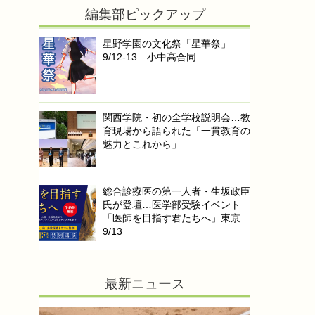
編集部ピックアップ
星野学園の文化祭「星華祭」
9/12-13…小中高合同
関西学院・初の全学校説明会…教
育現場から語られた「一貫教育の
魅力とこれから」
総合診療医の第一人者・生坂政臣
氏が登壇…医学部受験イベント
「医師を目指す君たちへ」東京
9/13
最新ニュース