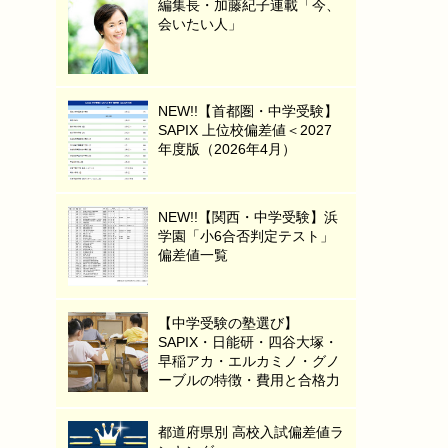
編集長・加藤紀子連載「今、
会いたい人」
NEW!!【首都圏・中学受験】
SAPIX 上位校偏差値＜2027
年度版（2026年4月）
NEW!!【関西・中学受験】浜
学園「小6合否判定テスト」
偏差値一覧
【中学受験の塾選び】
SAPIX・日能研・四谷大塚・
早稲アカ・エルカミノ・グノ
ーブルの特徴・費用と合格力
都道府県別 高校入試偏差値ラ