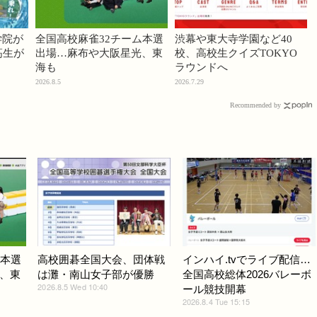
学院が
全国高校麻雀32チーム本選
渋幕や東大寺学園など40
高生が
出場…麻布や大阪星光、東
校、高校生クイズTOKYO
海も
ラウンドへ
2026.8.5
2026.7.29
Recommended by
ム本選
高校囲碁全国大会、団体戦
インハイ.tvでライブ配信…
、東
は灘・南山女子部が優勝
全国高校総体2026バレーボ
2026.8.5 Wed 10:40
ール競技開幕
2026.8.4 Tue 15:15