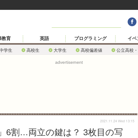
際教育
英語
プログラミング
イベ
中学生
高校生
大学生
高校偏差値
公立高校・
advertisement
2021.11.24 Wed 13:15
6割…両立の鍵は？ 3枚目の写