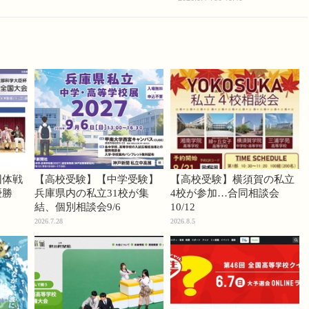
団体戦
【高校受験】【中学受験】
【高校受験】横須賀の私立
優勝
兵庫県内の私立31校が集
4校が参加…合同相談会
結、個別相談会9/6
10/12
2026.7.28
2026.8.5