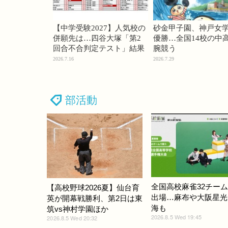
【中学受験2027】人気校の
砂金甲子園、神戸女
併願先は…四谷大塚「第2
優勝…全国14校の中
回合不合判定テスト」結果
腕競う
2026.7.16
2026.7.29
部活動
全国高校麻雀32チー
【高校野球2026夏】仙台育
出場…麻布や大阪星光
英が開幕戦勝利、第2日は東
海も
筑vs神村学園ほか
2026.8.5 Wed 19:45
2026.8.5 Wed 20:32