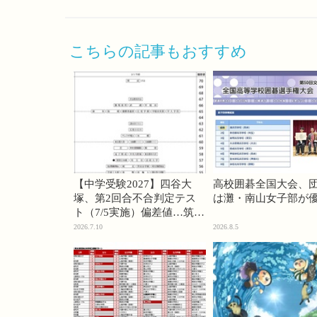
こちらの記事もおすすめ
【中学受験2027】四谷大
高校囲碁全国大会、
塚、第2回合不合判定テス
は灘・南山女子部が
ト（7/5実施）偏差値…筑駒
74・桜蔭70＜PR＞
2026.7.10
2026.8.5