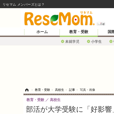
リセマム メンバーズ
ホーム
教育・受験
国
未就学児
小学生
ホーム
›
教育・受験
›
高校生
›
記事
›
写真・画像
教育・受験
高校生
部活が大学受験に「好影響」