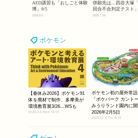
AED講習も「おしごと体験
併願先は…四谷大塚「
博」9/5
回合不合判定テスト
2026.8.6
2026.7.16
ポケモン
ポケモン初の屋外常設
【春休み2026】ポケモン91
「ポケパーク カント
体を廃材で制作、多摩美が
みうりランド園内に開
環境教育展3/26…WSも
2026.3.4 Wed 16:15
2026年2月5日
2025.12.4 Thu 9:15
ゲーム