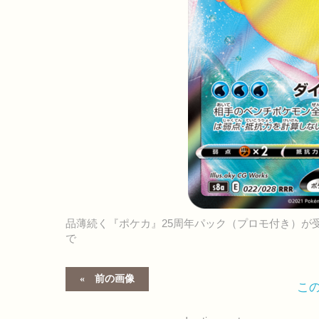
品薄続く『ポケカ』25周年パック（プロモ付き）が受
で
前の画像
こ