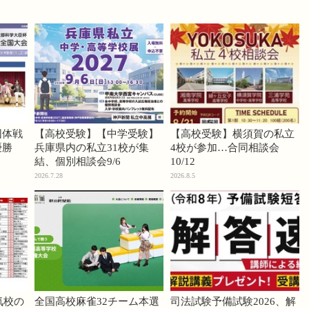
団体戦
【高校受験】【中学受験】
【高校受験】横須賀の私立
優勝
兵庫県内の私立31校が集
4校が参加…合同相談会
結、個別相談会9/6
10/12
2026.7.28
2026.8.5
気校の
全国高校麻雀32チーム本選
司法試験予備試験2026、解