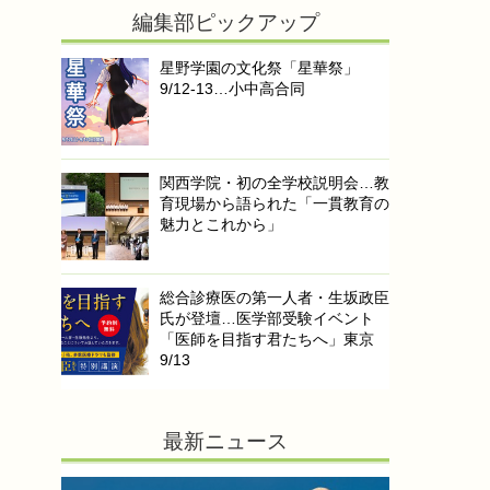
編集部ピックアップ
星野学園の文化祭「星華祭」
9/12-13…小中高合同
関西学院・初の全学校説明会…教
育現場から語られた「一貫教育の
魅力とこれから」
総合診療医の第一人者・生坂政臣
氏が登壇…医学部受験イベント
「医師を目指す君たちへ」東京
9/13
最新ニュース