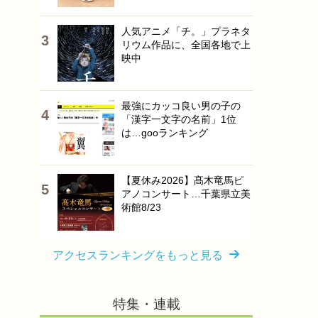
人気アニメ「チ。」プラネタ
リウム作品に、全国各地で上
映中
最強にカッコ良い男の子の
「漢字一文字の名前」1位
は…gooランキング
【夏休み2026】髙木竜馬ピ
アノコンサート…千葉県立美
術館8/23
アクセスランキングをもっと見る
特集・連載