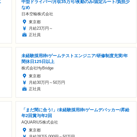
ニ
中型ドライバー/月収35万可/夜勤のみ/固定ルート/負担少
なめ
日本空輸株式会社
東京都
月給23万円～
正社員
未経験採用枠/ゲームテストエンジニア/研修制度充実/年
間休日125日以上
株式会社HyBridge
東京都
月給30万円～50万円
正社員
「まだ間に合う!」/未経験採用枠/ゲームデバッカー/昇給
年2回賞与年2回
AQUARIUS株式会社
東京都
月給28万5,000円～50万円