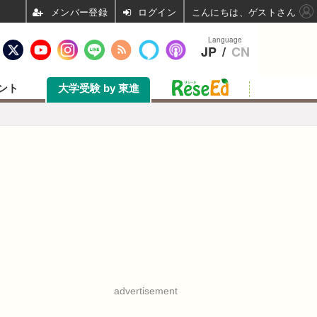
ログイン
こんにちは、ゲストさん
Language
JP
/
CN
ント
大学受験 by 東進
advertisement