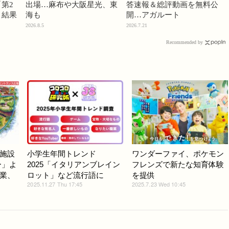
第2
出場…麻布や大阪星光、東
答速報＆総評動画を無料公
」結果
海も
開…アガルート
2026.8.5
2026.7.21
Recommended by
施設
小学生年間トレンド
ワンダーファイ、ポケモン
ー」よ
2025「イタリアンブレイン
フレンズで新たな知育体験
業、
ロット」など流行語に
を提供
2025.11.27 Thu 17:45
2025.7.23 Wed 10:45