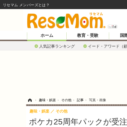
リセマム メンバーズ
ホーム
教育・受験
国
人気記事ランキング
イード・アワード（
ホーム
›
趣味・娯楽
›
その他
›
記事
›
写真・画像
趣味・娯楽
その他
ポケカ25周年パックが受注生