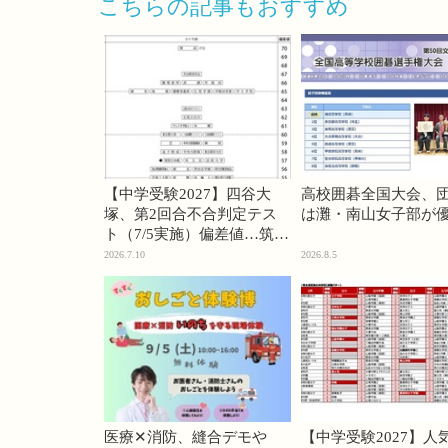
こちらの記事もおすすめ
【中学受験2027】四谷大
高校囲碁全国大会、
塚、第2回合不合判定テス
は灘・南山女子部が
ト（7/5実施）偏差値…筑駒
74・桜蔭70＜PR＞
2026.7.10
2026.8.5
医療✕消防、縫合デモや
【中学受験2027】人