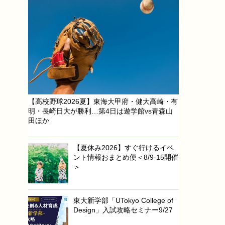
【高校野球2026夏】東海大甲府・健大高崎・有
明・長崎日大が勝利…第4日は遊学館vs青森山
田ほか
【夏休み2026】すぐ行けるイベ
ント情報おまとめ便＜8/9-15開催
＞
東大新学部「UTokyo College of
Design」入試攻略セミナー9/27