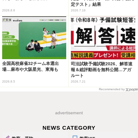
定テスト」結果
2026.8.6
2026.7.16
全国高校麻雀32チーム本選出
司法試験予備試験2026、解答速
場…麻布や大阪星光、東海も
報＆総評動画を無料公開…アガ
ルート
2026.8.5
2026.7.21
Recommended by
advertisement
NEWS CATEGORY