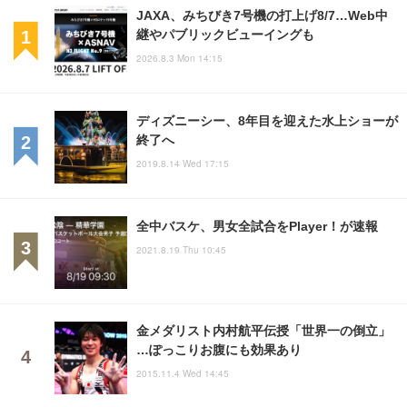
JAXA、みちびき7号機の打上げ8/7…Web中
継やパブリックビューイングも
2026.8.3 Mon 14:15
ディズニーシー、8年目を迎えた水上ショーが
終了へ
2019.8.14 Wed 17:15
全中バスケ、男女全試合をPlayer！が速報
2021.8.19 Thu 10:45
金メダリスト内村航平伝授「世界一の倒立」
…ぽっこりお腹にも効果あり
2015.11.4 Wed 14:45