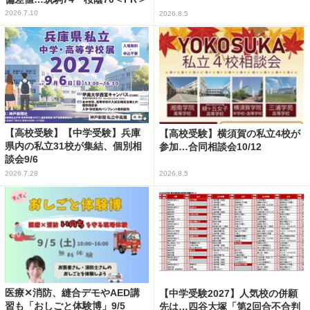
2026.7.10
2026.8.5
【高校受験】【中学受験】兵庫
【高校受験】横須賀の私立4校が
県内の私立31校が集結、個別相
参加…合同相談会10/12
談会9/6
2026.7.28
2026.8.5
医療✕消防、縫合デモやAED講
【中学受験2027】人気校の併願
習も「おしごと体験博」9/5
先は…四谷大塚「第2回合不合判