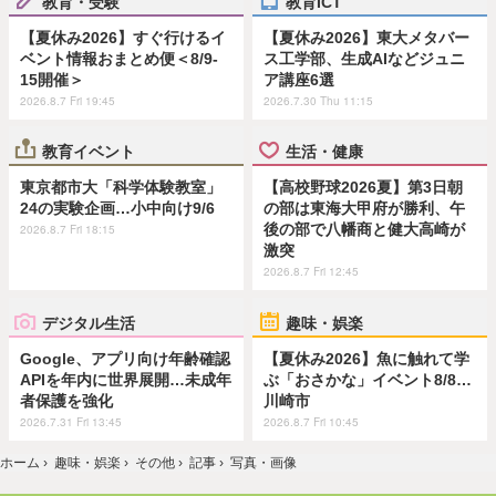
教育・受験
教育ICT
【夏休み2026】すぐ行けるイ
【夏休み2026】東大メタバー
ベント情報おまとめ便＜8/9-
ス工学部、生成AIなどジュニ
15開催＞
ア講座6選
2026.8.7 Fri 19:45
2026.7.30 Thu 11:15
教育イベント
生活・健康
東京都市大「科学体験教室」
【高校野球2026夏】第3日朝
24の実験企画…小中向け9/6
の部は東海大甲府が勝利、午
後の部で八幡商と健大高崎が
2026.8.7 Fri 18:15
激突
2026.8.7 Fri 12:45
デジタル生活
趣味・娯楽
Google、アプリ向け年齢確認
【夏休み2026】魚に触れて学
APIを年内に世界展開…未成年
ぶ「おさかな」イベント8/8…
者保護を強化
川崎市
2026.7.31 Fri 13:45
2026.8.7 Fri 10:45
ホーム
›
趣味・娯楽
›
その他
›
記事
›
写真・画像