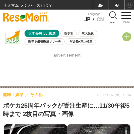
リセマム メンバーズ
Language
JP
/
CN
menu
search
大学受験 by 東進
医学部
東大受験
医専予備校徹底リサーチ
河合塾×東大特集
親子で考える大学選び
高校受験
中学受験
小学校受験
advertisement
共通テスト
夏休み
8月開催学校説明会・相談会
8月開催イベント・WS
全国公立高校 過去問
人気記事
自由研究教材（小学生向け）
自由研究教材（中学生向け）
ランキング
趣味・娯楽
その他
2021.11.25（木） 12:15
ポケカ25周年パックが受注生産に…11/30午後5
時まで 2枚目の写真・画像