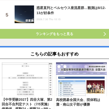
惑星直列とペルセウス座流星群…観測は8/12-
13が好条件
2026.7.30 Thu 10:15
ランキングをもっと見る
こちらの記事もおすすめ
【中学受験2027】四谷大塚、第2
高校囲碁全国大会、団体戦は
回合不合判定テスト（7/5実施）
灘・南山女子部が優勝
偏差値…筑駒74・桜蔭70＜PR＞