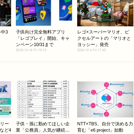
-中3
子供向け完全無料アプリ
レゴ×スーパーマリオ、ピ
「レゴプレイ」開始、キャ
クセルアートの「マリオと
ンペーン10/31まで
ヨッシー」発売
2024.10.18 Fri 15:15
2024.10.4 Fri 17:45
ドリー
子供・孫に勤めてほしい企
NTT×TBS、自分で決める力
など4
業「公務員」人気が継続…
育む「e6 project」始動