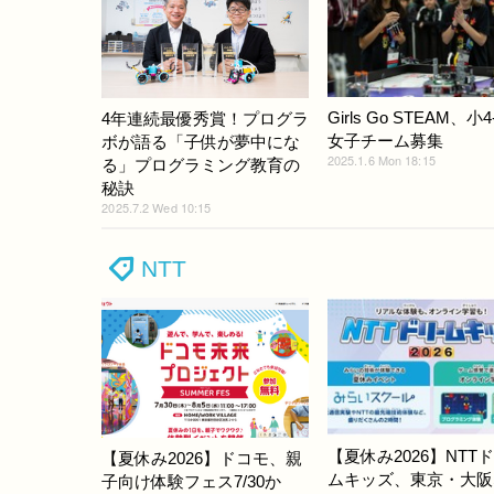
Girls Go STEAM、小4
4年連続最優秀賞！プログラ
女子チーム募集
ボが語る「子供が夢中にな
2025.1.6 Mon 18:15
る」プログラミング教育の
秘訣
2025.7.2 Wed 10:15
NTT
【夏休み2026】NTT
【夏休み2026】ドコモ、親
ムキッズ、東京・大阪
子向け体験フェス7/30か