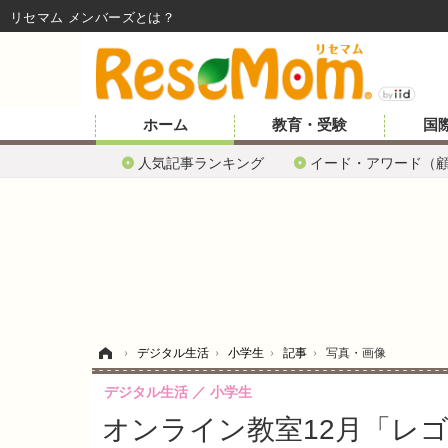
リセマム メンバーズ
ホーム
教育・受験
国
人気記事ランキング
イード・アワード（
ホーム
›
デジタル生活
›
小学生
›
記事
›
写真・画像
デジタル生活
小学生
オンライン教室12月「レ