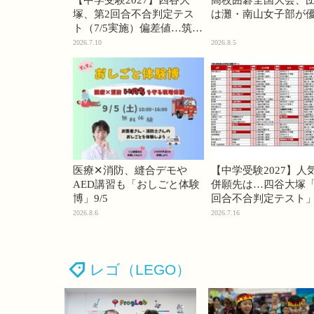
【中学受験2027】四谷大
高校囲碁全国大会、
塚、第2回合不合判定テス
は灘・南山女子部が
ト（7/5実施）偏差値…筑駒
74・桜蔭70＜PR＞
2026.7.10
2026.8.5
医療✕消防、縫合デモや
【中学受験2027】人
AED講習も「おしごと体験
併願先は…四谷大塚「
博」9/5
回合不合判定テスト
2026.8.6
2026.7.16
レゴ（LEGO）