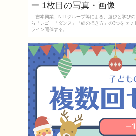
ー 1枚目の写真・画像
吉本興業、NTTグループ等による、遊びと学びのプ
ら「レゴ」「ダンス」「絵の描き方」の3つをセッ
ライン開催する。