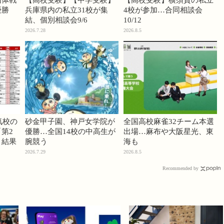
団体戦
【高校受験】【中学受験】
【高校受験】横須賀の私立
優勝
兵庫県内の私立31校が集
4校が参加…合同相談会
結、個別相談会9/6
10/12
2026.7.28
2026.8.5
気校の
砂金甲子園、神戸女学院が
全国高校麻雀32チーム本選
第2
優勝…全国14校の中高生が
出場…麻布や大阪星光、東
」結果
腕競う
海も
2026.7.29
2026.8.5
Recommended by