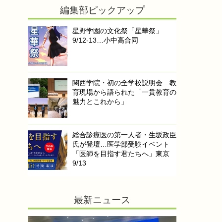
編集部ピックアップ
星野学園の文化祭「星華祭」
9/12-13…小中高合同
関西学院・初の全学校説明会…教
育現場から語られた「一貫教育の
魅力とこれから」
総合診療医の第一人者・生坂政臣
氏が登壇…医学部受験イベント
「医師を目指す君たちへ」東京
9/13
最新ニュース