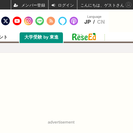
ログイン
こんにちは、ゲストさん
Language
JP
/
CN
ント
大学受験 by 東進
advertisement