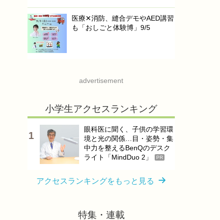
医療✕消防、縫合デモやAED講習
も「おしごと体験博」9/5
advertisement
小学生アクセスランキング
眼科医に聞く、子供の学習環
境と光の関係…目・姿勢・集
中力を整えるBenQのデスク
ライト「MindDuo 2」
PR
アクセスランキングをもっと見る
特集・連載