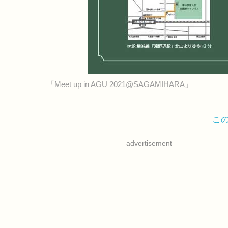
「Meet up in AGU 2021@SAGAMIHARA」
こ
advertisement