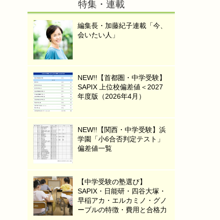
特集・連載
編集長・加藤紀子連載「今、
会いたい人」
NEW!!【首都圏・中学受験】
SAPIX 上位校偏差値＜2027
年度版（2026年4月）
NEW!!【関西・中学受験】浜
学園「小6合否判定テスト」
偏差値一覧
【中学受験の塾選び】
SAPIX・日能研・四谷大塚・
早稲アカ・エルカミノ・グノ
ーブルの特徴・費用と合格力