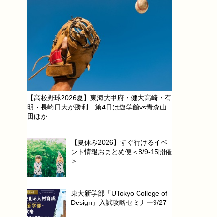
【高校野球2026夏】東海大甲府・健大高崎・有
明・長崎日大が勝利…第4日は遊学館vs青森山
田ほか
【夏休み2026】すぐ行けるイベ
ント情報おまとめ便＜8/9-15開催
＞
東大新学部「UTokyo College of
Design」入試攻略セミナー9/27