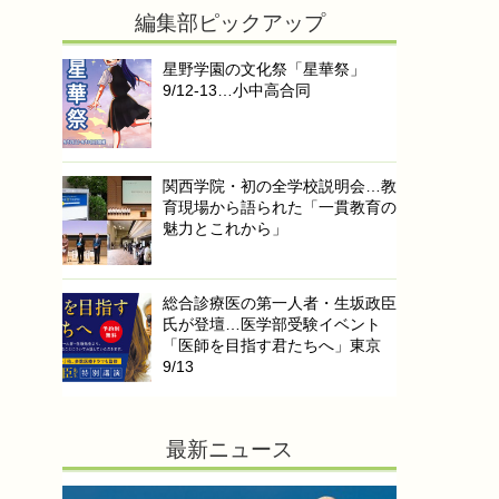
編集部ピックアップ
星野学園の文化祭「星華祭」
9/12-13…小中高合同
関西学院・初の全学校説明会…教
育現場から語られた「一貫教育の
魅力とこれから」
総合診療医の第一人者・生坂政臣
氏が登壇…医学部受験イベント
「医師を目指す君たちへ」東京
9/13
最新ニュース