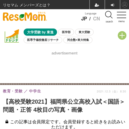
リセマム メンバーズ
Language
JP
/
CN
menu
search
大学受験 by 東進
医学部
東大受験
医専予備校徹底リサーチ
河合塾×東大特集
親子で考える大学選び
高校受験
中学受験
小学校受験
advertisement
共通テスト
夏休み
8月開催学校説明会・相談会
8月開催イベント・WS
全国公立高校 過去問
人気記事
自由研究教材（小学生向け）
自由研究教材（中学生向け）
ランキング
教育・受験
中学生
2021.12.3（金） 8:30
【高校受験2021】福岡県公立高校入試＜国語＞
問題・正答 4枚目の写真・画像
この記事は会員限定です。会員登録すると続きをお読みい
ただけます。