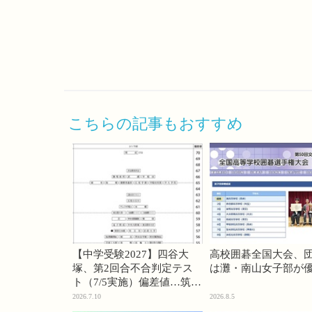
こちらの記事もおすすめ
【中学受験2027】四谷大
高校囲碁全国大会、
塚、第2回合不合判定テス
は灘・南山女子部が
ト（7/5実施）偏差値…筑駒
74・桜蔭70＜PR＞
2026.7.10
2026.8.5