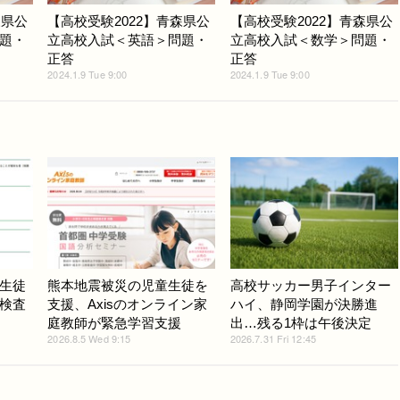
森県公
【高校受験2022】青森県公
【高校受験2022】青森県公
題・
立高校入試＜英語＞問題・
立高校入試＜数学＞問題・
正答
正答
2024.1.9 Tue 9:00
2024.1.9 Tue 9:00
生徒
熊本地震被災の児童生徒を
高校サッカー男子インター
検査
支援、Axisのオンライン家
ハイ、静岡学園が決勝進
庭教師が緊急学習支援
出…残る1枠は午後決定
2026.8.5 Wed 9:15
2026.7.31 Fri 12:45