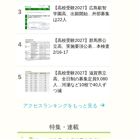
【高校受験2027】広島叡智
学園高、出願開始…外部募集
は22人
【高校受験2027】群馬県公
立高、実施要項公表…本検査
2/16-17
【高校受験2027】滋賀県立
高、全日制の募集定員9,080
人…河瀬など10校で40人ず
つ減
アクセスランキングをもっと見る
特集・連載