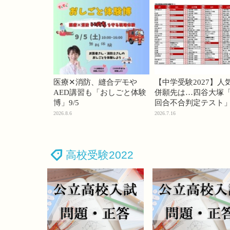
医療✕消防、縫合デモや
【中学受験2027】人
AED講習も「おしごと体験
併願先は…四谷大塚「
博」9/5
回合不合判定テスト
2026.8.6
2026.7.16
高校受験2022