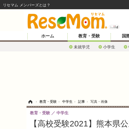
リセマム メンバーズ
ホーム
教育・受験
国
未就学児
小学生
ホーム
›
教育・受験
›
中学生
›
記事
›
写真・画像
教育・受験
中学生
【高校受験2021】熊本県