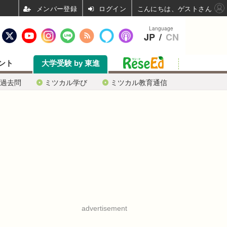
ログイン
こんにちは、ゲストさん
Language
JP
/
CN
ント
大学受験 by 東進
過去問
ミツカル学び
ミツカル教育通信
advertisement