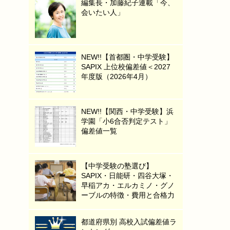
編集長・加藤紀子連載「今、
会いたい人」
NEW!!【首都圏・中学受験】
SAPIX 上位校偏差値＜2027
年度版（2026年4月）
NEW!!【関西・中学受験】浜
学園「小6合否判定テスト」
偏差値一覧
【中学受験の塾選び】
SAPIX・日能研・四谷大塚・
早稲アカ・エルカミノ・グノ
ーブルの特徴・費用と合格力
都道府県別 高校入試偏差値ラ