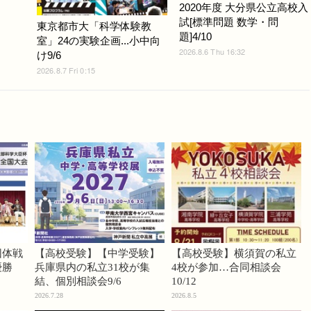
2020年度 大分県公立高校入
試[標準問題 数学・問
東京都市大「科学体験教
題]4/10
室」24の実験企画...小中向
2026.8.6 Thu 16:32
け9/6
2026.8.7 Fri 0:15
団体戦
【高校受験】【中学受験】
【高校受験】横須賀の私立
優勝
兵庫県内の私立31校が集
4校が参加…合同相談会
結、個別相談会9/6
10/12
2026.7.28
2026.8.5