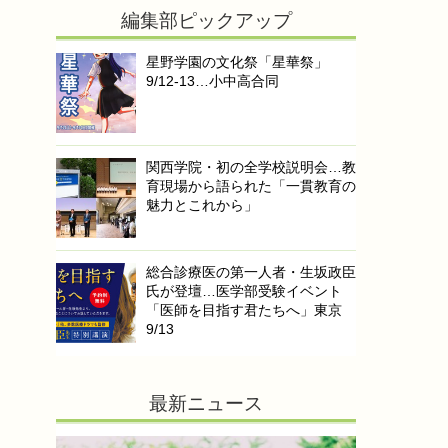
編集部ピックアップ
星野学園の文化祭「星華祭」
9/12-13…小中高合同
関西学院・初の全学校説明会…教
育現場から語られた「一貫教育の
魅力とこれから」
総合診療医の第一人者・生坂政臣
氏が登壇…医学部受験イベント
「医師を目指す君たちへ」東京
9/13
最新ニュース