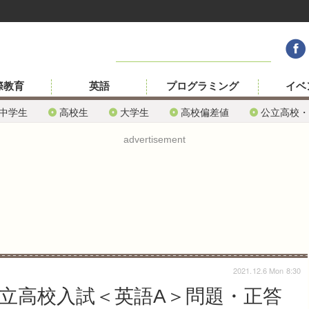
際教育
英語
プログラミング
イベ
中学生
高校生
大学生
高校偏差値
公立高校・
advertisement
2021.12.6 Mon 8:30
公立高校入試＜英語A＞問題・正答