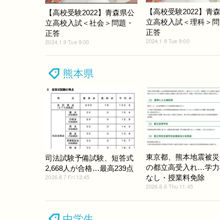
【高校受験2022】青
【高校受験2022】青森県公
立高校入試＜理科＞問
立高校入試＜社会＞問題・
正答
正答
2024.1.9 Tue 9:00
2024.1.9 Tue 9:00
熊本県
東京都、熊本地震被災
司法試験予備試験、短答式
の都立高受入れ…学力
2,668人が合格…最高239点
2026.8.7 Fri 13:45
なし・授業料免除
2026.8.6 Thu 11:45
中学生