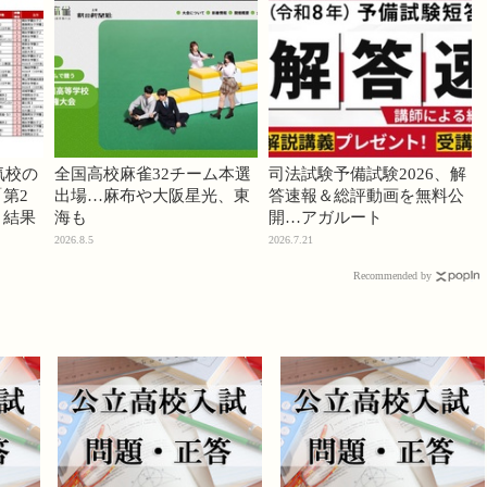
気校の
全国高校麻雀32チーム本選
司法試験予備試験2026、解
第2
出場…麻布や大阪星光、東
答速報＆総評動画を無料公
」結果
海も
開…アガルート
2026.8.5
2026.7.21
Recommended by