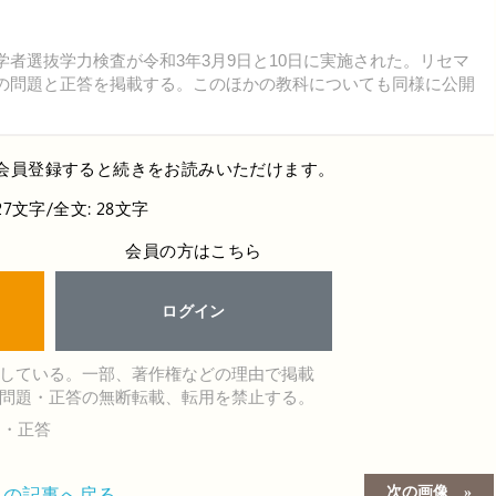
学者選抜学力検査が令和3年3月9日と10日に実施された。リセマ
の問題と正答を掲載する。このほかの教科についても同様に公開
会員登録すると続きをお読みいただけます。
27文字/全文: 28文字
会員の方はこちら
ログイン
している。一部、著作権などの理由で掲載
問題・正答の無断転載、転用を禁止する。
題・正答
次の画像
この記事へ戻る