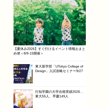
【夏休み2026】すぐ行けるイベント情報おまと
め便＜8/9-15開催＞
東大新学部「UTokyo College of
Design」入試攻略セミナー9/27
行知学園の大学合格実績2026…
東大55人、早慶149人