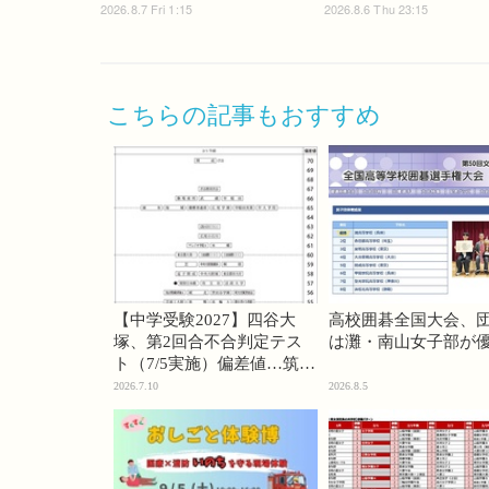
2026.8.7 Fri 1:15
2026.8.6 Thu 23:15
こちらの記事もおすすめ
【中学受験2027】四谷大
高校囲碁全国大会、
塚、第2回合不合判定テス
は灘・南山女子部が
ト（7/5実施）偏差値…筑駒
74・桜蔭70＜PR＞
2026.7.10
2026.8.5