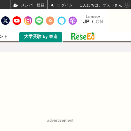
ログイン
こんにちは、ゲストさん
Language
JP
/
CN
ント
大学受験 by 東進
advertisement