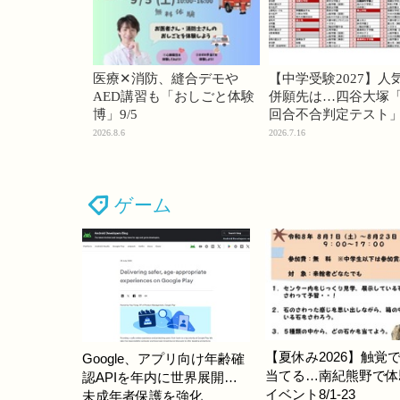
医療✕消防、縫合デモや
【中学受験2027】人
AED講習も「おしごと体験
併願先は…四谷大塚「
博」9/5
回合不合判定テスト
2026.8.6
2026.7.16
ゲーム
【夏休み2026】触覚
Google、アプリ向け年齢確
当てる…南紀熊野で体
認APIを年内に世界展開…
イベント8/1-23
未成年者保護を強化