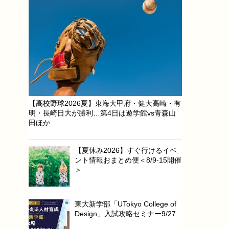
【高校野球2026夏】東海大甲府・健大高崎・有
明・長崎日大が勝利…第4日は遊学館vs青森山
田ほか
【夏休み2026】すぐ行けるイベ
ント情報おまとめ便＜8/9-15開催
＞
東大新学部「UTokyo College of
Design」入試攻略セミナー9/27