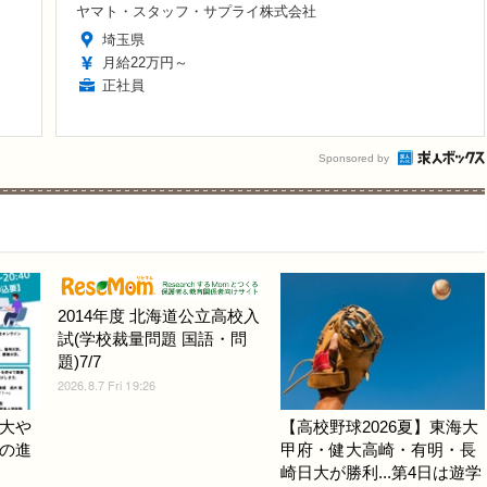
ヤマト・スタッフ・サプライ株式会社
埼玉県
月給22万円～
正社員
Sponsored by
2014年度 北海道公立高校入
試(学校裁量問題 国語・問
題)7/7
2026.8.7 Fri 19:26
大や
【高校野球2026夏】東海大
の進
甲府・健大高崎・有明・長
崎日大が勝利...第4日は遊学