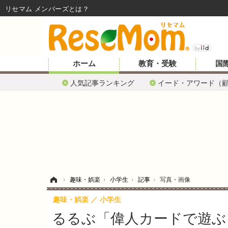
リセマム メンバーズ
ホーム
教育・受験
国
人気記事ランキング
イード・アワード（
ホーム
›
趣味・娯楽
›
小学生
›
記事
›
写真・画像
趣味・娯楽
小学生
るるぶ「偉人カードで遊ぶ