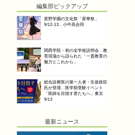
編集部ピックアップ
星野学園の文化祭「星華祭」
9/12-13…小中高合同
関西学院・初の全学校説明会…教
育現場から語られた「一貫教育の
魅力とこれから」
総合診療医の第一人者・生坂政臣
氏が登壇…医学部受験イベント
「医師を目指す君たちへ」東京
9/13
最新ニュース