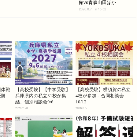
館vs青森山田ほか
2026.8.7 Fri 15:52
団体戦
【高校受験】【中学受験】
【高校受験】横須賀の私立
優勝
兵庫県内の私立31校が集
4校が参加…合同相談会
結、個別相談会9/6
10/12
2026.7.28
2026.8.5