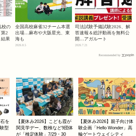
気校の
全国高校麻雀32チーム本選
司法試験予備試験2026、解
第2
出場…麻布や大阪星光、東
答速報＆総評動画を無料公
」結果
海も
開…アガルート
2026.8.5
2026.7.21
Recommended by
で石を
【夏休み2026】こども霞が
【夏休み2026】親子向け体
験型
関見学デー、数検など9団体
験企画「Hello Wonder」高
が「検定体験」7/29・30
輪ゲートウェイシティ