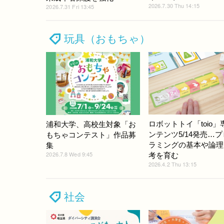
2026.7.30 Thu 14:15
2026.7.31 Fri 13:45
玩具（おもちゃ）
ロボットトイ「toio」
浦和大学、高校生対象「お
ンテンツ5/14発売…
もちゃコンテスト」作品募
ラミングの基本や論理
集
2026.7.8 Wed 9:45
考を育む
2026.4.2 Thu 13:15
社会