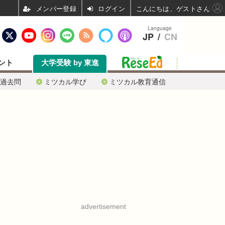
ログイン
こんにちは、ゲストさん
Language
JP
/
CN
ント
大学受験 by 東進
過去問
ミツカル学び
ミツカル教育通信
advertisement