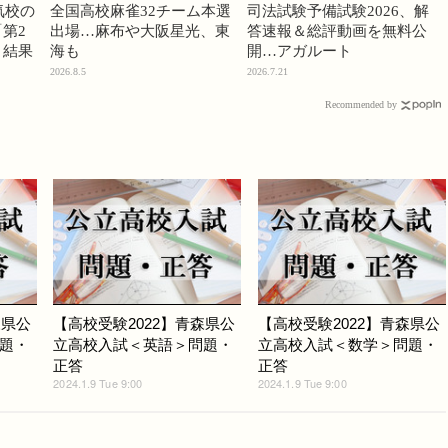
気校の
全国高校麻雀32チーム本選
司法試験予備試験2026、解
第2
出場…麻布や大阪星光、東
答速報＆総評動画を無料公
」結果
海も
開…アガルート
2026.8.5
2026.7.21
Recommended by
森県公
【高校受験2022】青森県公
【高校受験2022】青森県公
題・
立高校入試＜英語＞問題・
立高校入試＜数学＞問題・
正答
正答
2024.1.9 Tue 9:00
2024.1.9 Tue 9:00