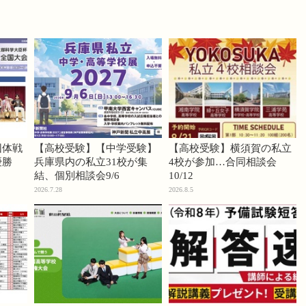
団体戦
【高校受験】【中学受験】
【高校受験】横須賀の私立
優勝
兵庫県内の私立31校が集
4校が参加…合同相談会
結、個別相談会9/6
10/12
2026.7.28
2026.8.5