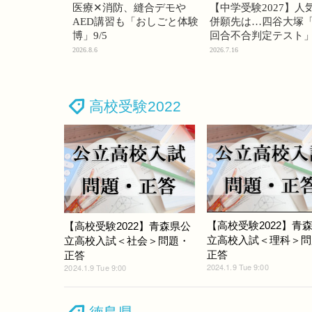
医療✕消防、縫合デモや
【中学受験2027】人
AED講習も「おしごと体験
併願先は…四谷大塚「
博」9/5
回合不合判定テスト
2026.8.6
2026.7.16
高校受験2022
【高校受験2022】青
【高校受験2022】青森県公
立高校入試＜理科＞問
立高校入試＜社会＞問題・
正答
正答
2024.1.9 Tue 9:00
2024.1.9 Tue 9:00