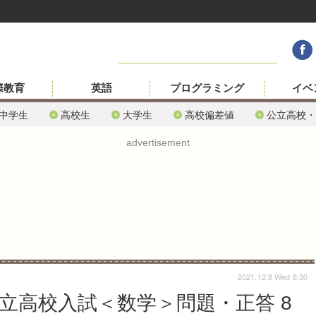
際教育
英語
プログラミング
イベ
中学生
高校生
大学生
高校偏差値
公立高校・
advertisement
2021.12.8 Wed 8:30
公立高校入試＜数学＞問題・正答 8