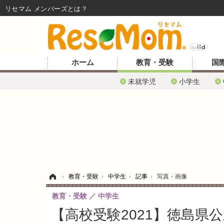
リセマム メンバーズ
ホーム
教育・受験
国
未就学児
小学生
ホーム
›
教育・受験
›
中学生
›
記事
›
写真・画像
教育・受験
中学生
【高校受験2021】徳島県