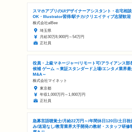
スマホアプリのUIデザイナーアシスタント・在宅相談
OK・Illustrator習得/駅チカ/クリエイティブ志望歓迎
株式会社alBee
埼玉県
月給30万8,900円～54万円
正社員
役員・上級マネージャー/リモート可/アライアンス部
候補 ゲーム ～東証スタンダード上場/エンタメ業界最
M&A～
株式会社マイネット
東京都
年収1,000万円～1,800万円
正社員
急募言語聴覚士/月給22万円～/年間休日120日/土日祝
み/送迎なし/教育業界大手開発の教材・スタッフ研修