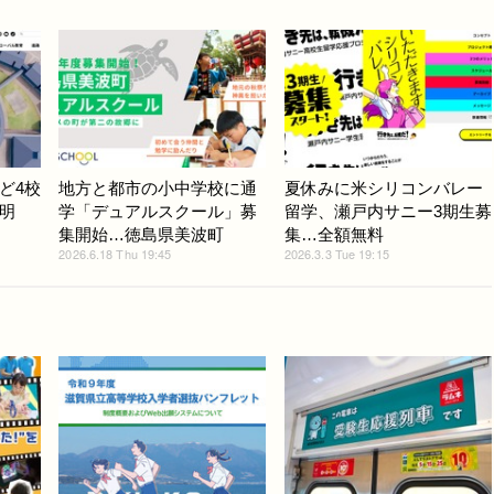
ど4校
地方と都市の小中学校に通
夏休みに米シリコンバレー
明
学「デュアルスクール」募
留学、瀬戸内サニー3期生募
集開始…徳島県美波町
集…全額無料
2026.6.18 Thu 19:45
2026.3.3 Tue 19:15