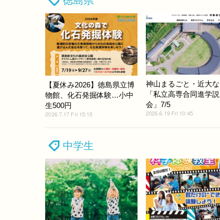
徳島県
神山まるごと・近大な
【夏休み2026】徳島県立博
「私立高専合同進学説
物館、化石発掘体験…小中
会」7/5
生500円
2026.6.19 Fri 10:45
2026.7.17 Fri 15:15
中学生