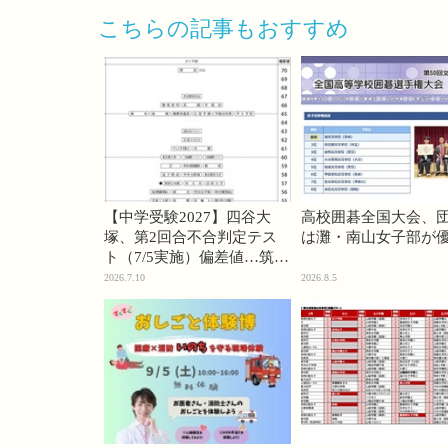
こちらの記事もおすすめ
【中学受験2027】四谷大
高校囲碁全国大会、
塚、第2回合不合判定テス
は灘・南山女子部が
ト（7/5実施）偏差値…筑駒
74・桜蔭70＜PR＞
2026.7.10
2026.8.5