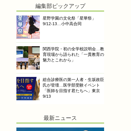
編集部ピックアップ
星野学園の文化祭「星華祭」
9/12-13…小中高合同
関西学院・初の全学校説明会…教
育現場から語られた「一貫教育の
魅力とこれから」
総合診療医の第一人者・生坂政臣
氏が登壇…医学部受験イベント
「医師を目指す君たちへ」東京
9/13
最新ニュース