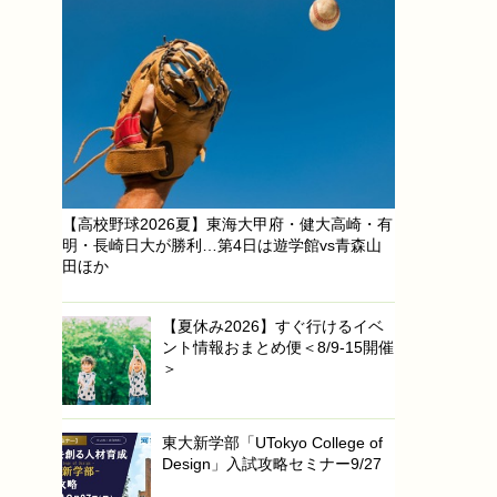
【高校野球2026夏】東海大甲府・健大高崎・有
明・長崎日大が勝利…第4日は遊学館vs青森山
田ほか
【夏休み2026】すぐ行けるイベ
ント情報おまとめ便＜8/9-15開催
＞
東大新学部「UTokyo College of
Design」入試攻略セミナー9/27