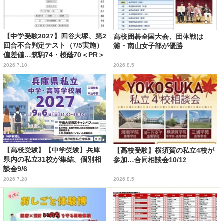
【中学受験2027】四谷大塚、第2
高校囲碁全国大会、団体戦は
回合不合判定テスト（7/5実施）
灘・南山女子部が優勝
偏差値…筑駒74・桜蔭70＜PR＞
2026.7.10
2026.8.5
【高校受験】【中学受験】兵庫
【高校受験】横須賀の私立4校が
県内の私立31校が集結、個別相
参加…合同相談会10/12
談会9/6
2026.7.28
2026.8.5