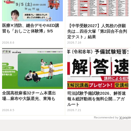
医療✕消防、縫合デモやAED講
【中学受験2027】人気校の併願
習も「おしごと体験博」9/5
先は…四谷大塚「第2回合不合判
定テスト」結果
2026.8.6
2026.7.16
全国高校麻雀32チーム本選出
司法試験予備試験2026、解答速
場…麻布や大阪星光、東海も
報＆総評動画を無料公開…アガ
ルート
2026.8.5
2026.7.21
Recommended by