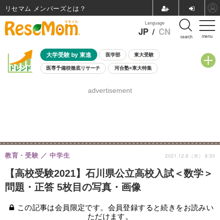
リセマム メンバーズ
Language
JP
/
CN
menu
search
大学受験 by 東進
医学部
東大受験
医専予備校徹底リサーチ
河合塾×東大特集
親子で考える大学選び
高校受験
中学受験
小学校受験
advertisement
共通テスト
夏休み
8月開催学校説明会・相談会
8月開催イベント・WS
全国公立高校 過去問
人気記事
自由研究教材（小学生向け）
自由研究教材（中学生向け）
ランキング
教育・受験
中学生
2021.12.8（水） 8:30
【高校受験2021】石川県公立高校入試＜数学＞
問題・正答 5枚目の写真・画像
この記事は会員限定です。会員登録すると続きをお読みい
ただけます。