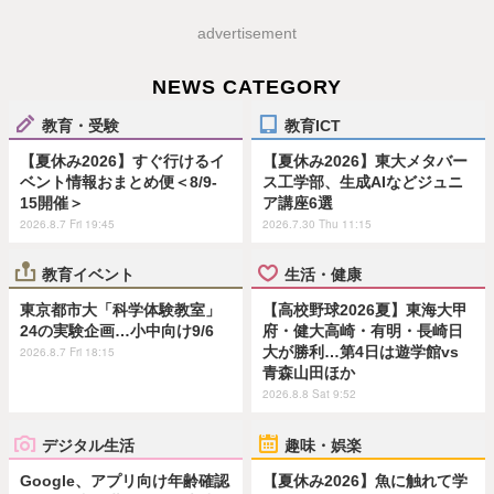
advertisement
NEWS CATEGORY
教育・受験
教育ICT
【夏休み2026】すぐ行けるイ
【夏休み2026】東大メタバー
ベント情報おまとめ便＜8/9-
ス工学部、生成AIなどジュニ
15開催＞
ア講座6選
2026.8.7 Fri 19:45
2026.7.30 Thu 11:15
教育イベント
生活・健康
東京都市大「科学体験教室」
【高校野球2026夏】東海大甲
24の実験企画…小中向け9/6
府・健大高崎・有明・長崎日
大が勝利…第4日は遊学館vs
2026.8.7 Fri 18:15
青森山田ほか
2026.8.8 Sat 9:52
デジタル生活
趣味・娯楽
Google、アプリ向け年齢確認
【夏休み2026】魚に触れて学