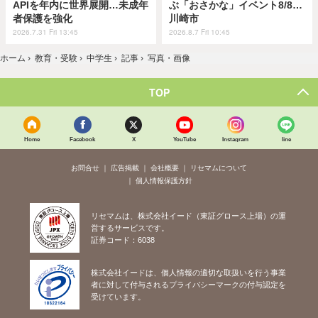
APIを年内に世界展開…未成年
ぶ「おさかな」イベント8/8…
者保護を強化
川崎市
2026.7.31 Fri 13:45
2026.8.7 Fri 10:45
ホーム
›
教育・受験
›
中学生
›
記事
›
写真・画像
TOP
Home
Facebook
X
YouTube
Instagram
line
お問合せ
広告掲載
会社概要
リセマムについて
個人情報保護方針
リセマムは、株式会社イード（東証グロース上場）の運
営するサービスです。
証券コード：6038
株式会社イードは、個人情報の適切な取扱いを行う事業
者に対して付与されるプライバシーマークの付与認定を
受けています。