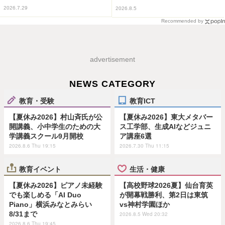
2026.7.29
2026.8.5
Recommended by
advertisement
NEWS CATEGORY
教育・受験
教育ICT
【夏休み2026】村山斉氏が公
【夏休み2026】東大メタバー
開講義、小中学生のための大
ス工学部、生成AIなどジュニ
学講義スクール9月開校
ア講座6選
2026.8.6 Thu 19:15
2026.7.30 Thu 11:15
教育イベント
生活・健康
【夏休み2026】ピアノ未経験
【高校野球2026夏】仙台育英
でも楽しめる「AI Duo
が開幕戦勝利、第2日は東筑
Piano」横浜みなとみらい
vs神村学園ほか
8/31まで
2026.8.5 Wed 20:32
2026.8.6 Thu 19:45