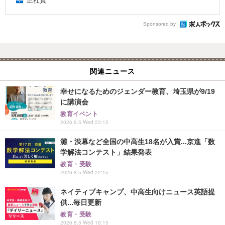
正社員
Sponsored by
関連ニュース
幸せになるためのジェンダー教育、埼玉県が9/19
に講演会
教育イベント
2026.8.5 Wed 23:15
灘・渋幕など全国の中高生18名が入賞...京進「数
学解法コンテスト」結果発表
教育・受験
2026.8.5 Wed 22:15
ネイティブキャンプ、中高生向けニュース英語提
供...毎日更新
教育・受験
2026.8.5 Wed 18:15