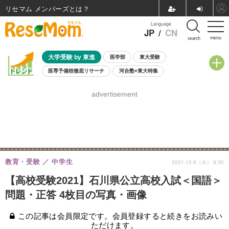
リセマム メンバーズ
Language
JP
/
CN
menu
search
大学受験 by 東進
医学部
東大受験
医専予備校徹底リサーチ
河合塾×東大特集
親子で考える大学選び
高校受験
中学受験
小学校受験
advertisement
共通テスト
夏休み
8月開催学校説明会・相談会
8月開催イベント・WS
全国公立高校 過去問
人気記事
自由研究教材（小学生向け）
自由研究教材（中学生向け）
ランキング
教育・受験
中学生
2021.12.8（水） 8:30
【高校受験2021】石川県公立高校入試＜国語＞
問題・正答 4枚目の写真・画像
この記事は会員限定です。会員登録すると続きをお読みい
ただけます。