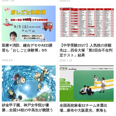
2026.7.28
2026.8.5
医療✕消防、縫合デモやAED講
【中学受験2027】人気校の併願
習も「おしごと体験博」9/5
先は…四谷大塚「第2回合不合判
定テスト」結果
2026.8.6
2026.7.16
砂金甲子園、神戸女学院が優
全国高校麻雀32チーム本選出
勝…全国14校の中高生が腕競う
場…麻布や大阪星光、東海も