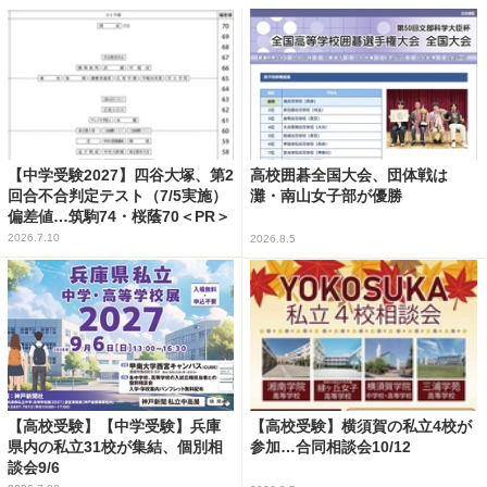
【中学受験2027】四谷大塚、第2
高校囲碁全国大会、団体戦は
回合不合判定テスト（7/5実施）
灘・南山女子部が優勝
偏差値…筑駒74・桜蔭70＜PR＞
2026.7.10
2026.8.5
【高校受験】【中学受験】兵庫
【高校受験】横須賀の私立4校が
県内の私立31校が集結、個別相
参加…合同相談会10/12
談会9/6