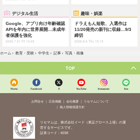
デジタル生活
趣味・娯楽
Google、アプリ向け年齢確認
ドラえもん短歌、入選作は
APIを年内に世界展開…未成年
11/20発売の新刊に収録…9/3
者保護を強化
締切
2026.7.31 Fri 13:45
2026.8.6 Thu 15:15
ホーム
›
教育・受験
›
中学生
›
記事
›
写真・画像
TOP
Home
Facebook
X
YouTube
Instagram
line
お問合せ
広告掲載
会社概要
リセマムについて
個人情報保護方針
リセマムは、株式会社イード（東証グロース上場）の運
営するサービスです。
証券コード：6038