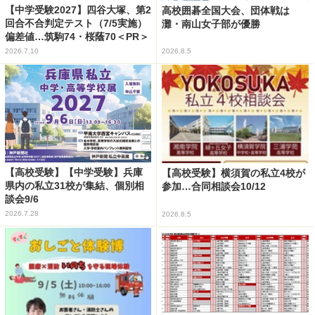
【中学受験2027】四谷大塚、第2
高校囲碁全国大会、団体戦は
回合不合判定テスト（7/5実施）
灘・南山女子部が優勝
偏差値…筑駒74・桜蔭70＜PR＞
2026.7.10
2026.8.5
【高校受験】【中学受験】兵庫
【高校受験】横須賀の私立4校が
県内の私立31校が集結、個別相
参加…合同相談会10/12
談会9/6
2026.7.28
2026.8.5