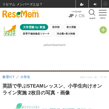
リセマム メンバーズ
Language
JP
/
CN
menu
search
大学受験 by 東進
医学部
東大受験
医専予備校徹底リサーチ
河合塾×東大特集
親子で考える大学選び
高校受験
中学受験
小学校受験
advertisement
共通テスト
夏休み
8月開催学校説明会・相談会
8月開催イベント・WS
全国公立高校 過去問
人気記事
自由研究教材（小学生向け）
自由研究教材（中学生向け）
ランキング
教育ICT
小学生
2021.12.9（木） 17:15
英語で学ぶSTEAMレッスン、小学生向けオン
ライン実施 2枚目の写真・画像