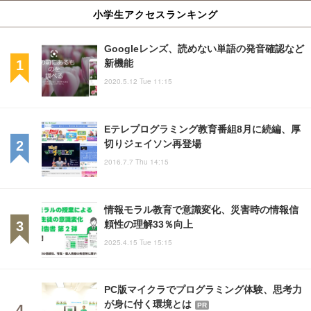
小学生アクセスランキング
Googleレンズ、読めない単語の発音確認など
新機能
2020.5.12 Tue 11:15
Eテレプログラミング教育番組8月に続編、厚
切りジェイソン再登場
2016.7.7 Thu 14:15
情報モラル教育で意識変化、災害時の情報信
頼性の理解33％向上
2025.4.15 Tue 15:15
PC版マイクラでプログラミング体験、思考力
が身に付く環境とは
PR