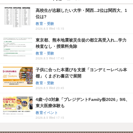
高校生が志願したい大学・関西...2位は関西大、1
位は?
教育・受験
2026.8.5 Wed 15:15
東京都、熊本地震被災生徒の都立高受入れ...学力
検査なし・授業料免除
教育・受験
2026.8.5 Wed 17:45
子供に合った本選びを支援「ヨンデミーレベル本
棚」くまざわ書店で展開
教育・受験
2026.8.5 Wed 23:45
4歳~小3対象「プレジデントFamily祭2026」9/6、
東大医療体験も
教育イベント
2026.8.5 Wed 17:15