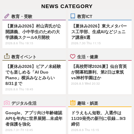
NEWS CATEGORY
教育・受験
教育ICT
【夏休み2026】村山斉氏が公
【夏休み2026】東大メタバー
開講義、小中学生のための大
ス工学部、生成AIなどジュニ
学講義スクール9月開校
ア講座6選
2026.8.6 Thu 19:15
2026.7.30 Thu 11:15
教育イベント
生活・健康
【夏休み2026】ピアノ未経験
【高校野球2026夏】仙台育英
でも楽しめる「AI Duo
が開幕戦勝利、第2日は東筑
Piano」横浜みなとみらい
vs神村学園ほか
8/31まで
2026.8.5 Wed 20:32
2026.8.6 Thu 19:45
デジタル生活
趣味・娯楽
Google、アプリ向け年齢確認
ドラえもん短歌、入選作は
APIを年内に世界展開…未成年
11/20発売の新刊に収録…9/3
者保護を強化
締切
2026.7.31 Fri 13:45
2026.8.6 Thu 15:15