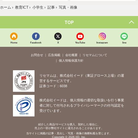
ホーム
›
教育ICT
›
小学生
›
記事
›
写真・画像
TOP
Home
Facebook
X
YouTube
Instagram
line
お問合せ
広告掲載
会社概要
リセマムについて
個人情報保護方針
リセマムは、株式会社イード（東証グロース上場）の運
営するサービスです。
証券コード：6038
株式会社イードは、個人情報の適切な取扱いを行う事業
者に対して付与されるプライバシーマークの付与認定を
受けています。
紹介した商品/サービスを購入、契約した場合に、
売上の一部が弊社サイトに還元されることがあります。
当サイトに掲載の記事・見出し・写真・画像の無断転載を禁じます。
Copyright © 2026 IID, Inc.