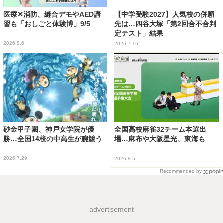
医療✕消防、縫合デモやAED講
【中学受験2027】人気校の併願
習も「おしごと体験博」9/5
先は…四谷大塚「第2回合不合判
定テスト」結果
2026.8.6
2026.7.16
砂金甲子園、神戸女学院が優
全国高校麻雀32チーム本選出
勝…全国14校の中高生が腕競う
場…麻布や大阪星光、東海も
2026.7.29
2026.8.5
Recommended by
advertisement