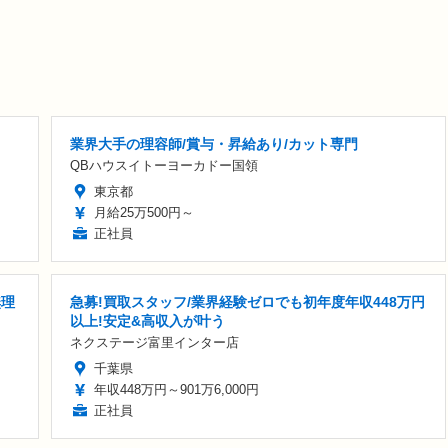
業界大手の理容師/賞与・昇給あり/カット専門
QBハウスイトーヨーカドー国領
東京都
月給25万500円～
正社員
無理
急募!買取スタッフ/業界経験ゼロでも初年度年収448万円
以上!安定&高収入が叶う
ネクステージ富里インター店
千葉県
年収448万円～901万6,000円
正社員