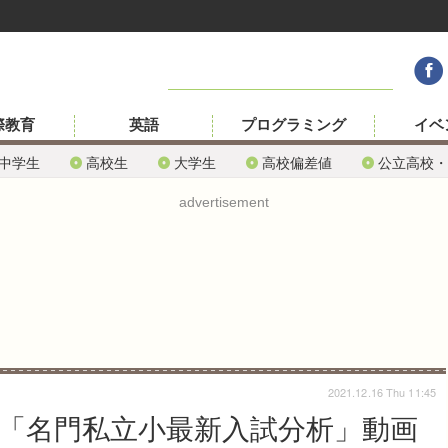
際教育
英語
プログラミング
イベ
中学生
高校生
大学生
高校偏差値
公立高校・
advertisement
2021.12.16 Thu 11:45
会「名門私立小最新入試分析」動画