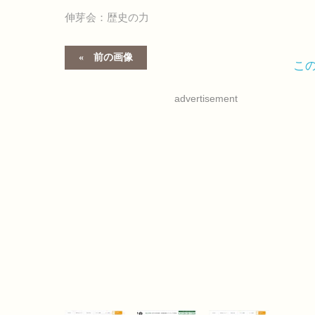
伸芽会：歴史の力
前の画像
こ
advertisement