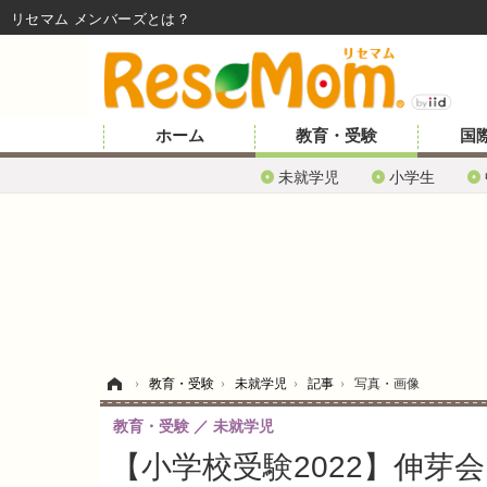
リセマム メンバーズ
ホーム
教育・受験
国
未就学児
小学生
ホーム
›
教育・受験
›
未就学児
›
記事
›
写真・画像
教育・受験
未就学児
【小学校受験2022】伸芽