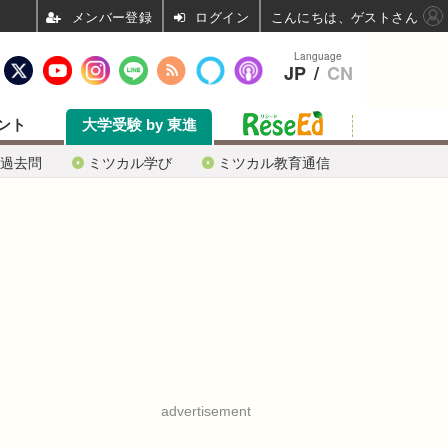
ログイン
こんにちは、ゲストさん
Language
JP
/
CN
ント
大学受験 by 東進
過去問
ミツカル学び
ミツカル教育通信
advertisement