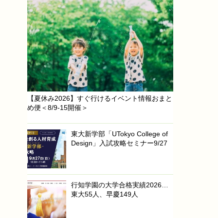
【夏休み2026】すぐ行けるイベント情報おまと
め便＜8/9-15開催＞
東大新学部「UTokyo College of
Design」入試攻略セミナー9/27
行知学園の大学合格実績2026…
東大55人、早慶149人