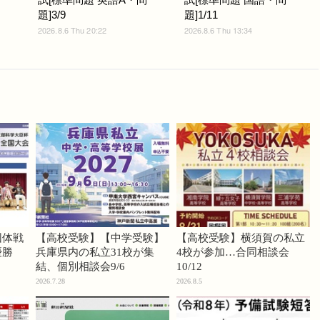
題]3/9
題]1/11
2026.8.6 Thu 20:22
2026.8.6 Thu 13:34
団体戦
【高校受験】【中学受験】
【高校受験】横須賀の私立
優勝
兵庫県内の私立31校が集
4校が参加…合同相談会
結、個別相談会9/6
10/12
2026.7.28
2026.8.5