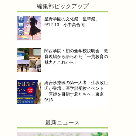
編集部ピックアップ
星野学園の文化祭「星華祭」
9/12-13…小中高合同
関西学院・初の全学校説明会…教
育現場から語られた「一貫教育の
魅力とこれから」
総合診療医の第一人者・生坂政臣
氏が登壇…医学部受験イベント
「医師を目指す君たちへ」東京
9/13
最新ニュース