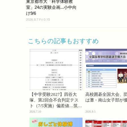
東京都市大「科学体験教
室」24の実験企画...小中向
け9/6
2026.8.7 Fri 0:15
こちらの記事もおすすめ
【中学受験2027】四谷大
高校囲碁全国大会、
塚、第2回合不合判定テス
は灘・南山女子部が
ト（7/5実施）偏差値…筑駒
74・桜蔭70＜PR＞
2026.7.10
2026.8.5