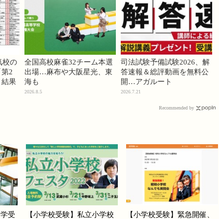
気校の
全国高校麻雀32チーム本選
司法試験予備試験2026、解
第2
出場…麻布や大阪星光、東
答速報＆総評動画を無料公
」結果
海も
開…アガルート
2026.8.5
2026.7.21
Recommended by
中学受
【小学校受験】私立小学校
【小学校受験】緊急開催、