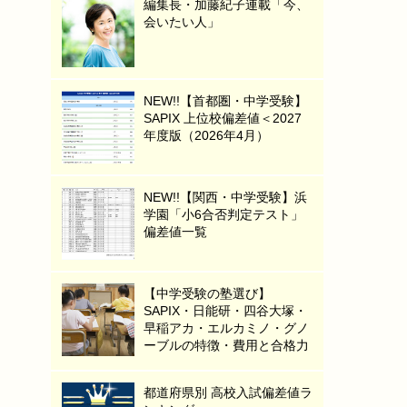
編集長・加藤紀子連載「今、
会いたい人」
NEW!!【首都圏・中学受験】
SAPIX 上位校偏差値＜2027
年度版（2026年4月）
NEW!!【関西・中学受験】浜
学園「小6合否判定テスト」
偏差値一覧
【中学受験の塾選び】
SAPIX・日能研・四谷大塚・
早稲アカ・エルカミノ・グノ
ーブルの特徴・費用と合格力
都道府県別 高校入試偏差値ラ