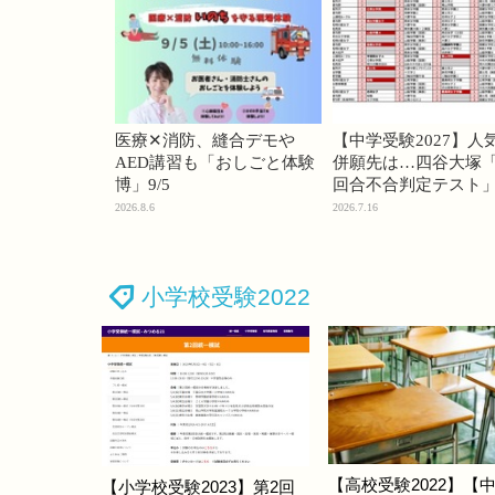
医療✕消防、縫合デモや
【中学受験2027】人
AED講習も「おしごと体験
併願先は…四谷大塚「
博」9/5
回合不合判定テスト
2026.8.6
2026.7.16
小学校受験2022
【高校受験2022】【
【小学校受験2023】第2回