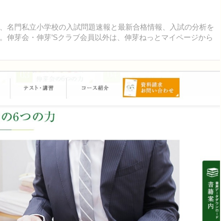
8日まで、名門私立小学校の入試問題速報と最新合格情報、入試の分析を
。伸芽会・伸芽’Sクラブ会員以外は、伸芽ねっとマイページから