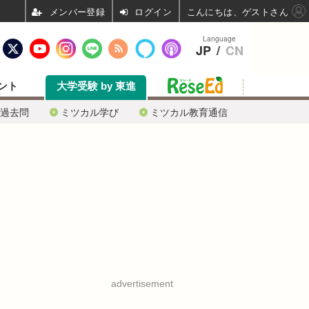
ログイン
こんにちは、ゲストさん
Language
JP
/
CN
ント
大学受験 by 東進
過去問
ミツカル学び
ミツカル教育通信
advertisement