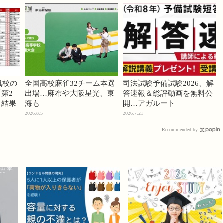
気校の
全国高校麻雀32チーム本選
司法試験予備試験2026、解
第2
出場…麻布や大阪星光、東
答速報＆総評動画を無料公
」結果
海も
開…アガルート
2026.8.5
2026.7.21
Recommended by