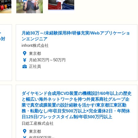
・
月給30万～/未経験採用枠/研修充実/Webアプリケーショ
い対
ンエンジニア
infront株式会社
東京都
月給30万円～50万円
正社員
ダイヤモンド合成用CVD装置の機構設計/60年以上の歴史
と幅広い海外ネットワークを持つ外資系商社グループ企
業で真空成膜装置の設計経験を活かす/東京都江東区勤
務・転勤なし/年収目安500万以上×完全週休2日・年間休
日125日/フレックスタイム制/年収500万円以上
日総工産株式会社
東京都
年収500万円～