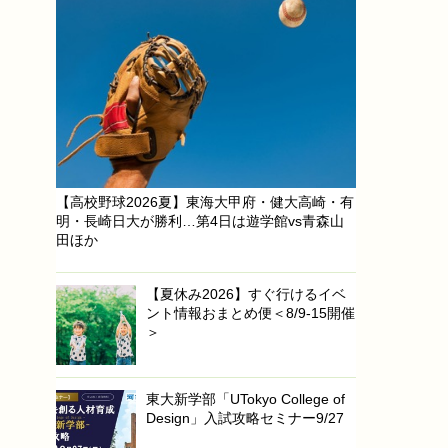
【高校野球2026夏】東海大甲府・健大高崎・有
明・長崎日大が勝利…第4日は遊学館vs青森山
田ほか
【夏休み2026】すぐ行けるイベ
ント情報おまとめ便＜8/9-15開催
＞
東大新学部「UTokyo College of
Design」入試攻略セミナー9/27