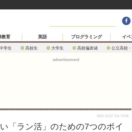
際教育
英語
プログラミング
イベ
中学生
高校生
大学生
高校偏差値
公立高校・
advertisement
2021.12.21 Tue 14:45
ない「ラン活」のための7つのポイ