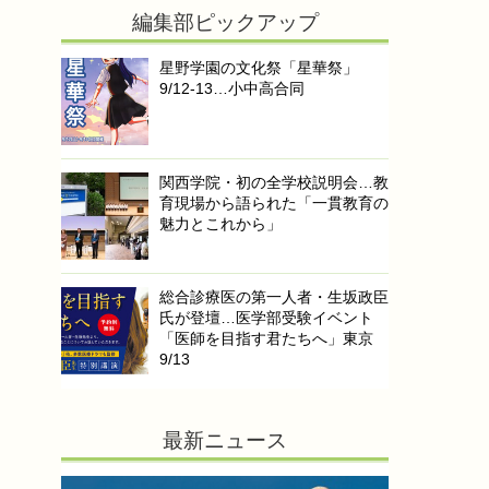
編集部ピックアップ
星野学園の文化祭「星華祭」
9/12-13…小中高合同
関西学院・初の全学校説明会…教
育現場から語られた「一貫教育の
魅力とこれから」
総合診療医の第一人者・生坂政臣
氏が登壇…医学部受験イベント
「医師を目指す君たちへ」東京
9/13
最新ニュース