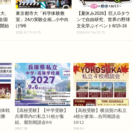
協大、
東京都市大「科学体験教
【夏休み2026】巨人Gタウ
.全国
室」24の実験企画...小中向
ンで自由研究、世界の野球
験開始
け9/6
文化学ぶイベント8/15-16
2026.8.7 Fri 0:15
2026.8.6 Thu 21:15
団体戦
【高校受験】【中学受験】
【高校受験】横須賀の私立
優勝
兵庫県内の私立31校が集
4校が参加…合同相談会
結、個別相談会9/6
10/12
2026.7.28
2026.8.5