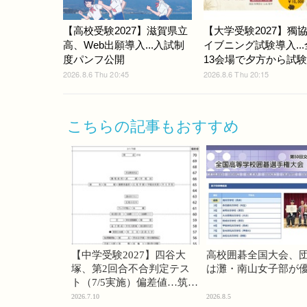
【高校受験2027】滋賀県立
【大学受験2027】獨
高、Web出願導入...入試制
イブニング試験導入..
度パンフ公開
13会場で夕方から試
2026.8.6 Thu 20:45
2026.8.6 Thu 20:15
こちらの記事もおすすめ
【中学受験2027】四谷大
高校囲碁全国大会、
塚、第2回合不合判定テス
は灘・南山女子部が
ト（7/5実施）偏差値…筑駒
74・桜蔭70＜PR＞
2026.7.10
2026.8.5