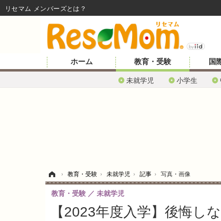
リセマム メンバーズ
ホーム
教育・受験
国
未就学児
小学生
ホーム
›
教育・受験
›
未就学児
›
記事
›
写真・画像
教育・受験
未就学児
【2023年度入学】後悔し