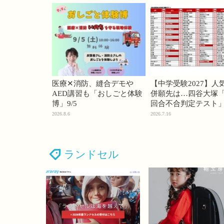
医療✕消防、縫合デモや
【中学受験2027】人
AED講習も「おしごと体験
併願先は…四谷大塚「
博」9/5
回合不合判定テスト
2026.8.6
2026.7.16
ランドセル